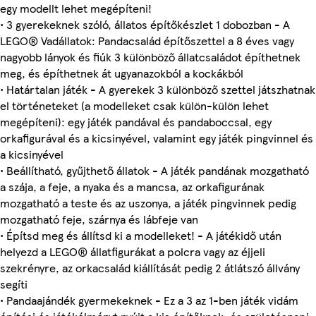
egy modellt lehet megépíteni!
• 3 gyerekeknek szóló, állatos építőkészlet 1 dobozban - A
LEGO® Vadállatok: Pandacsalád építőszettel a 8 éves vagy
nagyobb lányok és fiúk 3 különböző állatcsaládot építhetnek
meg, és építhetnek át ugyanazokból a kockákból
• Határtalan játék - A gyerekek 3 különböző szettel játszhatnak
el történeteket (a modelleket csak külön-külön lehet
megépíteni): egy játék pandával és pandaboccsal, egy
orkafigurával és a kicsinyével, valamint egy játék pingvinnel és
a kicsinyével
• Beállítható, gyűjthető állatok - A játék pandának mozgatható
a szája, a feje, a nyaka és a mancsa, az orkafigurának
mozgatható a teste és az uszonya, a játék pingvinnek pedig
mozgatható feje, szárnya és lábfeje van
• Építsd meg és állítsd ki a modelleket! - A játékidő után
helyezd a LEGO® állatfigurákat a polcra vagy az éjjeli
szekrényre, az orkacsalád kiállítását pedig 2 átlátszó állvány
segíti
• Pandaajándék gyermekeknek - Ez a 3 az 1-ben játék vidám