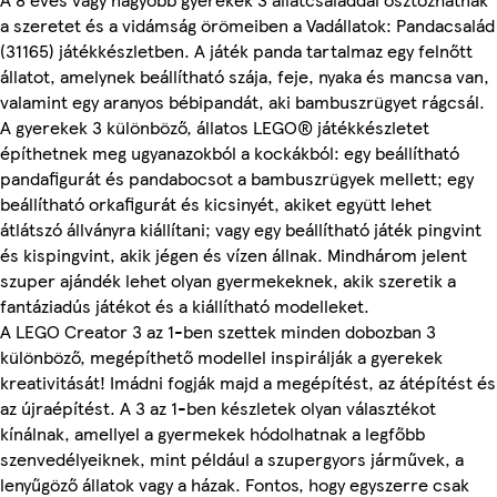
a szeretet és a vidámság örömeiben a Vadállatok: Pandacsalád
(31165) játékkészletben. A játék panda tartalmaz egy felnőtt
állatot, amelynek beállítható szája, feje, nyaka és mancsa van,
valamint egy aranyos bébipandát, aki bambuszrügyet rágcsál.
A gyerekek 3 különböző, állatos LEGO® játékkészletet
építhetnek meg ugyanazokból a kockákból: egy beállítható
pandafigurát és pandabocsot a bambuszrügyek mellett; egy
beállítható orkafigurát és kicsinyét, akiket együtt lehet
átlátszó állványra kiállítani; vagy egy beállítható játék pingvint
és kispingvint, akik jégen és vízen állnak. Mindhárom jelent
szuper ajándék lehet olyan gyermekeknek, akik szeretik a
fantáziadús játékot és a kiállítható modelleket.
A LEGO Creator 3 az 1-ben szettek minden dobozban 3
különböző, megépíthető modellel inspirálják a gyerekek
kreativitását! Imádni fogják majd a megépítést, az átépítést és
az újraépítést. A 3 az 1-ben készletek olyan választékot
kínálnak, amellyel a gyermekek hódolhatnak a legfőbb
szenvedélyeiknek, mint például a szupergyors járművek, a
lenyűgöző állatok vagy a házak. Fontos, hogy egyszerre csak