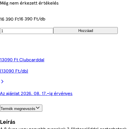
Még nem érkezett értékelés
16 390 Ft/db
16 390 Ft
Hozzáad
13090 Ft Clubcarddal
(13090 Ft/db)
Az ajánlat 2026. 08. 17.-ig érvényes
Termék megnevezés
Leírás
A 8 éves vagy nagyobb gyerekek 3 állatcsaláddal osztozhatnak