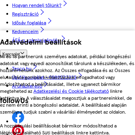
Hogyan rendelj tőlünk?
Regisztráció
Idősáv foglalása
Kedvenceim
Adatvédelmi beállítások
ÁFÁ-s számla igénylés
Kapcsolat
Mi és 18 partnerünk személyes adatokat, például böngészési
adatokat vagy egyedi azonosítókat tárolunk a készülékeden, és
Tesco.hu
hozzáférhetünk azokhoz. Az Összes elfogadása és az Összes
Ügyfélszolgálat - 0680222333
elutasítása gombok kiválasztásával elfogadhatod vagy
módosíthatod a beállításaidat, illetve ugyanezt bármikor
Áruházkereső
megteheted az
Adatkezelési és Cookie tájékoztató
linkre
kattintva is. A választásaidat megosztjuk a partnereinkkel, de
followUs
ez nem érinti a böngészési adataidat. A beállításaid alapján
személyre tudjuk szabni a vásárlási élményedet az oldalon.
A hozzájárulási beállításokat bármikor módosíthatod a
láblécben található Süti beállítások linkre kattintva.