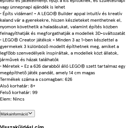
építési és játékélményt nyújt a kis építőknek, és születésnapi
vagy ünnepnapi ajándék is lehet
• Építs vidáman! - A LEGO® Builder appal intuitív és kreatív
kaland vár a gyerekekre, hiszen készleteket menthetnek el,
nyomon követhetik a haladásukat, valamint építés közben
felnagyíthatják és megforgathatják a modellek 3D-sváltozatát
• LEGO® Creator játékok - Minden 3 az 1-ben készlettel a
gyermekek 3 különböző modellt építhetnek meg, amiket a
legfőbb szenvedélyeik inspiráltak, a modellek közt állatok,
járművek és házak találhatók
• Méretek - Ez a 626 darabból álló LEGO® szett tartalmaz egy
megépíthető játék pandát, amely 14 cm magas
Termékek száma a csomagban: 626
Alsó korhatár: 8+
Felső korhatár: 99
Elem: Nincs
Márkainformáció
Visszaküldési cím