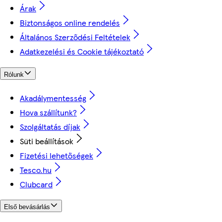
Árak
Biztonságos online rendelés
Általános Szerződési Feltételek
Adatkezelési és Cookie tájékoztató
Rólunk
Akadálymentesség
Hova szállítunk?
Szolgáltatás díjak
Süti beállítások
Fizetési lehetőségek
Tesco.hu
Clubcard
Első bevásárlás