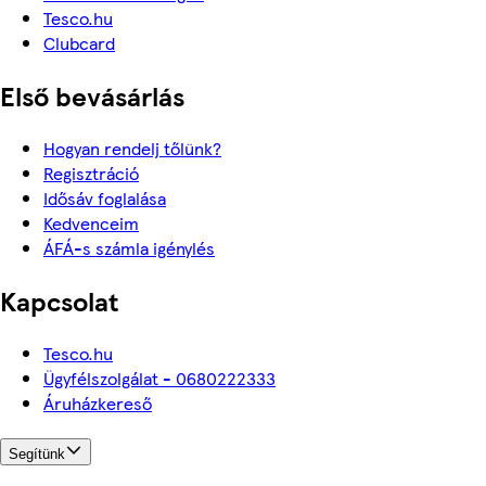
Tesco.hu
Clubcard
Első bevásárlás
Hogyan rendelj tőlünk?
Regisztráció
Idősáv foglalása
Kedvenceim
ÁFÁ-s számla igénylés
Kapcsolat
Tesco.hu
Ügyfélszolgálat - 0680222333
Áruházkereső
Segítünk