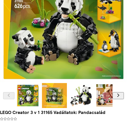
thumbnail-
video-label
LEGO Creator 3 v 1 31165 Vadállatok: Pandacsalád