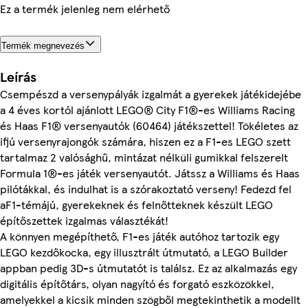
Ez a termék jelenleg nem elérhető
Termék megnevezés
Leírás
Csempészd a versenypályák izgalmát a gyerekek játékidejébe
a 4 éves kortól ajánlott LEGO® City F1®-es Williams Racing
és Haas F1® versenyautók (60464) játékszettel! Tökéletes az
ifjú versenyrajongók számára, hiszen ez a F1-es LEGO szett
tartalmaz 2 valósághű, mintázat nélküli gumikkal felszerelt
Formula 1®-es játék versenyautót. Játssz a Williams és Haas
pilótákkal, és indulhat is a szórakoztató verseny! Fedezd fel
aF1-témájú, gyerekeknek és felnőtteknek készült LEGO
építőszettek izgalmas választékát!
A könnyen megépíthető, F1-es játék autóhoz tartozik egy
LEGO kezdőkocka, egy illusztrált útmutató, a LEGO Builder
appban pedig 3D-s útmutatót is találsz. Ez az alkalmazás egy
digitális építőtárs, olyan nagyító és forgató eszközökkel,
amelyekkel a kicsik minden szögből megtekinthetik a modellt