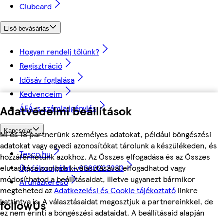
Clubcard
Első bevásárlás
Hogyan rendelj tőlünk?
Regisztráció
Idősáv foglalása
Kedvenceim
Adatvédelmi beállítások
ÁFÁ-s számla igénylés
Kapcsolat
Mi és 18 partnerünk személyes adatokat, például böngészési
adatokat vagy egyedi azonosítókat tárolunk a készülékeden, és
Tesco.hu
hozzáférhetünk azokhoz. Az Összes elfogadása és az Összes
Ügyfélszolgálat - 0680222333
elutasítása gombok kiválasztásával elfogadhatod vagy
módosíthatod a beállításaidat, illetve ugyanezt bármikor
Áruházkereső
megteheted az
Adatkezelési és Cookie tájékoztató
linkre
kattintva is. A választásaidat megosztjuk a partnereinkkel, de
followUs
ez nem érinti a böngészési adataidat. A beállításaid alapján