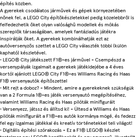
építés közben.
A gyerekek csodálatos járművek és gépek környezetében
nőnek fel, a LEGO City építőkészletekkel pedig közelebbről is
felfedezhetik őket olyan valósághű modellek és mókás
szereplők társaságában, amelyek fantáziadús játékra
inspirálják őket. A gyerekek kombinálhatják ezt az
autóversenyzős szettet a LEGO City választék többi (külön
kapható) készletével.
• LEGO® City játékszett F1®-es járművel - Csempészd a
versenypályák izgalmait a gyerekek játékidejébe a 4 éves
kortól ajánlott LEGO® City F1®-es Williams Racing és Haas
F1® versenyautók építőszettel
• Mit rejt a doboz? - Mindent, amire a gyerekeknek szükségük
van a 2 Formula 1®-es játék versenyautó megépítéséhez,
valamint Williams Racing és Haas pilóták minifiguráit
• Versenyezz, játssz és állítsd ki! - Ültesd a Williams és Haas
pilóták minifiguráit a F1®-es autók kormánya mögé, és fedezz
fel egy izgalmas játékkal és kreatív történetekkel teli világot!
• Digitális építési szórakozás - Ez a F1® LEGO® készlet
tartalmaz egy LEGO® kezdőkockát és egy egyszerű, illusztrált