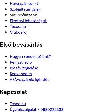
Hova szállítunk?
Szolgáltatás díjak
Süti beállítások
Fizetési lehetőségek
Tesco.hu
Clubcard
Első bevásárlás
Hogyan rendelj tőlünk?
Regisztráció
Idősáv foglalása
Kedvenceim
ÁFÁ-s számla igénylés
Kapcsolat
Tesco.hu
Ügyfélszolgálat - 0680222333