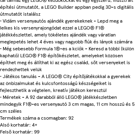
építési útmutatót, a LEGO Builder appban pedig 3D-s digitális
útmutatót istalálsz
• Vidám versenyautós ajándék gyerekeknek - Lepd meg a
lelkes kis versenyrajongódat ezzel a LEGO® F1®
játékkészlettel, amely tökéletes ajándék vagy váratlan
meglepetés lehet 4 éves vagy nagyobb fiúk és lányok számára
• Még sebesebb Formula 1®-es a kciók - Keresd a többi (külön
kapható) LEGO® F1® építőkészletet, amelyeket közösen
építhet meg és állíthat ki az egész család, sőt versenyeket is
rendezhettek velük
• Játékos tanulás - A LEGO® City építőjátékokkal a gyerekek
az önbizalmukat és kulcsfontosságú készségeiket is
fejleszthetik a végtelen, kreatív játékon keresztül
• Méretek - A 92 darabból álló LEGO® játékkészletben
mindegyik F1®-es versenyautó 3 cm magas, 11 cm hosszú és 5
cm széles
Termékek száma a csomagban: 92
Alsó korhatár: 4+
Felső korhatár: 99