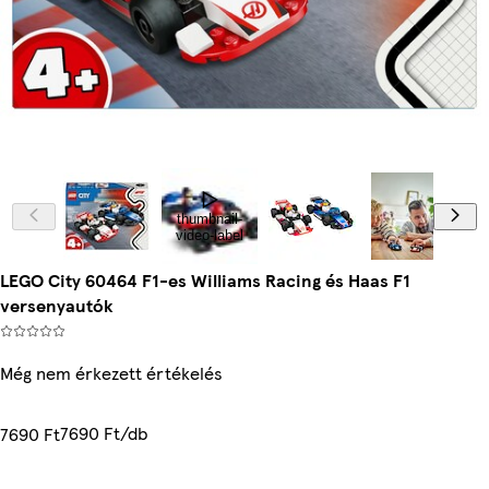
thumbnail-
video-label
LEGO City 60464 F1-es Williams Racing és Haas F1
versenyautók
Még nem érkezett értékelés
7690 Ft/db
7690 Ft