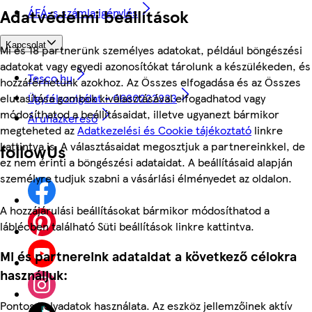
Adatvédelmi beállítások
ÁFÁ-s számla igénylés
Kapcsolat
Mi és 18 partnerünk személyes adatokat, például böngészési
adatokat vagy egyedi azonosítókat tárolunk a készülékeden, és
Tesco.hu
hozzáférhetünk azokhoz. Az Összes elfogadása és az Összes
Ügyfélszolgálat - 0680222333
elutasítása gombok kiválasztásával elfogadhatod vagy
módosíthatod a beállításaidat, illetve ugyanezt bármikor
Áruházkereső
megteheted az
Adatkezelési és Cookie tájékoztató
linkre
kattintva is. A választásaidat megosztjuk a partnereinkkel, de
followUs
ez nem érinti a böngészési adataidat. A beállításaid alapján
személyre tudjuk szabni a vásárlási élményedet az oldalon.
A hozzájárulási beállításokat bármikor módosíthatod a
láblécben található Süti beállítások linkre kattintva.
Mi és partnereink adataidat a következő célokra
használjuk:
Pontos helyadatok használata. Az eszköz jellemzőinek aktív