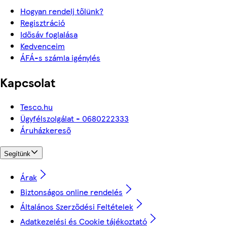
Hogyan rendelj tőlünk?
Regisztráció
Idősáv foglalása
Kedvenceim
ÁFÁ-s számla igénylés
Kapcsolat
Tesco.hu
Ügyfélszolgálat - 0680222333
Áruházkereső
Segítünk
Árak
Biztonságos online rendelés
Általános Szerződési Feltételek
Adatkezelési és Cookie tájékoztató