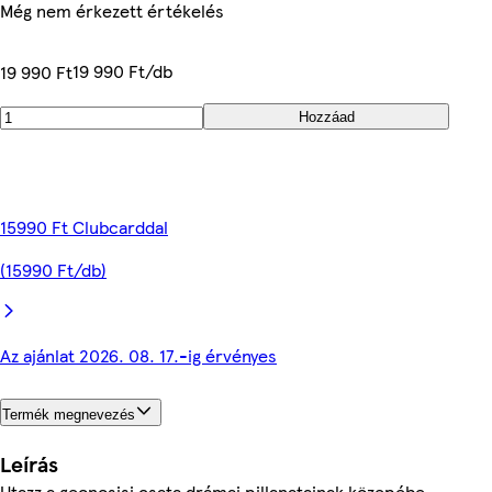
Még nem érkezett értékelés
19 990 Ft/db
19 990 Ft
Hozzáad
15990 Ft Clubcarddal
(15990 Ft/db)
Az ajánlat 2026. 08. 17.-ig érvényes
Termék megnevezés
Leírás
Utazz a geonosisi csata drámai pillanatainak közepébe,