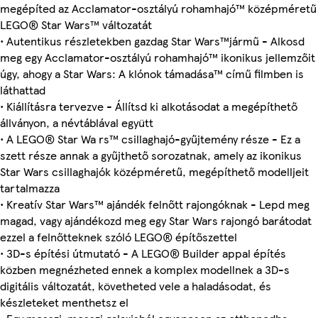
megépíted az Acclamator-osztályú rohamhajó™ középméretű
LEGO® Star Wars™ változatát
• Autentikus részletekben gazdag Star Wars™jármű - Alkosd
meg egy Acclamator-osztályú rohamhajó™ ikonikus jellemzőit
úgy, ahogy a Star Wars: A klónok támadása™ című filmben is
láthattad
• Kiállításra tervezve - Állítsd ki alkotásodat a megépíthető
állványon, a névtáblával együtt
• A LEGO® Star Wa rs™ csillaghajó-gyűjtemény része - Ez a
szett része annak a gyűjthető sorozatnak, amely az ikonikus
Star Wars csillaghajók középméretű, megépíthető modelljeit
tartalmazza
• Kreatív Star Wars™ ajándék felnőtt rajongóknak - Lepd meg
magad, vagy ajándékozd meg egy Star Wars rajongó barátodat
ezzel a felnőtteknek szóló LEGO® építőszettel
• 3D-s építési útmutató - A LEGO® Builder appal építés
közben megnézheted ennek a komplex modellnek a 3D-s
digitális változatát, követheted vele a haladásodat, és
készleteket menthetsz el