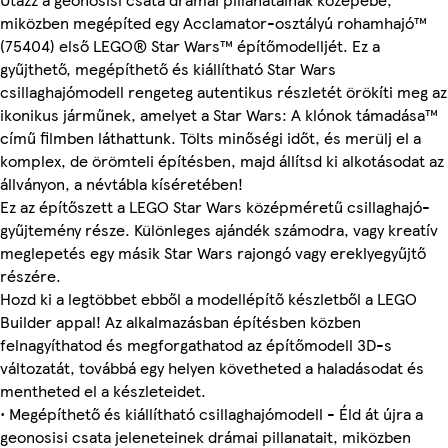
miközben megépíted egy Acclamator-osztályú rohamhajó™
(75404) első LEGO® Star Wars™ építőmodelljét. Ez a
gyűjthető, megépíthető és kiállítható Star Wars
csillaghajómodell rengeteg autentikus részletét örökíti meg az
ikonikus járműnek, amelyet a Star Wars: A klónok támadása™
című filmben láthattunk. Tölts minőségi időt, és merülj el a
komplex, de örömteli építésben, majd állítsd ki alkotásodat az
állványon, a névtábla kíséretében!
Ez az építőszett a LEGO Star Wars középméretű csillaghajó-
gyűjtemény része. Különleges ajándék számodra, vagy kreatív
meglepetés egy másik Star Wars rajongó vagy ereklyegyűjtő
részére.
Hozd ki a legtöbbet ebből a modellépítő készletből a LEGO
Builder appal! Az alkalmazásban építésben közben
felnagyíthatod és megforgathatod az építőmodell 3D-s
változatát, továbbá egy helyen követheted a haladásodat és
mentheted el a készleteidet.
• Megépíthető és kiállítható csillaghajómodell - Éld át újra a
geonosisi csata jeleneteinek drámai pillanatait, miközben