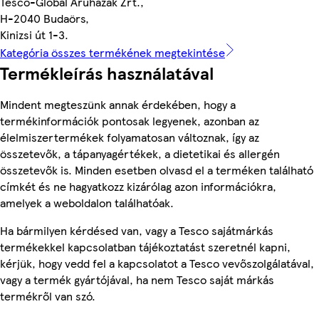
Tesco-Global Áruházak Zrt.,
H-2040 Budaörs,
Kinizsi út 1-3.
Kategória összes termékének megtekintése
Termékleírás használatával
Mindent megteszünk annak érdekében, hogy a
termékinformációk pontosak legyenek, azonban az
élelmiszertermékek folyamatosan változnak, így az
összetevők, a tápanyagértékek, a dietetikai és allergén
összetevők is. Minden esetben olvasd el a terméken található
címkét és ne hagyatkozz kizárólag azon információkra,
amelyek a weboldalon találhatóak.
Ha bármilyen kérdésed van, vagy a Tesco sajátmárkás
termékekkel kapcsolatban tájékoztatást szeretnél kapni,
kérjük, hogy vedd fel a kapcsolatot a Tesco vevőszolgálatával,
vagy a termék gyártójával, ha nem Tesco saját márkás
termékről van szó.