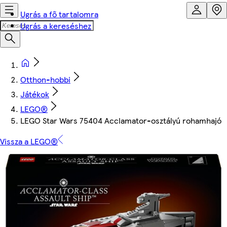
Ugrás a fő tartalomra
Ugrás a kereséshez
Otthon-hobbi
Játékok
LEGO®
LEGO Star Wars 75404 Acclamator-osztályú rohamhajó
Vissza a LEGO®