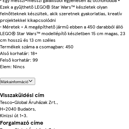
• Egy messzi-messzi galaxisból egyenesen az otthonodba -
Ezek a gyűjthető LEGO® Star Wars™ készletek olyan
felnőtteknek készültek, akik szeretnek gyakorlatias, kreatív
projektekkel kikapcsolódni
• Méretek - A megépíthető jármű ebben a 450 darabból álló
LEGO® Star Wars™ modellépítő készletben 15 cm magas, 23
cm hosszú és 13 cm széles
Termékek száma a csomagban: 450
Alsó korhatár: 18+
Felső korhatár: 99
Elem: Nincs
Márkainformáció
Visszaküldési cím
Tesco-Global Áruházak Zrt.,
H-2040 Budaörs,
Kinizsi út 1-3.
Forgalmazó címe