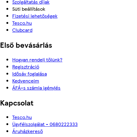
Szolgáltatás díjak
Süti beállítások
Fizetési lehetőségek
Tesco.hu
Clubcard
Első bevásárlás
Hogyan rendelj tőlünk?
Regisztráció
Idősáv foglalása
Kedvenceim
ÁFÁ-s számla igénylés
Kapcsolat
Tesco.hu
Ügyfélszolgálat - 0680222333
Áruházkereső