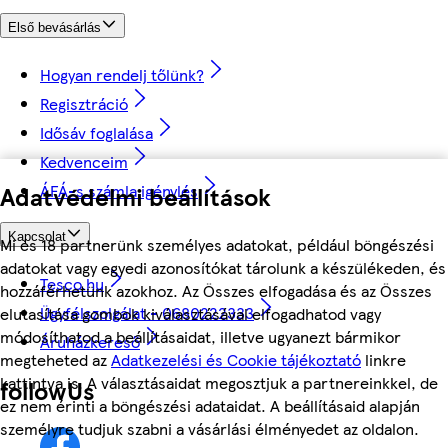
Első bevásárlás
Hogyan rendelj tőlünk?
Regisztráció
Idősáv foglalása
Kedvenceim
Adatvédelmi beállítások
ÁFÁ-s számla igénylés
Kapcsolat
Mi és 18 partnerünk személyes adatokat, például böngészési
adatokat vagy egyedi azonosítókat tárolunk a készülékeden, és
Tesco.hu
hozzáférhetünk azokhoz. Az Összes elfogadása és az Összes
Ügyfélszolgálat - 0680222333
elutasítása gombok kiválasztásával elfogadhatod vagy
módosíthatod a beállításaidat, illetve ugyanezt bármikor
Áruházkereső
megteheted az
Adatkezelési és Cookie tájékoztató
linkre
kattintva is. A választásaidat megosztjuk a partnereinkkel, de
followUs
ez nem érinti a böngészési adataidat. A beállításaid alapján
személyre tudjuk szabni a vásárlási élményedet az oldalon.