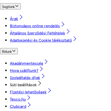
Segítünk
Árak
Biztonságos online rendelés
Általános Szerződési Feltételek
Adatkezelési és Cookie tájékoztató
Rólunk
Akadálymentesség
Hova szállítunk?
Szolgáltatás díjak
Süti beállítások
Fizetési lehetőségek
Tesco.hu
Clubcard