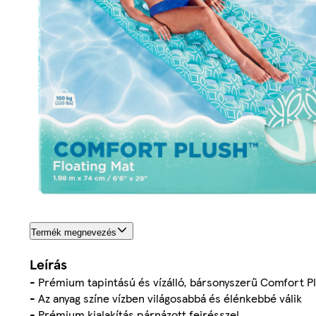
Termék megnevezés
Leírás
- Prémium tapintású és vízálló, bársonyszerű Comfort P
- Az anyag színe vízben világosabbá és élénkebbé válik
- Prémium kialakítás párnázott fejrésszel