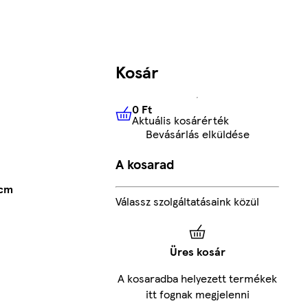
Kosár
0 Ft
Aktuális kosárérték
0 Ft
Aktuális kosárérték
Bevásárlás elküldése
A kosarad
 cm
Válassz szolgáltatásaink közül
Üres kosár
A kosaradba helyezett termékek
itt fognak megjelenni