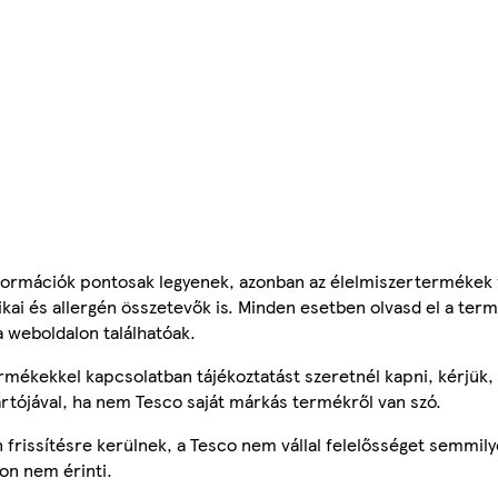
ormációk pontosak legyenek, azonban az élelmiszertermékek
tikai és allergén összetevők is. Minden esetben olvasd el a ter
a weboldalon találhatóak.
mékekkel kapcsolatban tájékoztatást szeretnél kapni, kérjük, 
ártójával, ha nem Tesco saját márkás termékről van szó.
frissítésre kerülnek, a Tesco nem vállal felelősséget semmily
on nem érinti.