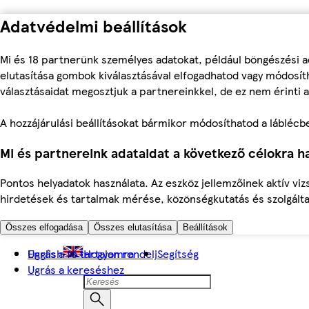
Adatvédelmi beállítások
Mi és 18 partnerünk személyes adatokat, például böngészési a
elutasítása gombok kiválasztásával elfogadhatod vagy módosíth
választásaidat megosztjuk a partnereinkkel, de ez nem érinti a
A hozzájárulási beállításokat bármikor módosíthatod a láblécben 
Mi és partnereink adataidat a következő célokra ha
Pontos helyadatok használata. Az eszköz jellemzőinek aktív viz
hirdetések és tartalmak mérése, közönségkutatás és szolgálta
Összes elfogadása
Összes elutasítása
Beállítások
Ugrás a fő tartalomra
English
Hogyan rendelj
Segítség
Ugrás a kereséshez