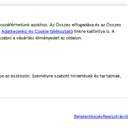
 hozzáférhetünk azokhoz. Az Összes elfogadása és az Összes
z
Adatkezelési és Cookie tájékoztató
linkre kattintva is. A
szabni a vásárlási élményedet az oldalon.
ése az eszközön. Személyre szabott hirdetések és tartalmak,
Bejelentkezés
Regisztráció