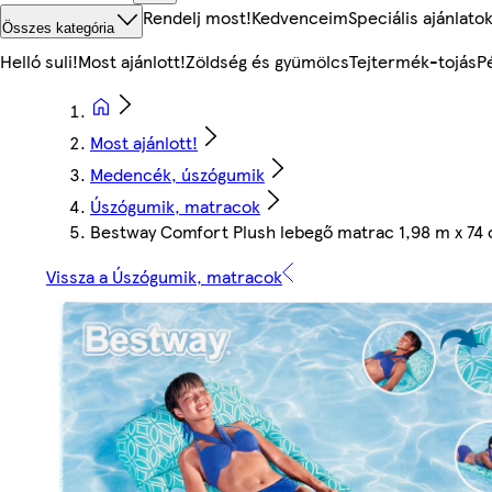
Rendelj most!
Kedvenceim
Speciális ajánlato
Összes kategória
Helló suli!
Most ajánlott!
Zöldség és gyümölcs
Tejtermék-tojás
P
Most ajánlott!
Medencék, úszógumik
Úszógumik, matracok
Bestway Comfort Plush lebegő matrac 1,98 m x 74
Vissza a Úszógumik, matracok