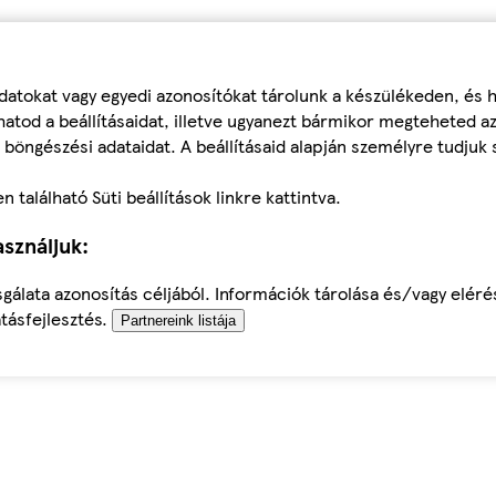
datokat vagy egyedi azonosítókat tárolunk a készülékeden, és
atod a beállításaidat, illetve ugyanezt bármikor megteheted a
 böngészési adataidat. A beállításaid alapján személyre tudjuk 
található Süti beállítások linkre kattintva.
sználjuk:
sgálata azonosítás céljából. Információk tárolása és/vagy elér
tásfejlesztés.
Partnereink listája