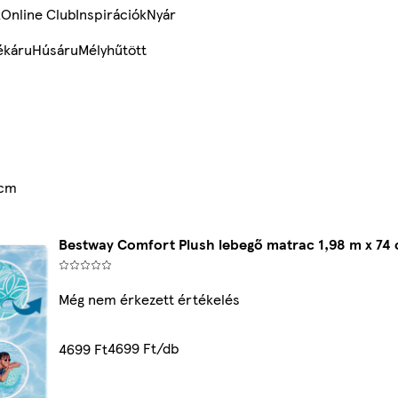
k
Online Club
Inspirációk
Nyár
ékáru
Húsáru
Mélyhűtött
 cm
Bestway Comfort Plush lebegő matrac 1,98 m x 74
Még nem érkezett értékelés
4699 Ft/db
4699 Ft