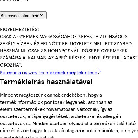
Biztonsági információ
FIGYELMEZTETÉS!
CSAK A GYERMEK MAGASSÁGÁHOZ KÉPEST BIZTONSÁGOS
SEKÉLY VÍZBEN ÉS FELNŐTT FELÜGYELETE MELLETT SZABAD
HASZNÁLNI! CSAK 36 HÓNAPOSNÁL IDŐSEBB GYERMEKEK
SZÁMÁRA ALKALMAS. AZ APRÓ RÉSZEK LENYELÉSE FULLADÁST
OKOZHAT.
Kategória összes termékének megtekintése
Termékleírás használatával
Mindent megteszünk annak érdekében, hogy a
termékinformációk pontosak legyenek, azonban az
élelmiszertermékek folyamatosan változnak, így az
összetevők, a tápanyagértékek, a dietetikai és allergén
összetevők is. Minden esetben olvasd el a terméken található
címkét és ne hagyatkozz kizárólag azon információkra, amelye
a weboldalon találhatóak.