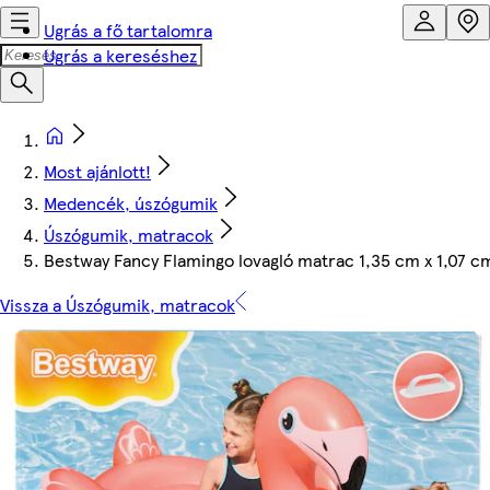
Ugrás a fő tartalomra
Ugrás a kereséshez
Most ajánlott!
Medencék, úszógumik
Úszógumik, matracok
Bestway Fancy Flamingo lovagló matrac 1,35 cm x 1,07 c
Vissza a Úszógumik, matracok