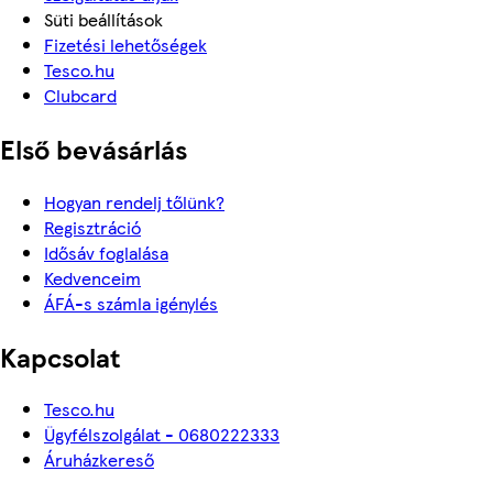
Süti beállítások
Fizetési lehetőségek
Tesco.hu
Clubcard
Első bevásárlás
Hogyan rendelj tőlünk?
Regisztráció
Idősáv foglalása
Kedvenceim
ÁFÁ-s számla igénylés
Kapcsolat
Tesco.hu
Ügyfélszolgálat - 0680222333
Áruházkereső