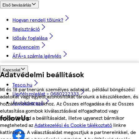
Első bevásárlás
Hogyan rendelj tőlünk?
Regisztráció
Idősáv foglalása
Kedvenceim
ÁFÁ-s számla igénylés
Kapcsolat
Adatvédelmi beállítások
Tesco.hu
Mi és 18 partnerünk személyes adatokat, például böngészési
Ügyfélszolgálat - 0680222333
adatokat vagy egyedi azonosítókat tárolunk a készülékeden, és
Áruházkereső
hozzáférhetünk azokhoz. Az Összes elfogadása és az Összes
elutasítása gombok kiválasztásával elfogadhatod vagy
followUs
módosíthatod a beállításaidat, illetve ugyanezt bármikor
megteheted az
Adatkezelési és Cookie tájékoztató
linkre
kattintva is. A választásaidat megosztjuk a partnereinkkel, de