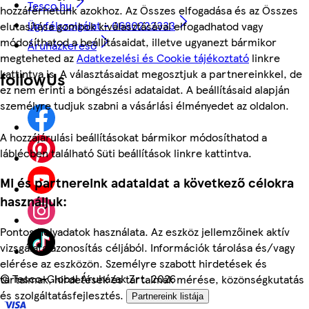
Tesco.hu
hozzáférhetünk azokhoz. Az Összes elfogadása és az Összes
Ügyfélszolgálat - 0680222333
elutasítása gombok kiválasztásával elfogadhatod vagy
módosíthatod a beállításaidat, illetve ugyanezt bármikor
Áruházkereső
megteheted az
Adatkezelési és Cookie tájékoztató
linkre
kattintva is. A választásaidat megosztjuk a partnereinkkel, de
followUs
ez nem érinti a böngészési adataidat. A beállításaid alapján
személyre tudjuk szabni a vásárlási élményedet az oldalon.
A hozzájárulási beállításokat bármikor módosíthatod a
láblécben található Süti beállítások linkre kattintva.
Mi és partnereink adataidat a következő célokra
használjuk:
Pontos helyadatok használata. Az eszköz jellemzőinek aktív
vizsgálata azonosítás céljából. Információk tárolása és/vagy
elérése az eszközön. Személyre szabott hirdetések és
©
Tesco-Global Áruházak Zrt. 2026
tartalmak, hirdetések és tartalmak mérése, közönségkutatás
és szolgáltatásfejlesztés.
Partnereink listája