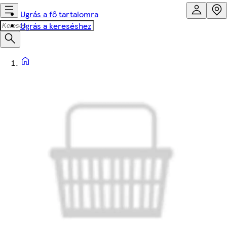
Ugrás a fő tartalomra
Ugrás a kereséshez