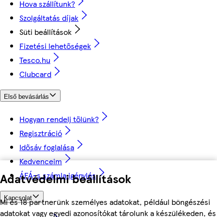
Hova szállítunk?
Szolgáltatás díjak
Süti beállítások
Fizetési lehetőségek
Tesco.hu
Clubcard
Első bevásárlás
Hogyan rendelj tőlünk?
Regisztráció
Idősáv foglalása
Kedvenceim
ÁFÁ-s számla igénylés
Adatvédelmi beállítások
Kapcsolat
Mi és 18 partnerünk személyes adatokat, például böngészési
adatokat vagy egyedi azonosítókat tárolunk a készülékeden, és