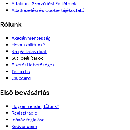
Általános Szerződési Feltételek
Adatkezelési és Cookie tájékoztató
Rólunk
Akadálymentesség
Hova szállítunk?
Szolgáltatás díjak
Süti beállítások
Fizetési lehetőségek
Tesco.hu
Clubcard
Első bevásárlás
Hogyan rendelj tőlünk?
Regisztráció
Idősáv foglalása
Kedvenceim