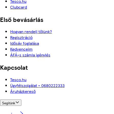
Tesco.hu
Clubcard
Első bevásárlás
Hogyan rendelj tőlünk?
Regisztráció
Idősáv foglalása
Kedvenceim
ÁFÁ-s számla igénylés
Kapcsolat
Tesco.hu
Ügyfélszolgálat - 0680222333
Áruházkereső
Segítünk