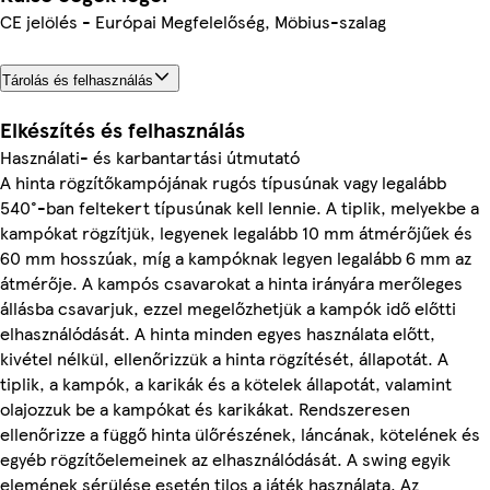
CE jelölés - Európai Megfelelőség, Möbius-szalag
Tárolás és felhasználás
Elkészítés és felhasználás
Használati- és karbantartási útmutató
A hinta rögzítőkampójának rugós típusúnak vagy legalább
540°-ban feltekert típusúnak kell lennie. A tiplik, melyekbe a
kampókat rögzítjük, legyenek legalább 10 mm átmérőjűek és
60 mm hosszúak, míg a kampóknak legyen legalább 6 mm az
átmérője. A kampós csavarokat a hinta irányára merőleges
állásba csavarjuk, ezzel megelőzhetjük a kampók idő előtti
elhasználódását. A hinta minden egyes használata előtt,
kivétel nélkül, ellenőrizzük a hinta rögzítését, állapotát. A
tiplik, a kampók, a karikák és a kötelek állapotát, valamint
olajozzuk be a kampókat és karikákat. Rendszeresen
ellenőrizze a függő hinta ülőrészének, láncának, kötelének és
egyéb rögzítőelemeinek az elhasználódását. A swing egyik
elemének sérülése esetén tilos a játék használata. Az