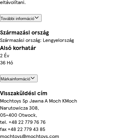
eltávolítani.
További információ
Származási ország
Származási ország: Lengyelország
Alsó korhatár
2 Év
36 Hó
Márkainformáció
Visszaküldési cím
Mochtoys Sp Jawna A Moch KMoch
Narutowicza 308,
05-400 Otwock,
tel. +48 22 779 76 76
fax +48 22 779 43 85
mochtoys@mochtoys.com