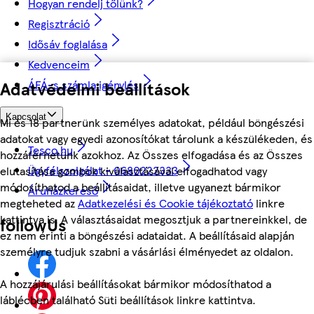
Hogyan rendelj tőlünk?
Regisztráció
Idősáv foglalása
Kedvenceim
ÁFÁ-s számla igénylés
Adatvédelmi beállítások
Kapcsolat
Mi és 18 partnerünk személyes adatokat, például böngészési
adatokat vagy egyedi azonosítókat tárolunk a készülékeden, és
Tesco.hu
hozzáférhetünk azokhoz. Az Összes elfogadása és az Összes
Ügyfélszolgálat - 0680222333
elutasítása gombok kiválasztásával elfogadhatod vagy
módosíthatod a beállításaidat, illetve ugyanezt bármikor
Áruházkereső
megteheted az
Adatkezelési és Cookie tájékoztató
linkre
kattintva is. A választásaidat megosztjuk a partnereinkkel, de
followUs
ez nem érinti a böngészési adataidat. A beállításaid alapján
személyre tudjuk szabni a vásárlási élményedet az oldalon.
A hozzájárulási beállításokat bármikor módosíthatod a
láblécben található Süti beállítások linkre kattintva.