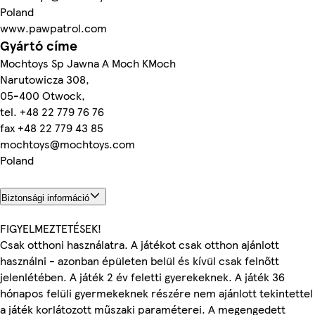
Poland
www.pawpatrol.com
Gyártó címe
Mochtoys Sp Jawna A Moch KMoch
Narutowicza 308,
05-400 Otwock,
tel. +48 22 779 76 76
fax +48 22 779 43 85
mochtoys@mochtoys.com
Poland
Biztonsági információ
FIGYELMEZTETÉSEK!
Csak otthoni használatra. A játékot csak otthon ajánlott
használni - azonban épületen belül és kívül csak felnőtt
jelenlétében. A játék 2 év feletti gyerekeknek. A játék 36
hónapos felüli gyermekeknek részére nem ajánlott tekintettel
a játék korlátozott műszaki paraméterei. A megengedett