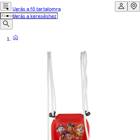
Ugrás a fő tartalomra
Ugrás a kereséshez