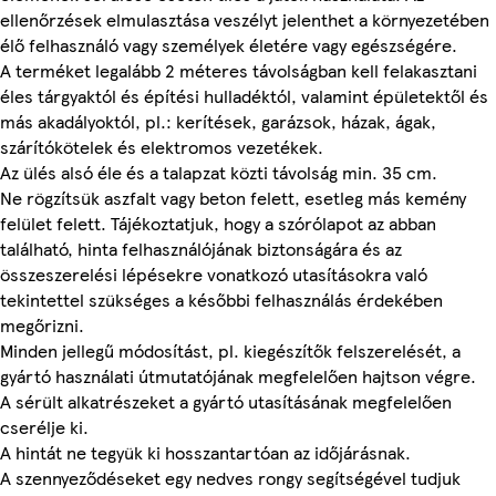
ellenőrzések elmulasztása veszélyt jelenthet a környezetében
élő felhasználó vagy személyek életére vagy egészségére.
A terméket legalább 2 méteres távolságban kell felakasztani
éles tárgyaktól és építési hulladéktól, valamint épületektől és
más akadályoktól, pl.: kerítések, garázsok, házak, ágak,
szárítókötelek és elektromos vezetékek.
Az ülés alsó éle és a talapzat közti távolság min. 35 cm.
Ne rögzítsük aszfalt vagy beton felett, esetleg más kemény
felület felett. Tájékoztatjuk, hogy a szórólapot az abban
található, hinta felhasználójának biztonságára és az
összeszerelési lépésekre vonatkozó utasításokra való
tekintettel szükséges a későbbi felhasználás érdekében
megőrizni.
Minden jellegű módosítást, pl. kiegészítők felszerelését, a
gyártó használati útmutatójának megfelelően hajtson végre.
A sérült alkatrészeket a gyártó utasításának megfelelően
cserélje ki.
A hintát ne tegyük ki hosszantartóan az időjárásnak.
A szennyeződéseket egy nedves rongy segítségével tudjuk