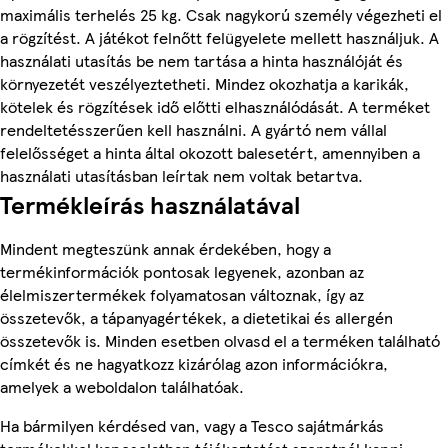
maximális terhelés 25 kg. Csak nagykorú személy végezheti el
a rögzítést. A játékot felnőtt felügyelete mellett használjuk. A
használati utasítás be nem tartása a hinta használóját és
környezetét veszélyeztetheti. Mindez okozhatja a karikák,
kötelek és rögzítések idő előtti elhasználódását. A terméket
rendeltetésszerűen kell használni. A gyártó nem vállal
felelősséget a hinta által okozott balesetért, amennyiben a
használati utasításban leírtak nem voltak betartva.
Termékleírás használatával
Mindent megteszünk annak érdekében, hogy a
termékinformációk pontosak legyenek, azonban az
élelmiszertermékek folyamatosan változnak, így az
összetevők, a tápanyagértékek, a dietetikai és allergén
összetevők is. Minden esetben olvasd el a terméken található
címkét és ne hagyatkozz kizárólag azon információkra,
amelyek a weboldalon találhatóak.
Ha bármilyen kérdésed van, vagy a Tesco sajátmárkás