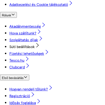
Adatkezelési és Cookie tájékoztató
Rólunk
Akadálymentesség
Hova szállítunk?
Szolgáltatás díjak
Süti beállítások
Fizetési lehetőségek
Tesco.hu
Clubcard
Első bevásárlás
Hogyan rendelj tőlünk?
Regisztráció
Idősáv foglalása