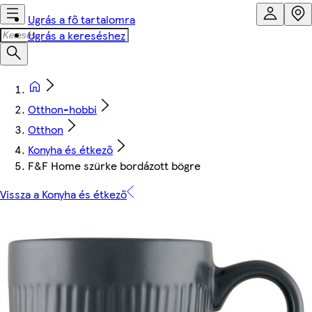
Ugrás a fő tartalomra
Ugrás a kereséshez
Otthon-hobbi
Otthon
Konyha és étkező
F&F Home szürke bordázott bögre
Vissza a Konyha és étkező