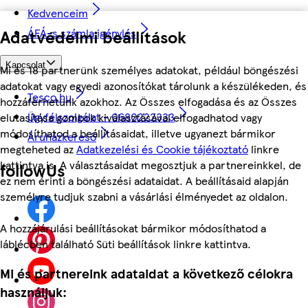
Kedvenceim
Adatvédelmi beállítások
ÁFÁ-s számla igénylés
Kapcsolat
Mi és 18 partnerünk személyes adatokat, például böngészési
adatokat vagy egyedi azonosítókat tárolunk a készülékeden, és
Tesco.hu
hozzáférhetünk azokhoz. Az Összes elfogadása és az Összes
Ügyfélszolgálat - 0680222333
elutasítása gombok kiválasztásával elfogadhatod vagy
módosíthatod a beállításaidat, illetve ugyanezt bármikor
Áruházkereső
megteheted az
Adatkezelési és Cookie tájékoztató
linkre
kattintva is. A választásaidat megosztjuk a partnereinkkel, de
followUs
ez nem érinti a böngészési adataidat. A beállításaid alapján
személyre tudjuk szabni a vásárlási élményedet az oldalon.
A hozzájárulási beállításokat bármikor módosíthatod a
láblécben található Süti beállítások linkre kattintva.
Mi és partnereink adataidat a következő célokra
használjuk: