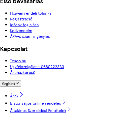
Első bevásárlás
Hogyan rendelj tőlünk?
Regisztráció
Idősáv foglalása
Kedvenceim
ÁFÁ-s számla igénylés
Kapcsolat
Tesco.hu
Ügyfélszolgálat - 0680222333
Áruházkereső
Segítünk
Árak
Biztonságos online rendelés
Általános Szerződési Feltételek