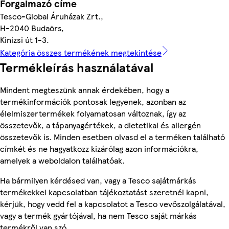
Forgalmazó címe
Tesco-Global Áruházak Zrt.,
H-2040 Budaörs,
Kinizsi út 1-3.
Kategória összes termékének megtekintése
Termékleírás használatával
Mindent megteszünk annak érdekében, hogy a
termékinformációk pontosak legyenek, azonban az
élelmiszertermékek folyamatosan változnak, így az
összetevők, a tápanyagértékek, a dietetikai és allergén
összetevők is. Minden esetben olvasd el a terméken található
címkét és ne hagyatkozz kizárólag azon információkra,
amelyek a weboldalon találhatóak.
Ha bármilyen kérdésed van, vagy a Tesco sajátmárkás
termékekkel kapcsolatban tájékoztatást szeretnél kapni,
kérjük, hogy vedd fel a kapcsolatot a Tesco vevőszolgálatával,
vagy a termék gyártójával, ha nem Tesco saját márkás
termékről van szó.