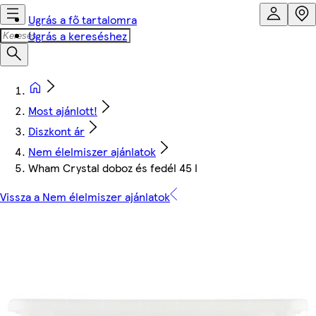
Ugrás a fő tartalomra
Ugrás a kereséshez
Most ajánlott!
Diszkont ár
Nem élelmiszer ajánlatok
Wham Crystal doboz és fedél 45 l
Vissza a Nem élelmiszer ajánlatok