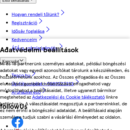
Első bevásárlás
Hogyan rendelj tőlünk?
Regisztráció
Idősáv foglalása
Kedvenceim
Adatvédelmi beállítások
ÁFÁ-s számla igénylés
Kapcsolat
Mi és 18 partnerünk személyes adatokat, például böngészési
adatokat vagy egyedi azonosítókat tárolunk a készülékeden, és
Tesco.hu
hozzáférhetünk azokhoz. Az Összes elfogadása és az Összes
elutasítása gombok kiválasztásával elfogadhatod vagy
Ügyfélszolgálat - 0680222333
módosíthatod a beállításaidat, illetve ugyanezt bármikor
Áruházkereső
megteheted az
Adatkezelési és Cookie tájékoztató
linkre
kattintva is. A választásaidat megosztjuk a partnereinkkel, de
followUs
ez nem érinti a böngészési adataidat. A beállításaid alapján
személyre tudjuk szabni a vásárlási élményedet az oldalon.