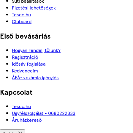
Süti beállítások
Fizetési lehetőségek
Tesco.hu
Clubcard
Első bevásárlás
Hogyan rendelj tőlünk?
Regisztráció
Idősáv foglalása
Kedvenceim
ÁFÁ-s számla igénylés
Kapcsolat
Tesco.hu
Ügyfélszolgálat - 0680222333
Áruházkereső