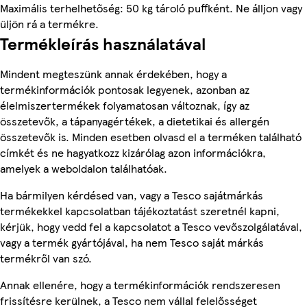
Maximális terhelhetőség: 50 kg tároló puffként. Ne álljon vagy
üljön rá a termékre.
Termékleírás használatával
Mindent megteszünk annak érdekében, hogy a
termékinformációk pontosak legyenek, azonban az
élelmiszertermékek folyamatosan változnak, így az
összetevők, a tápanyagértékek, a dietetikai és allergén
összetevők is. Minden esetben olvasd el a terméken található
címkét és ne hagyatkozz kizárólag azon információkra,
amelyek a weboldalon találhatóak.
Ha bármilyen kérdésed van, vagy a Tesco sajátmárkás
termékekkel kapcsolatban tájékoztatást szeretnél kapni,
kérjük, hogy vedd fel a kapcsolatot a Tesco vevőszolgálatával,
vagy a termék gyártójával, ha nem Tesco saját márkás
termékről van szó.
Annak ellenére, hogy a termékinformációk rendszeresen
frissítésre kerülnek, a Tesco nem vállal felelősséget