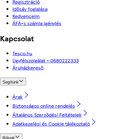
Regisztráció
Idősáv foglalása
Kedvenceim
ÁFÁ-s számla igénylés
Kapcsolat
Tesco.hu
Ügyfélszolgálat - 0680222333
Áruházkereső
Segítünk
Árak
Biztonságos online rendelés
Általános Szerződési Feltételek
Adatkezelési és Cookie tájékoztató
Rólunk