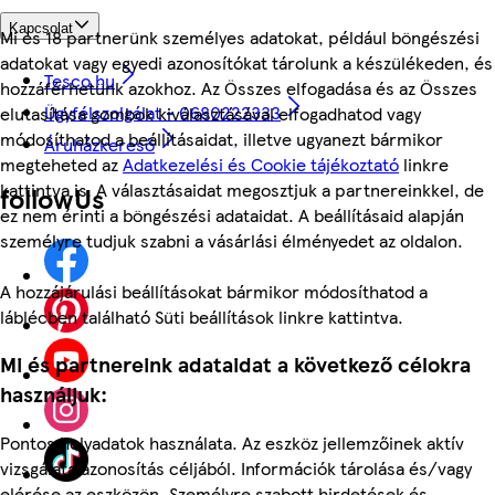
Kapcsolat
Mi és 18 partnerünk személyes adatokat, például böngészési
adatokat vagy egyedi azonosítókat tárolunk a készülékeden, és
Tesco.hu
hozzáférhetünk azokhoz. Az Összes elfogadása és az Összes
Ügyfélszolgálat - 0680222333
elutasítása gombok kiválasztásával elfogadhatod vagy
módosíthatod a beállításaidat, illetve ugyanezt bármikor
Áruházkereső
megteheted az
Adatkezelési és Cookie tájékoztató
linkre
kattintva is. A választásaidat megosztjuk a partnereinkkel, de
followUs
ez nem érinti a böngészési adataidat. A beállításaid alapján
személyre tudjuk szabni a vásárlási élményedet az oldalon.
A hozzájárulási beállításokat bármikor módosíthatod a
láblécben található Süti beállítások linkre kattintva.
Mi és partnereink adataidat a következő célokra
használjuk:
Pontos helyadatok használata. Az eszköz jellemzőinek aktív
vizsgálata azonosítás céljából. Információk tárolása és/vagy
elérése az eszközön. Személyre szabott hirdetések és