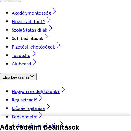
Akadálymentesség
Hova szállítunk?
Szolgáltatás díjak
Süti beállítások
Fizetési lehetőségek
Tesco.hu
Clubcard
Első bevásárlás
Hogyan rendelj tőlünk?
Regisztráció
Idősáv foglalása
Kedvenceim
ÁFÁ-s számla igénylés
Adatvédelmi beállítások