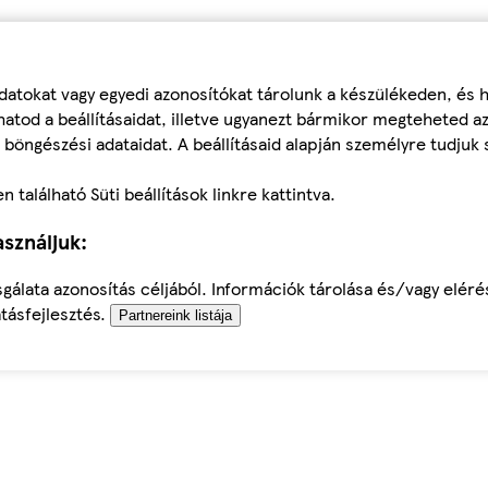
datokat vagy egyedi azonosítókat tárolunk a készülékeden, és
atod a beállításaidat, illetve ugyanezt bármikor megteheted a
 böngészési adataidat. A beállításaid alapján személyre tudjuk 
található Süti beállítások linkre kattintva.
sználjuk:
sgálata azonosítás céljából. Információk tárolása és/vagy elér
tásfejlesztés.
Partnereink listája