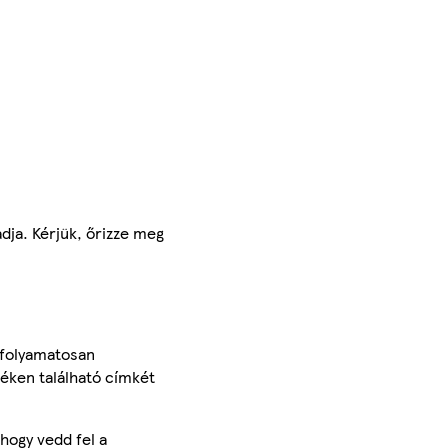
adja. Kérjük, őrizze meg
 folyamatosan
méken található címkét
hogy vedd fel a