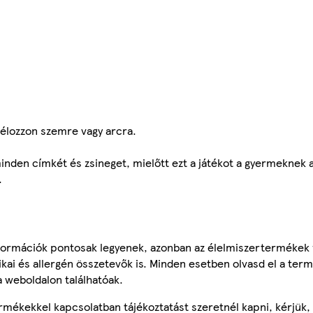
élozzon szemre vagy arcra.
 minden címkét és zsineget, mielőtt ezt a játékot a gyermeknek 
.
ormációk pontosak legyenek, azonban az élelmiszertermékek
tikai és allergén összetevők is. Minden esetben olvasd el a ter
a weboldalon találhatóak.
mékekkel kapcsolatban tájékoztatást szeretnél kapni, kérjük, 