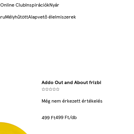
k
Online Club
Inspirációk
Nyár
ru
Mélyhűtött
Alapvető élelmiszerek
Addo Out and About frizbi
Még nem érkezett értékelés
499 Ft/db
499 Ft