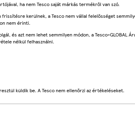
ártójával, ha nem Tesco saját márkás termékről van szó.
frissítésre kerülnek, a Tesco nem vállal felelősséget semmily
on nem érinti.
szolgál, és azt nem lehet semmilyen módon, a Tesco-GLOBAL Ár
étele nélkül felhasználni.
esztül küldik be. A Tesco nem ellenőrzi az értékeléseket.