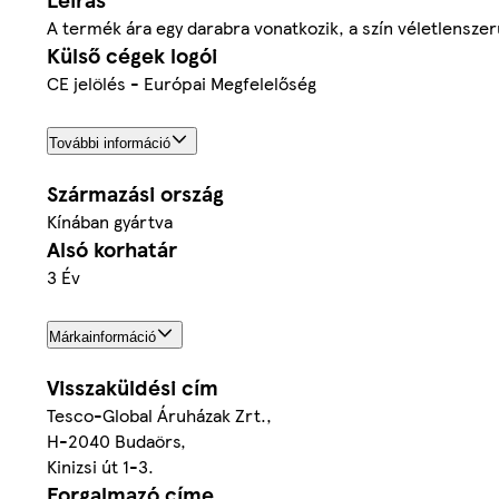
A termék ára egy darabra vonatkozik, a szín véletlenszer
Külső cégek logói
CE jelölés - Európai Megfelelőség
További információ
Származási ország
Kínában gyártva
Alsó korhatár
3 Év
Márkainformáció
Visszaküldési cím
Tesco-Global Áruházak Zrt.,
H-2040 Budaörs,
Kinizsi út 1-3.
Forgalmazó címe