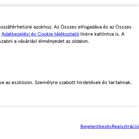
 hozzáférhetünk azokhoz. Az Összes elfogadása és az Összes
z
Adatkezelési és Cookie tájékoztató
linkre kattintva is. A
szabni a vásárlási élményedet az oldalon.
ése az eszközön. Személyre szabott hirdetések és tartalmak,
Bejelentkezés
Regisztráció