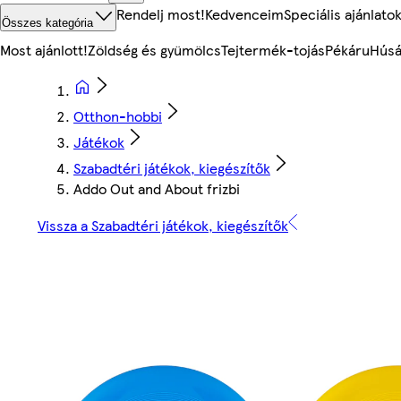
Rendelj most!
Kedvenceim
Speciális ajánlato
Összes kategória
Most ajánlott!
Zöldség és gyümölcs
Tejtermék-tojás
Pékáru
Húsá
Otthon-hobbi
Játékok
Szabadtéri játékok, kiegészítők
Addo Out and About frizbi
Vissza a Szabadtéri játékok, kiegészítők