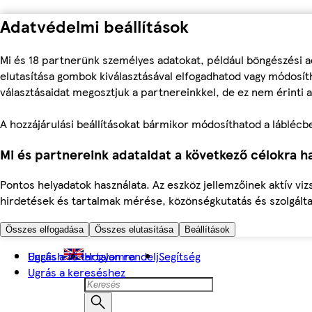
Adatvédelmi beállítások
Mi és 18 partnerünk személyes adatokat, például böngészési a
elutasítása gombok kiválasztásával elfogadhatod vagy módosíth
választásaidat megosztjuk a partnereinkkel, de ez nem érinti a
A hozzájárulási beállításokat bármikor módosíthatod a láblécben 
Mi és partnereink adataidat a következő célokra ha
Pontos helyadatok használata. Az eszköz jellemzőinek aktív viz
hirdetések és tartalmak mérése, közönségkutatás és szolgálta
Összes elfogadása
Összes elutasítása
Beállítások
Ugrás a fő tartalomra
English
Hogyan rendelj
Segítség
Ugrás a kereséshez