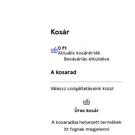
Kosár
0 Ft
Aktuális kosárérték
0 Ft
Aktuális kosárérték
Bevásárlás elküldése
A kosarad
Válassz szolgáltatásaink közül
Üres kosár
A kosaradba helyezett termékek
itt fognak megjelenni