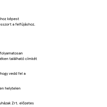
ához képest
sszort a felfújáshoz.
 folyamatosan
méken található címkét
hogy vedd fel a
en helytelen
uházak Zrt. előzetes