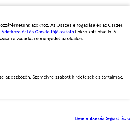
 hozzáférhetünk azokhoz. Az Összes elfogadása és az Összes
z
Adatkezelési és Cookie tájékoztató
linkre kattintva is. A
szabni a vásárlási élményedet az oldalon.
ése az eszközön. Személyre szabott hirdetések és tartalmak,
Bejelentkezés
Regisztráció