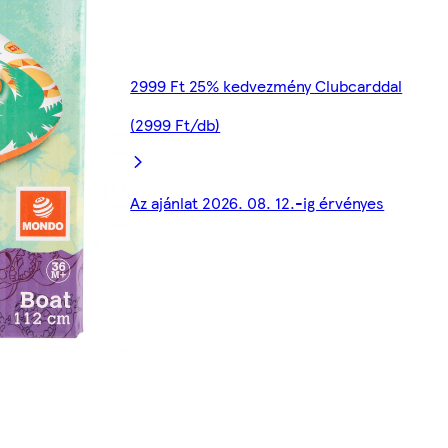
2999 Ft 25% kedvezmény Clubcarddal
(2999 Ft/db)
Az ajánlat 2026. 08. 12.-ig érvényes