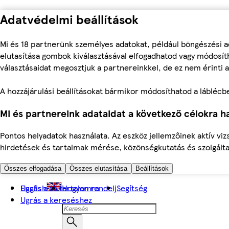
Adatvédelmi beállítások
Mi és 18 partnerünk személyes adatokat, például böngészési a
elutasítása gombok kiválasztásával elfogadhatod vagy módosíth
választásaidat megosztjuk a partnereinkkel, de ez nem érinti a
A hozzájárulási beállításokat bármikor módosíthatod a láblécben 
Mi és partnereink adataidat a következő célokra ha
Pontos helyadatok használata. Az eszköz jellemzőinek aktív viz
hirdetések és tartalmak mérése, közönségkutatás és szolgálta
Összes elfogadása
Összes elutasítása
Beállítások
Ugrás a fő tartalomra
English
Hogyan rendelj
Segítség
Ugrás a kereséshez