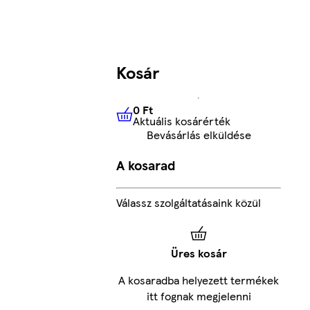
Kosár
0 Ft
Aktuális kosárérték
0 Ft
Aktuális kosárérték
Bevásárlás elküldése
A kosarad
Válassz szolgáltatásaink közül
Üres kosár
A kosaradba helyezett termékek
itt fognak megjelenni