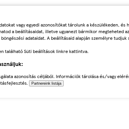
datokat vagy egyedi azonosítókat tárolunk a készülékeden, és
atod a beállításaidat, illetve ugyanezt bármikor megteheted a
 böngészési adataidat. A beállításaid alapján személyre tudjuk 
található Süti beállítások linkre kattintva.
sználjuk:
sgálata azonosítás céljából. Információk tárolása és/vagy elér
tásfejlesztés.
Partnereink listája