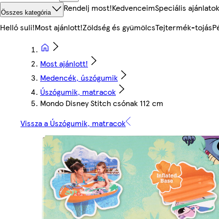
Rendelj most!
Kedvenceim
Speciális ajánlato
Összes kategória
Helló suli!
Most ajánlott!
Zöldség és gyümölcs
Tejtermék-tojás
P
Most ajánlott!
Medencék, úszógumik
Úszógumik, matracok
Mondo Disney Stitch csónak 112 cm
Vissza a Úszógumik, matracok