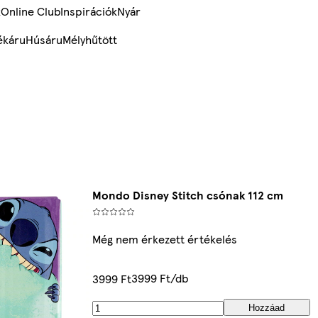
k
Online Club
Inspirációk
Nyár
ékáru
Húsáru
Mélyhűtött
Mondo Disney Stitch csónak 112 cm
Még nem érkezett értékelés
3999 Ft/db
3999 Ft
Hozzáad