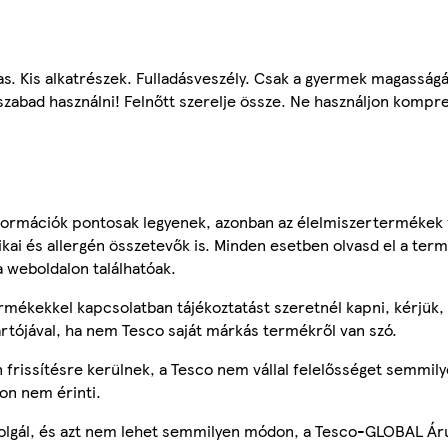
. Kis alkatrészek. Fulladásveszély. Csak a gyermek magasság
 szabad használni! Felnőtt szerelje össze. Ne használjon kompre
ormációk pontosak legyenek, azonban az élelmiszertermékek
tikai és allergén összetevők is. Minden esetben olvasd el a ter
a weboldalon találhatóak.
mékekkel kapcsolatban tájékoztatást szeretnél kapni, kérjük, 
ártójával, ha nem Tesco saját márkás termékről van szó.
frissítésre kerülnek, a Tesco nem vállal felelősséget semmily
on nem érinti.
szolgál, és azt nem lehet semmilyen módon, a Tesco-GLOBAL Ár