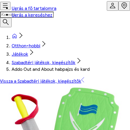
Ugrás a fő tartalomra
Ugrás a kereséshez
Otthon-hobbi
Játékok
Szabadtéri játékok, kiegészítők
Addo Out and About habpajzs és kard
Vissza a Szabadtéri játékok, kiegészítők