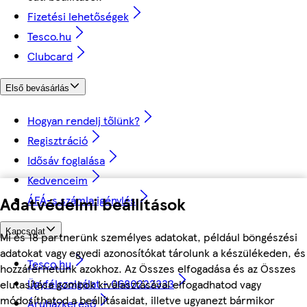
Fizetési lehetőségek
Tesco.hu
Clubcard
Első bevásárlás
Hogyan rendelj tőlünk?
Regisztráció
Idősáv foglalása
Kedvenceim
Adatvédelmi beállítások
ÁFÁ-s számla igénylés
Kapcsolat
Mi és 18 partnerünk személyes adatokat, például böngészési
adatokat vagy egyedi azonosítókat tárolunk a készülékeden, és
Tesco.hu
hozzáférhetünk azokhoz. Az Összes elfogadása és az Összes
Ügyfélszolgálat - 0680222333
elutasítása gombok kiválasztásával elfogadhatod vagy
módosíthatod a beállításaidat, illetve ugyanezt bármikor
Áruházkereső