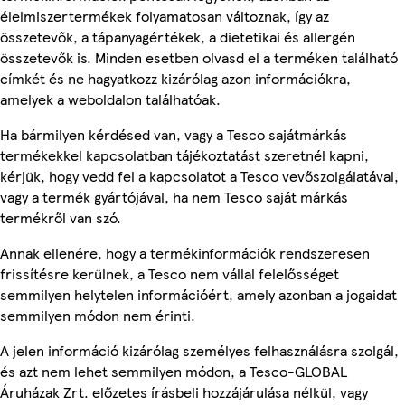
élelmiszertermékek folyamatosan változnak, így az
összetevők, a tápanyagértékek, a dietetikai és allergén
összetevők is. Minden esetben olvasd el a terméken található
címkét és ne hagyatkozz kizárólag azon információkra,
amelyek a weboldalon találhatóak.
Ha bármilyen kérdésed van, vagy a Tesco sajátmárkás
termékekkel kapcsolatban tájékoztatást szeretnél kapni,
kérjük, hogy vedd fel a kapcsolatot a Tesco vevőszolgálatával,
vagy a termék gyártójával, ha nem Tesco saját márkás
termékről van szó.
Annak ellenére, hogy a termékinformációk rendszeresen
frissítésre kerülnek, a Tesco nem vállal felelősséget
semmilyen helytelen információért, amely azonban a jogaidat
semmilyen módon nem érinti.
A jelen információ kizárólag személyes felhasználásra szolgál,
és azt nem lehet semmilyen módon, a Tesco-GLOBAL
Áruházak Zrt. előzetes írásbeli hozzájárulása nélkül, vagy