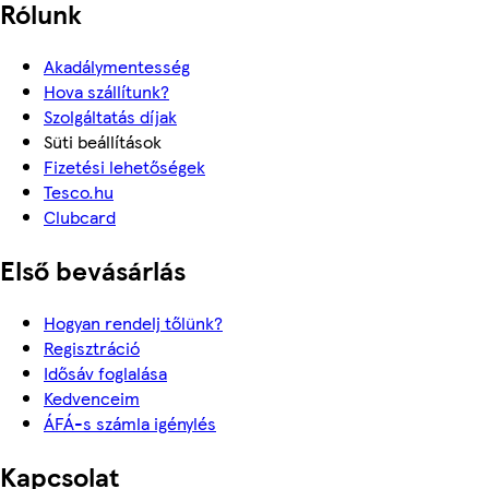
Rólunk
Akadálymentesség
Hova szállítunk?
Szolgáltatás díjak
Süti beállítások
Fizetési lehetőségek
Tesco.hu
Clubcard
Első bevásárlás
Hogyan rendelj tőlünk?
Regisztráció
Idősáv foglalása
Kedvenceim
ÁFÁ-s számla igénylés
Kapcsolat