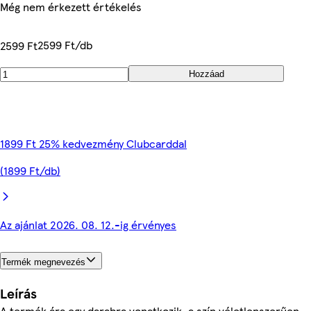
Még nem érkezett értékelés
2599 Ft/db
2599 Ft
Hozzáad
1899 Ft 25% kedvezmény Clubcarddal
(1899 Ft/db)
Az ajánlat 2026. 08. 12.-ig érvényes
Termék megnevezés
Leírás
A termék ára egy darabra vonatkozik, a szín véletlenszerűen