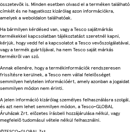
összetevők is. Minden esetben olvasd el a terméken található
címkét és ne hagyatkozz kizárólag azon információkra,
amelyek a weboldalon találhatóak.
Ha bármilyen kérdésed van, vagy a Tesco sajátmárkás
termékekkel kapcsolatban tájékoztatást szeretnél kapni,
kérjük, hogy vedd fel a kapcsolatot a Tesco vevőszolgálatával,
vagy a termék gyártójával, ha nem Tesco saját márkás
termékről van szó.
Annak ellenére, hogy a termékinformációk rendszeresen
frissítésre kerülnek, a Tesco nem vállal felelősséget
semmilyen helytelen információért, amely azonban a jogaidat
semmilyen módon nem érinti.
A jelen információ kizárólag személyes felhasználásra szolgál,
és azt nem lehet semmilyen módon, a Tesco-GLOBAL
Áruházak Zrt. előzetes írásbeli hozzájárulása nélkül, vagy
megfelelő tudomásul vétele nélkül felhasználni.
©TESCO-GLOBAL Zrt.