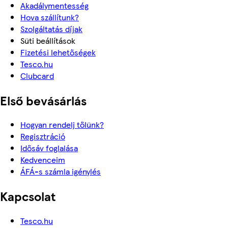
Akadálymentesség
Hova szállítunk?
Szolgáltatás díjak
Süti beállítások
Fizetési lehetőségek
Tesco.hu
Clubcard
Első bevásárlás
Hogyan rendelj tőlünk?
Regisztráció
Idősáv foglalása
Kedvenceim
ÁFÁ-s számla igénylés
Kapcsolat
Tesco.hu