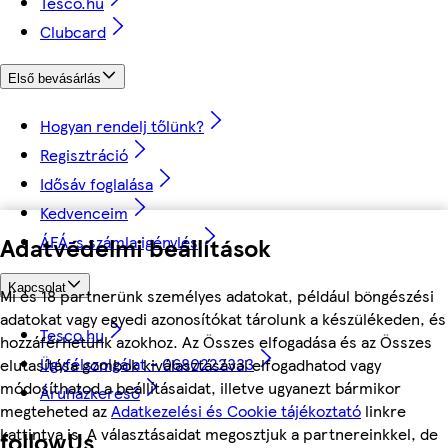
Tesco.hu
Clubcard
Első bevásárlás
Hogyan rendelj tőlünk?
Regisztráció
Idősáv foglalása
Kedvenceim
ÁFÁ-s számla igénylés
Adatvédelmi beállítások
Kapcsolat
Mi és 18 partnerünk személyes adatokat, például böngészési
adatokat vagy egyedi azonosítókat tárolunk a készülékeden, és
Tesco.hu
hozzáférhetünk azokhoz. Az Összes elfogadása és az Összes
Ügyfélszolgálat - 0680222333
elutasítása gombok kiválasztásával elfogadhatod vagy
módosíthatod a beállításaidat, illetve ugyanezt bármikor
Áruházkereső
megteheted az
Adatkezelési és Cookie tájékoztató
linkre
kattintva is. A választásaidat megosztjuk a partnereinkkel, de
followUs