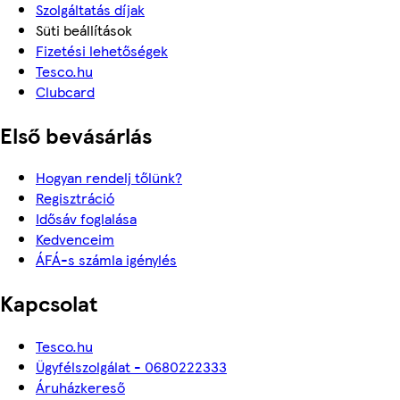
Szolgáltatás díjak
Süti beállítások
Fizetési lehetőségek
Tesco.hu
Clubcard
Első bevásárlás
Hogyan rendelj tőlünk?
Regisztráció
Idősáv foglalása
Kedvenceim
ÁFÁ-s számla igénylés
Kapcsolat
Tesco.hu
Ügyfélszolgálat - 0680222333
Áruházkereső