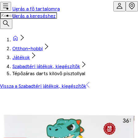
Ugrás a fő tartalomra
Ugrás a kereséshez
Otthon-hobbi
Játékok
Szabadtéri játékok, kiegészítők
Tépőzáras darts kilövő pisztollyal
Vissza a Szabadtéri játékok, kiegészítők