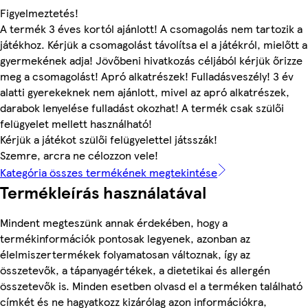
Figyelmeztetés!
A termék 3 éves kortól ajánlott! A csomagolás nem tartozik a
játékhoz. Kérjük a csomagolást távolítsa el a játékról, mielőtt a
gyermekének adja! Jövőbeni hivatkozás céljából kérjük őrizze
meg a csomagolást! Apró alkatrészek! Fulladásveszély! 3 év
alatti gyerekeknek nem ajánlott, mivel az apró alkatrészek,
darabok lenyelése fulladást okozhat! A termék csak szülői
felügyelet mellett használható!
Kérjük a játékot szülői felügyelettel játsszák!
Szemre, arcra ne célozzon vele!
Kategória összes termékének megtekintése
Termékleírás használatával
Mindent megteszünk annak érdekében, hogy a
termékinformációk pontosak legyenek, azonban az
élelmiszertermékek folyamatosan változnak, így az
összetevők, a tápanyagértékek, a dietetikai és allergén
összetevők is. Minden esetben olvasd el a terméken található
címkét és ne hagyatkozz kizárólag azon információkra,