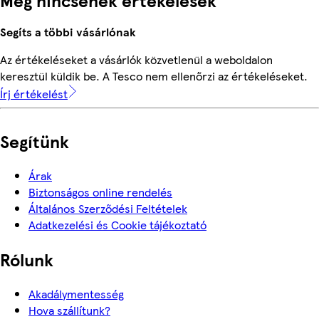
Segíts a többi vásárlónak
Az értékeléseket a vásárlók közvetlenül a weboldalon
keresztül küldik be. A Tesco nem ellenőrzi az értékeléseket.
Írj értékelést
Segítünk
Árak
Biztonságos online rendelés
Általános Szerződési Feltételek
Adatkezelési és Cookie tájékoztató
Rólunk
Akadálymentesség
Hova szállítunk?