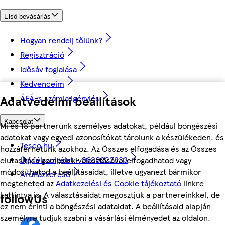
Első bevásárlás
Hogyan rendelj tőlünk?
Regisztráció
Idősáv foglalása
Kedvenceim
ÁFÁ-s számla igénylés
Adatvédelmi beállítások
Kapcsolat
Mi és 18 partnerünk személyes adatokat, például böngészési
adatokat vagy egyedi azonosítókat tárolunk a készülékeden, és
Tesco.hu
hozzáférhetünk azokhoz. Az Összes elfogadása és az Összes
Ügyfélszolgálat - 0680222333
elutasítása gombok kiválasztásával elfogadhatod vagy
módosíthatod a beállításaidat, illetve ugyanezt bármikor
Áruházkereső
megteheted az
Adatkezelési és Cookie tájékoztató
linkre
kattintva is. A választásaidat megosztjuk a partnereinkkel, de
followUs
ez nem érinti a böngészési adataidat. A beállításaid alapján
személyre tudjuk szabni a vásárlási élményedet az oldalon.