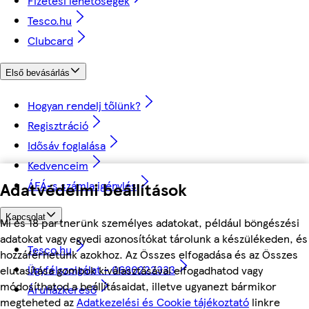
Fizetési lehetőségek
Tesco.hu
Clubcard
Első bevásárlás
Hogyan rendelj tőlünk?
Regisztráció
Idősáv foglalása
Kedvenceim
Adatvédelmi beállítások
ÁFÁ-s számla igénylés
Kapcsolat
Mi és 18 partnerünk személyes adatokat, például böngészési
adatokat vagy egyedi azonosítókat tárolunk a készülékeden, és
Tesco.hu
hozzáférhetünk azokhoz. Az Összes elfogadása és az Összes
Ügyfélszolgálat - 0680222333
elutasítása gombok kiválasztásával elfogadhatod vagy
módosíthatod a beállításaidat, illetve ugyanezt bármikor
Áruházkereső
megteheted az
Adatkezelési és Cookie tájékoztató
linkre