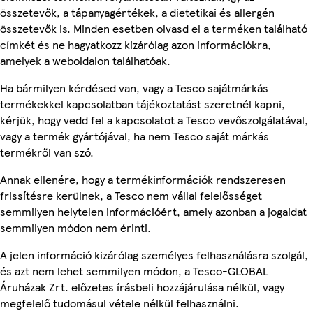
összetevők, a tápanyagértékek, a dietetikai és allergén
összetevők is. Minden esetben olvasd el a terméken található
címkét és ne hagyatkozz kizárólag azon információkra,
amelyek a weboldalon találhatóak.
Ha bármilyen kérdésed van, vagy a Tesco sajátmárkás
termékekkel kapcsolatban tájékoztatást szeretnél kapni,
kérjük, hogy vedd fel a kapcsolatot a Tesco vevőszolgálatával,
vagy a termék gyártójával, ha nem Tesco saját márkás
termékről van szó.
Annak ellenére, hogy a termékinformációk rendszeresen
frissítésre kerülnek, a Tesco nem vállal felelősséget
semmilyen helytelen információért, amely azonban a jogaidat
semmilyen módon nem érinti.
A jelen információ kizárólag személyes felhasználásra szolgál,
és azt nem lehet semmilyen módon, a Tesco-GLOBAL
Áruházak Zrt. előzetes írásbeli hozzájárulása nélkül, vagy
megfelelő tudomásul vétele nélkül felhasználni.