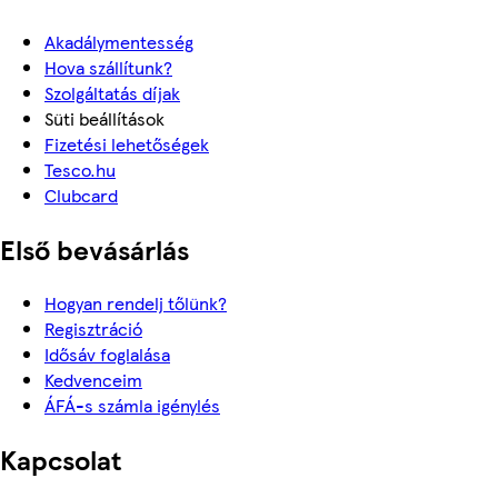
Akadálymentesség
Hova szállítunk?
Szolgáltatás díjak
Süti beállítások
Fizetési lehetőségek
Tesco.hu
Clubcard
Első bevásárlás
Hogyan rendelj tőlünk?
Regisztráció
Idősáv foglalása
Kedvenceim
ÁFÁ-s számla igénylés
Kapcsolat