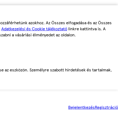
 hozzáférhetünk azokhoz. Az Összes elfogadása és az Összes
z
Adatkezelési és Cookie tájékoztató
linkre kattintva is. A
szabni a vásárlási élményedet az oldalon.
ése az eszközön. Személyre szabott hirdetések és tartalmak,
Bejelentkezés
Regisztráció