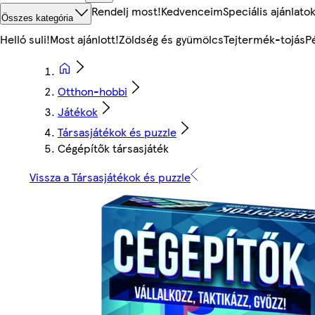
Rendelj most!
Kedvenceim
Speciális ajánlato
Összes kategória
Helló suli!
Most ajánlott!
Zöldség és gyümölcs
Tejtermék-tojás
P
Otthon-hobbi
Játékok
Társasjátékok és puzzle
Cégépítők társasjáték
Vissza a Társasjátékok és puzzle