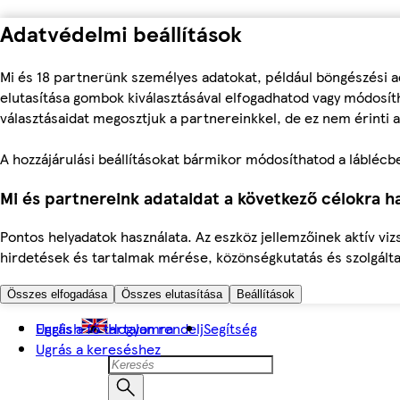
Adatvédelmi beállítások
Mi és 18 partnerünk személyes adatokat, például böngészési a
elutasítása gombok kiválasztásával elfogadhatod vagy módosíth
választásaidat megosztjuk a partnereinkkel, de ez nem érinti a
A hozzájárulási beállításokat bármikor módosíthatod a láblécben 
Mi és partnereink adataidat a következő célokra ha
Pontos helyadatok használata. Az eszköz jellemzőinek aktív viz
hirdetések és tartalmak mérése, közönségkutatás és szolgálta
Összes elfogadása
Összes elutasítása
Beállítások
Ugrás a fő tartalomra
English
Hogyan rendelj
Segítség
Ugrás a kereséshez