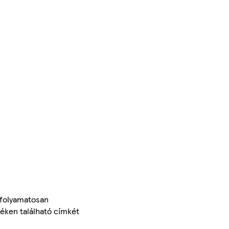
 folyamatosan
méken található címkét