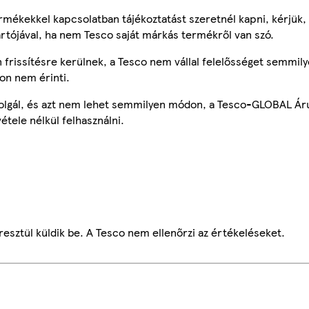
mékekkel kapcsolatban tájékoztatást szeretnél kapni, kérjük, 
ártójával, ha nem Tesco saját márkás termékről van szó.
frissítésre kerülnek, a Tesco nem vállal felelősséget semmily
on nem érinti.
szolgál, és azt nem lehet semmilyen módon, a Tesco-GLOBAL Ár
étele nélkül felhasználni.
esztül küldik be. A Tesco nem ellenőrzi az értékeléseket.