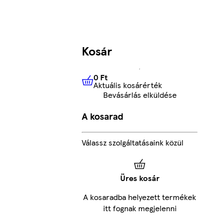
Kosár
0 Ft
Aktuális kosárérték
0 Ft
Aktuális kosárérték
Bevásárlás elküldése
A kosarad
Válassz szolgáltatásaink közül
Üres kosár
A kosaradba helyezett termékek
itt fognak megjelenni