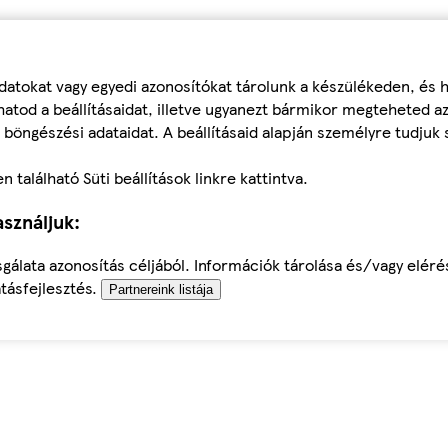
datokat vagy egyedi azonosítókat tárolunk a készülékeden, és
atod a beállításaidat, illetve ugyanezt bármikor megteheted a
 böngészési adataidat. A beállításaid alapján személyre tudjuk 
található Süti beállítások linkre kattintva.
sználjuk:
sgálata azonosítás céljából. Információk tárolása és/vagy elér
tásfejlesztés.
Partnereink listája