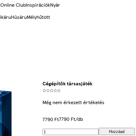
k
Online Club
Inspirációk
Nyár
ékáru
Húsáru
Mélyhűtött
Cégépítők társasjáték
Még nem érkezett értékelés
7790 Ft/db
7790 Ft
Hozzáad