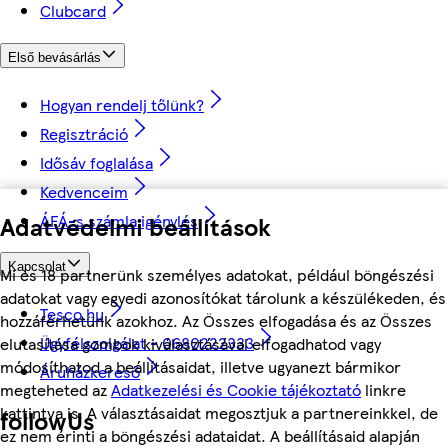
Clubcard
Első bevásárlás
Hogyan rendelj tőlünk?
Regisztráció
Idősáv foglalása
Kedvenceim
ÁFÁ-s számla igénylés
Adatvédelmi beállítások
Kapcsolat
Mi és 18 partnerünk személyes adatokat, például böngészési
adatokat vagy egyedi azonosítókat tárolunk a készülékeden, és
Tesco.hu
hozzáférhetünk azokhoz. Az Összes elfogadása és az Összes
Ügyfélszolgálat - 0680222333
elutasítása gombok kiválasztásával elfogadhatod vagy
módosíthatod a beállításaidat, illetve ugyanezt bármikor
Áruházkereső
megteheted az
Adatkezelési és Cookie tájékoztató
linkre
kattintva is. A választásaidat megosztjuk a partnereinkkel, de
followUs
ez nem érinti a böngészési adataidat. A beállításaid alapján