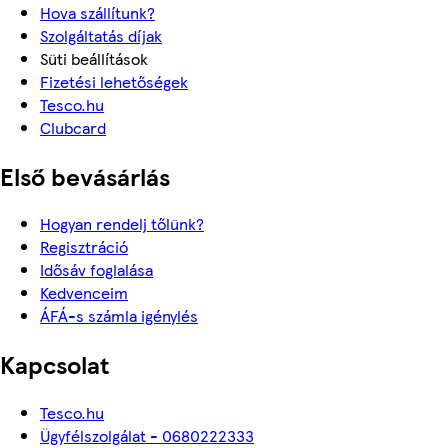
Hova szállítunk?
Szolgáltatás díjak
Süti beállítások
Fizetési lehetőségek
Tesco.hu
Clubcard
Első bevásárlás
Hogyan rendelj tőlünk?
Regisztráció
Idősáv foglalása
Kedvenceim
ÁFÁ-s számla igénylés
Kapcsolat
Tesco.hu
Ügyfélszolgálat - 0680222333