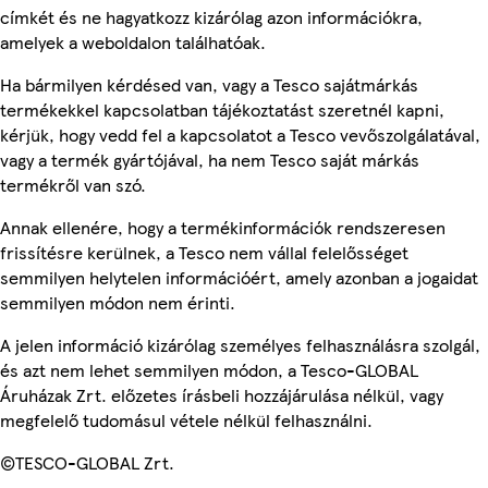
címkét és ne hagyatkozz kizárólag azon információkra,
amelyek a weboldalon találhatóak.
Ha bármilyen kérdésed van, vagy a Tesco sajátmárkás
termékekkel kapcsolatban tájékoztatást szeretnél kapni,
kérjük, hogy vedd fel a kapcsolatot a Tesco vevőszolgálatával,
vagy a termék gyártójával, ha nem Tesco saját márkás
termékről van szó.
Annak ellenére, hogy a termékinformációk rendszeresen
frissítésre kerülnek, a Tesco nem vállal felelősséget
semmilyen helytelen információért, amely azonban a jogaidat
semmilyen módon nem érinti.
A jelen információ kizárólag személyes felhasználásra szolgál,
és azt nem lehet semmilyen módon, a Tesco-GLOBAL
Áruházak Zrt. előzetes írásbeli hozzájárulása nélkül, vagy
megfelelő tudomásul vétele nélkül felhasználni.
©TESCO-GLOBAL Zrt.