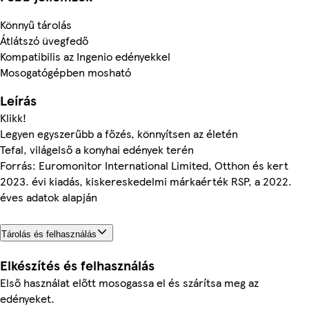
Könnyű tárolás
Átlátszó üvegfedő
Kompatibilis az Ingenio edényekkel
Mosogatógépben mosható
Leírás
Klikk!
Legyen egyszerűbb a főzés, könnyítsen az életén
Tefal, világelső a konyhai edények terén
Forrás: Euromonitor International Limited, Otthon és kert
2023. évi kiadás, kiskereskedelmi márkaérték RSP, a 2022.
éves adatok alapján
Tárolás és felhasználás
Elkészítés és felhasználás
Első használat előtt mosogassa el és szárítsa meg az
edényeket.