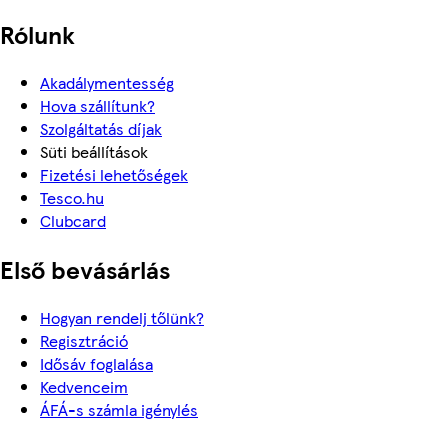
Rólunk
Akadálymentesség
Hova szállítunk?
Szolgáltatás díjak
Süti beállítások
Fizetési lehetőségek
Tesco.hu
Clubcard
Első bevásárlás
Hogyan rendelj tőlünk?
Regisztráció
Idősáv foglalása
Kedvenceim
ÁFÁ-s számla igénylés