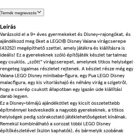
Termék megnevezés
Leírás
Varázsold el a 9+ éves gyermekeket és Disney-rajongókat, és
ajándékozd meg őket a LEGO® Disney Vaiana virágcserepe
(43252) megépíthető szettel, amely játékra és kiállításra is
ideális! Ez a gyerekeknek szóló építőjáték készlet tartalmaz
egy csuklós, „szőtt” virágcserepet, amelynek titkos helyiségei
rengeteg izgalmas részletet rejtenek. A készlet része még egy
Vaiana LEGO Disney minibaba-figura, egy Pua LEGO Disney
malacfigura, egy kis vitorláshajó és néhány virág a szigetről,
hogy a cserép csukott állapotban egy igazán üde kiállítási
darab legyen.
Ez a Disney-témájú ajándékötlet egy kicsit összetettebb
építménnyel kedveskedik a nagyobb gyerekeknek, a titkos
helyiségek pedig szórakoztató játéklehetőségeket kínálnak.
Remekül kombinálható a sorozat többi LEGO Disney
építőkészletével (külön kaphatók), és bármelyik szobának