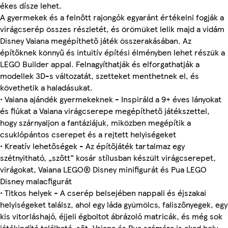
ékes dísze lehet.
A gyermekek és a felnőtt rajongók egyaránt értékelni fogják a
virágcserép összes részletét, és örömüket lelik majd a vidám
Disney Vaiana megépíthető játék összerakásában. Az
építőknek könnyű és intuitív építési élményben lehet részük a
LEGO Builder appal. Felnagyíthatják és elforgathatják a
modellek 3D-s változatát, szetteket menthetnek el, és
követhetik a haladásukat.
• Vaiana ajándék gyermekeknek - Inspiráld a 9+ éves lányokat
és fiúkat a Vaiana virágcserepe megépíthető játékszettel,
hogy szárnyaljon a fantáziájuk, miközben megépítik a
csuklópántos cserepet és a rejtett helyiségeket
• Kreatív lehetőségek - Az építőjáték tartalmaz egy
szétnyitható, „szőtt” kosár stílusban készült virágcserepet,
virágokat, Vaiana LEGO® Disney minifigurát és Pua LEGO
Disney malacfigurát
• Titkos helyek - A cserép belsejében nappali és éjszakai
helyiségeket találsz, ahol egy láda gyümölcs, faliszőnyegek, egy
kis vitorláshajó, éjjeli égboltot ábrázoló matricák, és még sok
játékindító található, sőt, Vaiana és Pua számára is akad hely