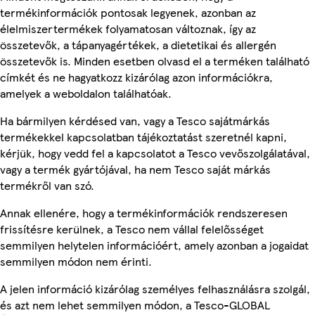
termékinformációk pontosak legyenek, azonban az
élelmiszertermékek folyamatosan változnak, így az
összetevők, a tápanyagértékek, a dietetikai és allergén
összetevők is. Minden esetben olvasd el a terméken található
címkét és ne hagyatkozz kizárólag azon információkra,
amelyek a weboldalon találhatóak.
Ha bármilyen kérdésed van, vagy a Tesco sajátmárkás
termékekkel kapcsolatban tájékoztatást szeretnél kapni,
kérjük, hogy vedd fel a kapcsolatot a Tesco vevőszolgálatával,
vagy a termék gyártójával, ha nem Tesco saját márkás
termékről van szó.
Annak ellenére, hogy a termékinformációk rendszeresen
frissítésre kerülnek, a Tesco nem vállal felelősséget
semmilyen helytelen információért, amely azonban a jogaidat
semmilyen módon nem érinti.
A jelen információ kizárólag személyes felhasználásra szolgál,
és azt nem lehet semmilyen módon, a Tesco-GLOBAL