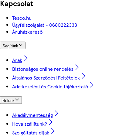
Kapcsolat
Tesco.hu
Ügyfélszolgálat - 0680222333
Áruházkereső
Segítünk
Árak
Biztonságos online rendelés
Általános Szerződési Feltételek
Adatkezelési és Cookie tájékoztató
Rólunk
Akadálymentesség
Hova szállítunk?
Szolgáltatás díjak