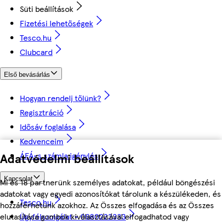
Süti beállítások
Fizetési lehetőségek
Tesco.hu
Clubcard
Első bevásárlás
Hogyan rendelj tőlünk?
Regisztráció
Idősáv foglalása
Kedvenceim
Adatvédelmi beállítások
ÁFÁ-s számla igénylés
Kapcsolat
Mi és 18 partnerünk személyes adatokat, például böngészési
adatokat vagy egyedi azonosítókat tárolunk a készülékeden, és
Tesco.hu
hozzáférhetünk azokhoz. Az Összes elfogadása és az Összes
Ügyfélszolgálat - 0680222333
elutasítása gombok kiválasztásával elfogadhatod vagy