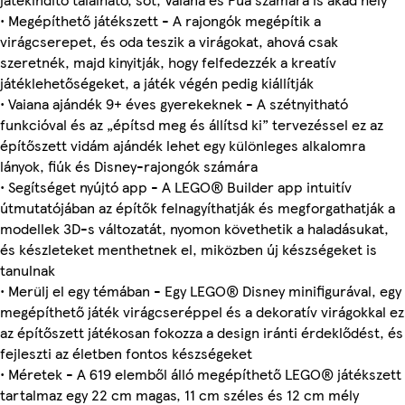
• Megépíthető játékszett - A rajongók megépítik a
virágcserepet, és oda teszik a virágokat, ahová csak
szeretnék, majd kinyitják, hogy felfedezzék a kreatív
játéklehetőségeket, a játék végén pedig kiállítják
• Vaiana ajándék 9+ éves gyerekeknek - A szétnyitható
funkcióval és az „építsd meg és állítsd ki” tervezéssel ez az
építőszett vidám ajándék lehet egy különleges alkalomra
lányok, fiúk és Disney-rajongók számára
• Segítséget nyújtó app - A LEGO® Builder app intuitív
útmutatójában az építők felnagyíthatják és megforgathatják a
modellek 3D-s változatát, nyomon követhetik a haladásukat,
és készleteket menthetnek el, miközben új készségeket is
tanulnak
• Merülj el egy témában - Egy LEGO® Disney minifigurával, egy
megépíthető játék virágcseréppel és a dekoratív virágokkal ez
az építőszett játékosan fokozza a design iránti érdeklődést, és
fejleszti az életben fontos készségeket
• Méretek - A 619 elemből álló megépíthető LEGO® játékszett
tartalmaz egy 22 cm magas, 11 cm széles és 12 cm mély