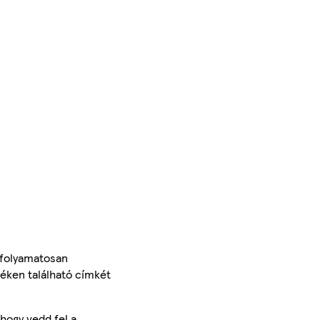
 folyamatosan
méken található címkét
hogy vedd fel a