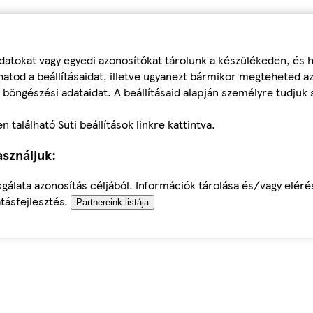
datokat vagy egyedi azonosítókat tárolunk a készülékeden, és
atod a beállításaidat, illetve ugyanezt bármikor megteheted a
 böngészési adataidat. A beállításaid alapján személyre tudjuk 
található Süti beállítások linkre kattintva.
sználjuk:
sgálata azonosítás céljából. Információk tárolása és/vagy elér
tásfejlesztés.
Partnereink listája