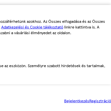
 hozzáférhetünk azokhoz. Az Összes elfogadása és az Összes
z
Adatkezelési és Cookie tájékoztató
linkre kattintva is. A
szabni a vásárlási élményedet az oldalon.
ése az eszközön. Személyre szabott hirdetések és tartalmak,
Bejelentkezés
Regisztráció