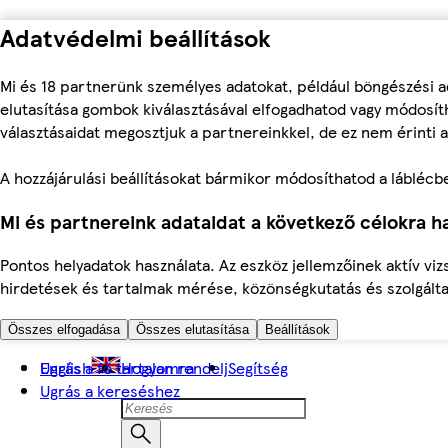
Adatvédelmi beállítások
Mi és 18 partnerünk személyes adatokat, például böngészési a
elutasítása gombok kiválasztásával elfogadhatod vagy módosíth
választásaidat megosztjuk a partnereinkkel, de ez nem érinti a
A hozzájárulási beállításokat bármikor módosíthatod a láblécben 
Mi és partnereink adataidat a következő célokra ha
Pontos helyadatok használata. Az eszköz jellemzőinek aktív viz
hirdetések és tartalmak mérése, közönségkutatás és szolgálta
Összes elfogadása
Összes elutasítása
Beállítások
Ugrás a fő tartalomra
English
Hogyan rendelj
Segítség
Ugrás a kereséshez