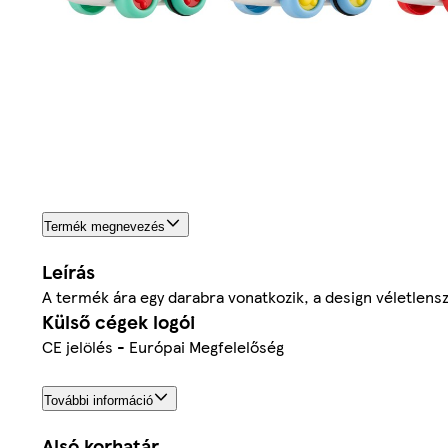
Termék megnevezés
Leírás
A termék ára egy darabra vonatkozik, a design véletlensz
Külső cégek logói
CE jelölés - Európai Megfelelőség
További információ
Alsó korhatár