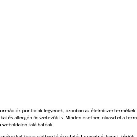
ormációk pontosak legyenek, azonban az élelmiszertermékek
tikai és allergén összetevők is. Minden esetben olvasd el a ter
a weboldalon találhatóak.
mékekkel kapcsolatban tájékoztatást szeretnél kapni, kérjük, 