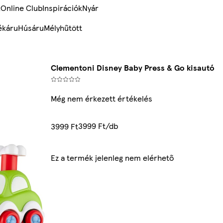
k
Online Club
Inspirációk
Nyár
ékáru
Húsáru
Mélyhűtött
Clementoni Disney Baby Press & Go kisautó
Még nem érkezett értékelés
3999 Ft/db
3999 Ft
Ez a termék jelenleg nem elérhető