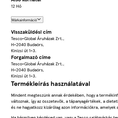
12 Hó
Márkainformáció
Visszaküldési cím
Tesco-Global Áruházak Zrt.,
H-2040 Budaörs,
Kinizsi út 1-3.
Forgalmazó címe
Tesco-Global Áruházak Zrt.,
H-2040 Budaörs,
Kinizsi út 1-3.
Termékleírás használatával
Mindent megteszünk annak érdekében, hogy a termékinf
változnak, így az összetevők, a tápanyagértékek, a diete
és ne hagyatkozz kizárólag azon információkra, amelyek 
Ha bármilyen kérdésed van, vagy a Tesco sajátmárkás ter