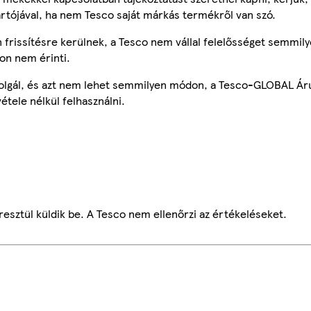
ártójával, ha nem Tesco saját márkás termékről van szó.
frissítésre kerülnek, a Tesco nem vállal felelősséget semmily
on nem érinti.
szolgál, és azt nem lehet semmilyen módon, a Tesco-GLOBAL Ár
étele nélkül felhasználni.
esztül küldik be. A Tesco nem ellenőrzi az értékeléseket.