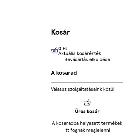
Kosár
0 Ft
Aktuális kosárérték
0 Ft
Aktuális kosárérték
Bevásárlás elküldése
A kosarad
Válassz szolgáltatásaink közül
Üres kosár
A kosaradba helyezett termékek
itt fognak megjelenni