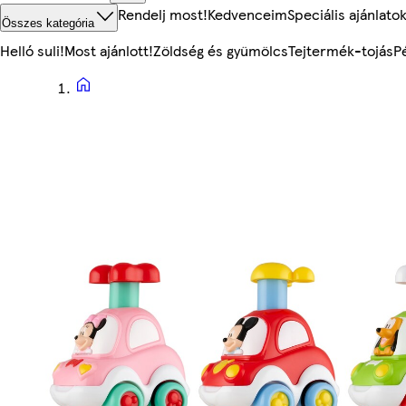
Rendelj most!
Kedvenceim
Speciális ajánlato
Összes kategória
Helló suli!
Most ajánlott!
Zöldség és gyümölcs
Tejtermék-tojás
P