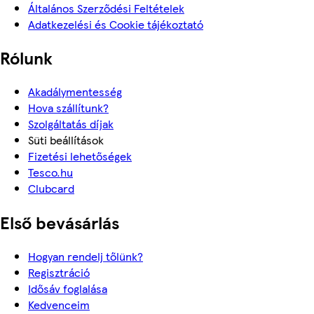
Általános Szerződési Feltételek
Adatkezelési és Cookie tájékoztató
Rólunk
Akadálymentesség
Hova szállítunk?
Szolgáltatás díjak
Süti beállítások
Fizetési lehetőségek
Tesco.hu
Clubcard
Első bevásárlás
Hogyan rendelj tőlünk?
Regisztráció
Idősáv foglalása
Kedvenceim