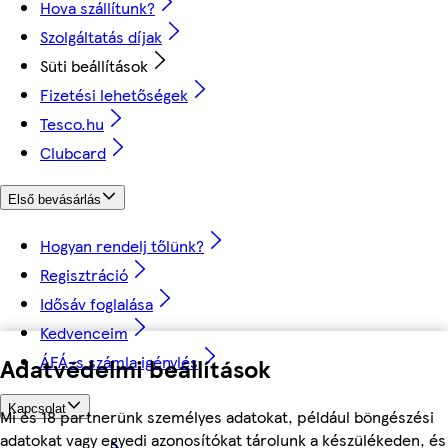
Hova szállítunk?
Szolgáltatás díjak
Süti beállítások
Fizetési lehetőségek
Tesco.hu
Clubcard
Első bevásárlás
Hogyan rendelj tőlünk?
Regisztráció
Idősáv foglalása
Kedvenceim
ÁFÁ-s számla igénylés
Adatvédelmi beállítások
Kapcsolat
Mi és 18 partnerünk személyes adatokat, például böngészési
adatokat vagy egyedi azonosítókat tárolunk a készülékeden, és