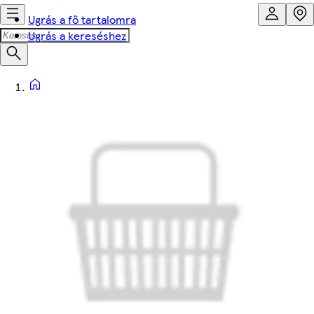
Ugrás a fő tartalomra
Ugrás a kereséshez