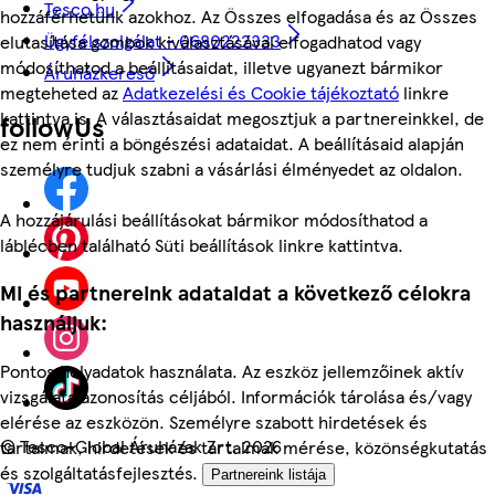
Tesco.hu
hozzáférhetünk azokhoz. Az Összes elfogadása és az Összes
Ügyfélszolgálat - 0680222333
elutasítása gombok kiválasztásával elfogadhatod vagy
módosíthatod a beállításaidat, illetve ugyanezt bármikor
Áruházkereső
megteheted az
Adatkezelési és Cookie tájékoztató
linkre
kattintva is. A választásaidat megosztjuk a partnereinkkel, de
followUs
ez nem érinti a böngészési adataidat. A beállításaid alapján
személyre tudjuk szabni a vásárlási élményedet az oldalon.
A hozzájárulási beállításokat bármikor módosíthatod a
láblécben található Süti beállítások linkre kattintva.
Mi és partnereink adataidat a következő célokra
használjuk:
Pontos helyadatok használata. Az eszköz jellemzőinek aktív
vizsgálata azonosítás céljából. Információk tárolása és/vagy
elérése az eszközön. Személyre szabott hirdetések és
©
Tesco-Global Áruházak Zrt. 2026
tartalmak, hirdetések és tartalmak mérése, közönségkutatás
és szolgáltatásfejlesztés.
Partnereink listája