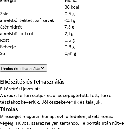
Energia
160 kJ
-
38 kcal
Zsír
0,5 g
amelyből telített zsírsavak
<0,1 g
Szénhidrát
7,3 g
amelyből cukrok
2,1 g
Rost
0,5 g
Fehérje
0,8 g
Só
0,61 g
Tárolás és felhasználás
Elkészítés és felhasználás
Elkészítési javaslat:
A szószt felforrósítjuk és a lecsepegtetett, főtt, forró
tésztához keverjük. Jól összekeverjük és tálaljuk.
Tárolás
Minőségét megőrzi (hónap, év): a fedélen jelzett hónap
végéig. Hűvös, száraz helyen tartandó. Felbontás után hűtve