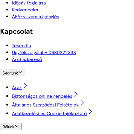
Idősáv foglalása
Kedvenceim
ÁFÁ-s számla igénylés
Kapcsolat
Tesco.hu
Ügyfélszolgálat - 0680222333
Áruházkereső
Segítünk
Árak
Biztonságos online rendelés
Általános Szerződési Feltételek
Adatkezelési és Cookie tájékoztató
Rólunk