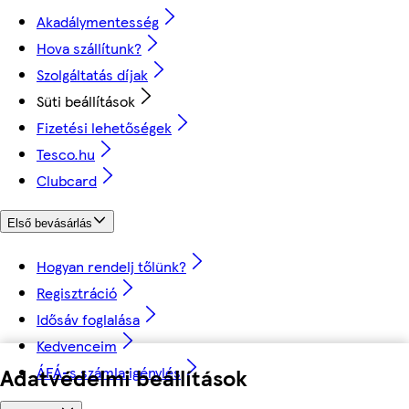
Akadálymentesség
Hova szállítunk?
Szolgáltatás díjak
Süti beállítások
Fizetési lehetőségek
Tesco.hu
Clubcard
Első bevásárlás
Hogyan rendelj tőlünk?
Regisztráció
Idősáv foglalása
Kedvenceim
ÁFÁ-s számla igénylés
Adatvédelmi beállítások