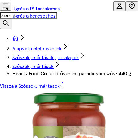
Ugrás a fő tartalomra
Ugrás a kereséshez
Alapvető élelmiszerek
Szószok, mártások, poralapok
Szószok, mártások
Hearty Food Co. zöldfűszeres paradicsomszósz 440 g
Vissza a Szószok, mártások