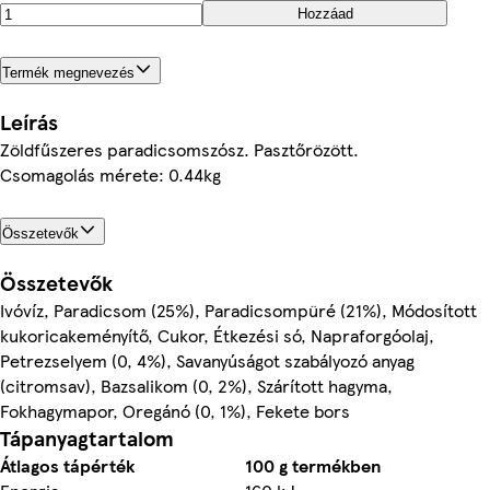
Hozzáad
Termék megnevezés
Leírás
Zöldfűszeres paradicsomszósz. Pasztőrözött.
Csomagolás mérete: 0.44kg
Összetevők
Összetevők
Ivóvíz, Paradicsom (25%), Paradicsompüré (21%), Módosított
kukoricakeményítő, Cukor, Étkezési só, Napraforgóolaj,
Petrezselyem (0, 4%), Savanyúságot szabályozó anyag
(citromsav), Bazsalikom (0, 2%), Szárított hagyma,
Fokhagymapor, Oregánó (0, 1%), Fekete bors
Tápanyagtartalom
Átlagos tápérték
100 g termékben