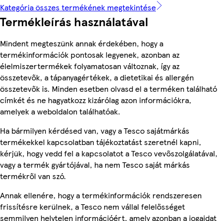
Kategória összes termékének megtekintése
Termékleírás használatával
Mindent megteszünk annak érdekében, hogy a
termékinformációk pontosak legyenek, azonban az
élelmiszertermékek folyamatosan változnak, így az
összetevők, a tápanyagértékek, a dietetikai és allergén
összetevők is. Minden esetben olvasd el a terméken található
címkét és ne hagyatkozz kizárólag azon információkra,
amelyek a weboldalon találhatóak.
Ha bármilyen kérdésed van, vagy a Tesco sajátmárkás
termékekkel kapcsolatban tájékoztatást szeretnél kapni,
kérjük, hogy vedd fel a kapcsolatot a Tesco vevőszolgálatával,
vagy a termék gyártójával, ha nem Tesco saját márkás
termékről van szó.
Annak ellenére, hogy a termékinformációk rendszeresen
frissítésre kerülnek, a Tesco nem vállal felelősséget
semmilyen helytelen információért, amely azonban a jogaidat