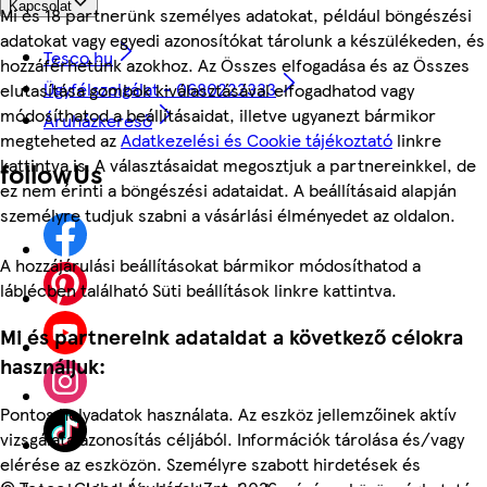
Kapcsolat
Mi és 18 partnerünk személyes adatokat, például böngészési
adatokat vagy egyedi azonosítókat tárolunk a készülékeden, és
Tesco.hu
hozzáférhetünk azokhoz. Az Összes elfogadása és az Összes
Ügyfélszolgálat - 0680222333
elutasítása gombok kiválasztásával elfogadhatod vagy
módosíthatod a beállításaidat, illetve ugyanezt bármikor
Áruházkereső
megteheted az
Adatkezelési és Cookie tájékoztató
linkre
kattintva is. A választásaidat megosztjuk a partnereinkkel, de
followUs
ez nem érinti a böngészési adataidat. A beállításaid alapján
személyre tudjuk szabni a vásárlási élményedet az oldalon.
A hozzájárulási beállításokat bármikor módosíthatod a
láblécben található Süti beállítások linkre kattintva.
Mi és partnereink adataidat a következő célokra
használjuk:
Pontos helyadatok használata. Az eszköz jellemzőinek aktív
vizsgálata azonosítás céljából. Információk tárolása és/vagy
elérése az eszközön. Személyre szabott hirdetések és