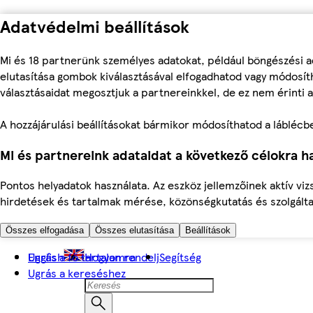
Adatvédelmi beállítások
Mi és 18 partnerünk személyes adatokat, például böngészési a
elutasítása gombok kiválasztásával elfogadhatod vagy módosíth
választásaidat megosztjuk a partnereinkkel, de ez nem érinti a
A hozzájárulási beállításokat bármikor módosíthatod a láblécben 
Mi és partnereink adataidat a következő célokra ha
Pontos helyadatok használata. Az eszköz jellemzőinek aktív viz
hirdetések és tartalmak mérése, közönségkutatás és szolgálta
Összes elfogadása
Összes elutasítása
Beállítások
Ugrás a fő tartalomra
English
Hogyan rendelj
Segítség
Ugrás a kereséshez