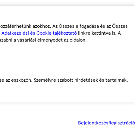
 hozzáférhetünk azokhoz. Az Összes elfogadása és az Összes
z
Adatkezelési és Cookie tájékoztató
linkre kattintva is. A
szabni a vásárlási élményedet az oldalon.
ése az eszközön. Személyre szabott hirdetések és tartalmak,
Bejelentkezés
Regisztráció