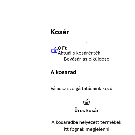
Kosár
0 Ft
Aktuális kosárérték
0 Ft
Aktuális kosárérték
Bevásárlás elküldése
A kosarad
Válassz szolgáltatásaink közül
Üres kosár
A kosaradba helyezett termékek
itt fognak megjelenni