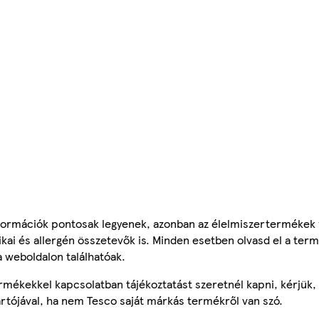
ormációk pontosak legyenek, azonban az élelmiszertermékek
tikai és allergén összetevők is. Minden esetben olvasd el a ter
a weboldalon találhatóak.
mékekkel kapcsolatban tájékoztatást szeretnél kapni, kérjük, 
ártójával, ha nem Tesco saját márkás termékről van szó.