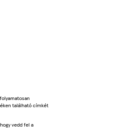
 folyamatosan
méken található címkét
hogy vedd fel a