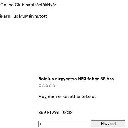
k
Online Club
Inspirációk
Nyár
ékáru
Húsáru
Mélyhűtött
Bolsius sírgyertya NR3 fehér 36 óra
Még nem érkezett értékelés
399 Ft/db
399 Ft
Hozzáad