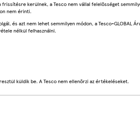
frissítésre kerülnek, a Tesco nem vállal felelősséget semmily
on nem érinti.
szolgál, és azt nem lehet semmilyen módon, a Tesco-GLOBAL Ár
étele nélkül felhasználni.
esztül küldik be. A Tesco nem ellenőrzi az értékeléseket.