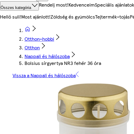
Rendelj most!
Kedvenceim
Speciális ajánlato
Összes kategória
Helló suli!
Most ajánlott!
Zöldség és gyümölcs
Tejtermék-tojás
P
Otthon-hobbi
Otthon
Nappali és hálószoba
Bolsius sírgyertya NR3 fehér 36 óra
Vissza a Nappali és hálószoba