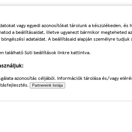
datokat vagy egyedi azonosítókat tárolunk a készülékeden, és
atod a beállításaidat, illetve ugyanezt bármikor megteheted a
 böngészési adataidat. A beállításaid alapján személyre tudjuk 
található Süti beállítások linkre kattintva.
sználjuk:
sgálata azonosítás céljából. Információk tárolása és/vagy elér
tásfejlesztés.
Partnereink listája