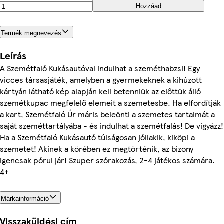
Hozzáad
Termék megnevezés
Leírás
A Szemétfaló Kukásautóval indulhat a szeméthabzsi! Egy
vicces társasjáték, amelyben a gyermekeknek a kihúzott
kártyán látható kép alapján kell betenniük az előttük álló
szemétkupac megfelelő elemeit a szemetesbe. Ha elfordítják
a kart, Szemétfaló Úr máris beleönti a szemetes tartalmát a
saját szeméttartályába - és indulhat a szemétfalás! De vigyázz!
Ha a Szemétfaló Kukásautó túlságosan jóllakik, kiköpi a
szemetet! Akinek a körében ez megtörténik, az bizony
igencsak pórul jár! Szuper szórakozás, 2-4 játékos számára.
4+
Márkainformáció
Visszaküldési cím