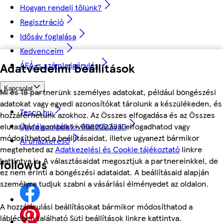
Hogyan rendelj tőlünk?
Regisztráció
Idősáv foglalása
Kedvenceim
Adatvédelmi beállítások
ÁFÁ-s számla igénylés
Kapcsolat
Mi és 18 partnerünk személyes adatokat, például böngészési
adatokat vagy egyedi azonosítókat tárolunk a készülékeden, és
Tesco.hu
hozzáférhetünk azokhoz. Az Összes elfogadása és az Összes
Ügyfélszolgálat - 0680222333
elutasítása gombok kiválasztásával elfogadhatod vagy
módosíthatod a beállításaidat, illetve ugyanezt bármikor
Áruházkereső
megteheted az
Adatkezelési és Cookie tájékoztató
linkre
kattintva is. A választásaidat megosztjuk a partnereinkkel, de
followUs
ez nem érinti a böngészési adataidat. A beállításaid alapján
személyre tudjuk szabni a vásárlási élményedet az oldalon.
A hozzájárulási beállításokat bármikor módosíthatod a
láblécben található Süti beállítások linkre kattintva.