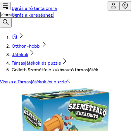
Ugrás a fő tartalomra
Ugrás a kereséshez
Otthon-hobbi
Játékok
Társasjátékok és puzzle
Goliath Szemétfaló kukásautó társasjáték
Vissza a Társasjátékok és puzzle