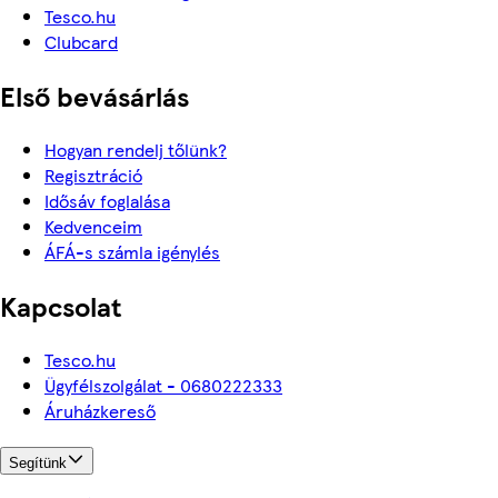
Tesco.hu
Clubcard
Első bevásárlás
Hogyan rendelj tőlünk?
Regisztráció
Idősáv foglalása
Kedvenceim
ÁFÁ-s számla igénylés
Kapcsolat
Tesco.hu
Ügyfélszolgálat - 0680222333
Áruházkereső
Segítünk