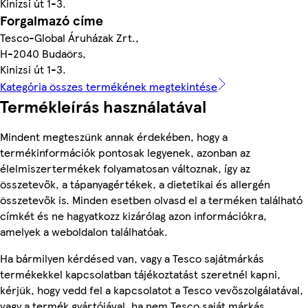
Kinizsi út 1-3.
Forgalmazó címe
Tesco-Global Áruházak Zrt.,
H-2040 Budaörs,
Kinizsi út 1-3.
Kategória összes termékének megtekintése
Termékleírás használatával
Mindent megteszünk annak érdekében, hogy a
termékinformációk pontosak legyenek, azonban az
élelmiszertermékek folyamatosan változnak, így az
összetevők, a tápanyagértékek, a dietetikai és allergén
összetevők is. Minden esetben olvasd el a terméken található
címkét és ne hagyatkozz kizárólag azon információkra,
amelyek a weboldalon találhatóak.
Ha bármilyen kérdésed van, vagy a Tesco sajátmárkás
termékekkel kapcsolatban tájékoztatást szeretnél kapni,
kérjük, hogy vedd fel a kapcsolatot a Tesco vevőszolgálatával,
vagy a termék gyártójával, ha nem Tesco saját márkás