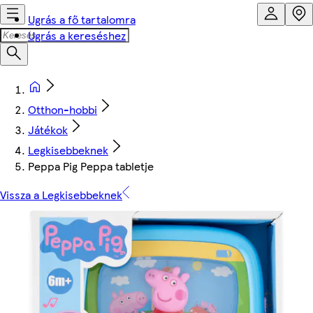
Ugrás a fő tartalomra
Ugrás a kereséshez
Otthon-hobbi
Játékok
Legkisebbeknek
Peppa Pig Peppa tabletje
Vissza a Legkisebbeknek