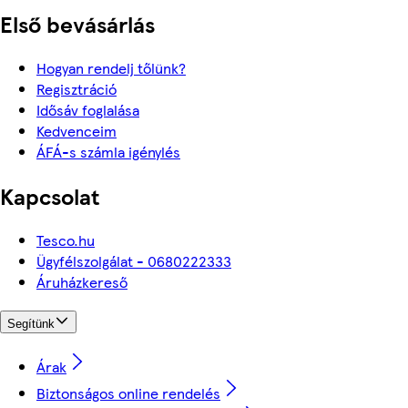
Első bevásárlás
Hogyan rendelj tőlünk?
Regisztráció
Idősáv foglalása
Kedvenceim
ÁFÁ-s számla igénylés
Kapcsolat
Tesco.hu
Ügyfélszolgálat - 0680222333
Áruházkereső
Segítünk
Árak
Biztonságos online rendelés