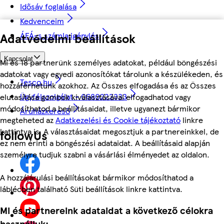
Idősáv foglalása
Kedvenceim
Adatvédelmi beállítások
ÁFÁ-s számla igénylés
Kapcsolat
Mi és 18 partnerünk személyes adatokat, például böngészési
adatokat vagy egyedi azonosítókat tárolunk a készülékeden, és
Tesco.hu
hozzáférhetünk azokhoz. Az Összes elfogadása és az Összes
Ügyfélszolgálat - 0680222333
elutasítása gombok kiválasztásával elfogadhatod vagy
módosíthatod a beállításaidat, illetve ugyanezt bármikor
Áruházkereső
megteheted az
Adatkezelési és Cookie tájékoztató
linkre
kattintva is. A választásaidat megosztjuk a partnereinkkel, de
followUs
ez nem érinti a böngészési adataidat. A beállításaid alapján
személyre tudjuk szabni a vásárlási élményedet az oldalon.
A hozzájárulási beállításokat bármikor módosíthatod a
láblécben található Süti beállítások linkre kattintva.
Mi és partnereink adataidat a következő célokra
használjuk: