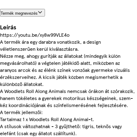
Termék megnevezés
Leírás
https://youtu.be/xy8w99VLE4o
A termék ára egy darabra vonatkozik, a design
véletlenszerűen kerül kiválasztásra.
Nézze meg, ahogy gurítják az állatokat (mindegyik külön
megvásárolható) a végtelen játékidő alatt, miközben az
aranyos arcok és az élénk színek vonzóak gyermeke vizuális
érzékszerveihez. A kicsik játék közben megismerhetik a
különböző állatokat.
A Woodlets Roll Along Animals nemcsak órákon át szórakozik,
hanem tökéletes a gyerekek motorikus készségeinek, szem-
kéz koordinációjának és színfelismerésének fejlesztésére.
A termék jellemzői:
Tartalmaz 1 x Woodlets Roll Along Animal-t.
A stílusok változhatnak - 3 gyűjthető: tigris, teknős vagy
elefánt (csak egy állatot szállítunk).