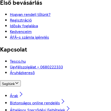
Első bevásárlás
Hogyan rendelj tőlünk?
Regisztráció
Idősáv foglalása
Kedvenceim
ÁFÁ-s számla igénylés
Kapcsolat
Tesco.hu
Ügyfélszolgálat - 0680222333
Áruházkereső
Segítünk
Árak
Biztonságos online rendelés
Általános Szerződési Feltételek