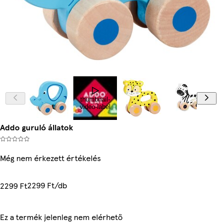
thumbnail-
video-label
Addo guruló állatok
Még nem érkezett értékelés
2299 Ft/db
2299 Ft
Ez a termék jelenleg nem elérhető