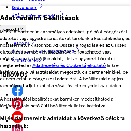
Kedvenceim
Adatvédelmi beállítások
ÁFÁ-s számla igénylés
Kapcsolat
Mi és 18 partnerünk személyes adatokat, például böngészési
adatokat vagy egyedi azonosítókat tárolunk a készülékeden, és
Tesco.hu
hozzáférhetünk azokhoz. Az Összes elfogadása és az Összes
Ügyfélszolgálat - 0680222333
elutasítása gombok kiválasztásával elfogadhatod vagy
módosíthatod a beállításaidat, illetve ugyanezt bármikor
Áruházkereső
megteheted az
Adatkezelési és Cookie tájékoztató
linkre
kattintva is. A választásaidat megosztjuk a partnereinkkel, de
followUs
ez nem érinti a böngészési adataidat. A beállításaid alapján
személyre tudjuk szabni a vásárlási élményedet az oldalon.
A hozzájárulási beállításokat bármikor módosíthatod a
láblécben található Süti beállítások linkre kattintva.
Mi és partnereink adataidat a következő célokra
használjuk: