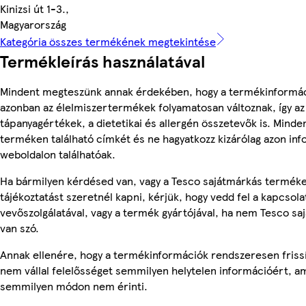
Kinizsi út 1-3.,
Magyarország
Kategória összes termékének megtekintése
Termékleírás használatával
Mindent megteszünk annak érdekében, hogy a termékinformác
azonban az élelmiszertermékek folyamatosan változnak, így az
tápanyagértékek, a dietetikai és allergén összetevők is. Minde
terméken található címkét és ne hagyatkozz kizárólag azon in
weboldalon találhatóak.
Ha bármilyen kérdésed van, vagy a Tesco sajátmárkás termék
tájékoztatást szeretnél kapni, kérjük, hogy vedd fel a kapcsola
vevőszolgálatával, vagy a termék gyártójával, ha nem Tesco s
van szó.
Annak ellenére, hogy a termékinformációk rendszeresen frissí
nem vállal felelősséget semmilyen helytelen információért, am
semmilyen módon nem érinti.