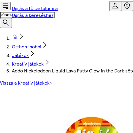
Ugrás a fő tartalomra
Ugrás a kereséshez
Otthon-hobbi
Játékok
Kreatív játékok
Addo Nickelodeon Liquid Lava Putty Glow in the Dark söté
Vissza a Kreatív játékok