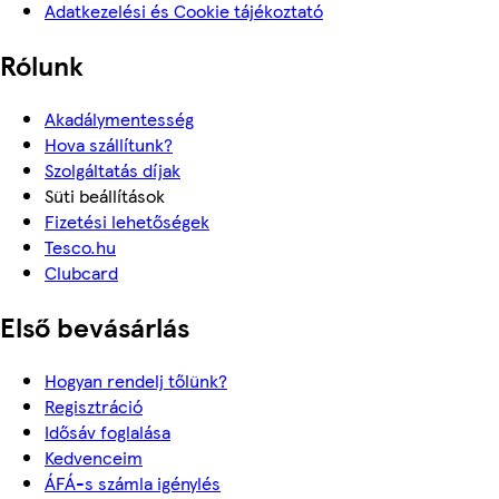
Adatkezelési és Cookie tájékoztató
Rólunk
Akadálymentesség
Hova szállítunk?
Szolgáltatás díjak
Süti beállítások
Fizetési lehetőségek
Tesco.hu
Clubcard
Első bevásárlás
Hogyan rendelj tőlünk?
Regisztráció
Idősáv foglalása
Kedvenceim
ÁFÁ-s számla igénylés