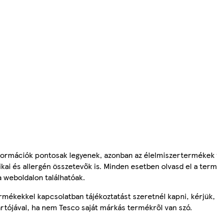
ormációk pontosak legyenek, azonban az élelmiszertermékek
tikai és allergén összetevők is. Minden esetben olvasd el a ter
a weboldalon találhatóak.
mékekkel kapcsolatban tájékoztatást szeretnél kapni, kérjük, 
ártójával, ha nem Tesco saját márkás termékről van szó.