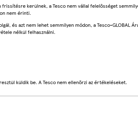
frissítésre kerülnek, a Tesco nem vállal felelősséget semmily
on nem érinti.
szolgál, és azt nem lehet semmilyen módon, a Tesco-GLOBAL Ár
étele nélkül felhasználni.
esztül küldik be. A Tesco nem ellenőrzi az értékeléseket.