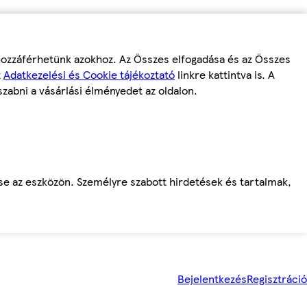
 hozzáférhetünk azokhoz. Az Összes elfogadása és az Összes
z
Adatkezelési és Cookie tájékoztató
linkre kattintva is. A
szabni a vásárlási élményedet az oldalon.
ése az eszközön. Személyre szabott hirdetések és tartalmak,
Bejelentkezés
Regisztráció