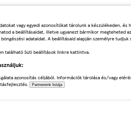
datokat vagy egyedi azonosítókat tárolunk a készülékeden, és
atod a beállításaidat, illetve ugyanezt bármikor megteheted a
 böngészési adataidat. A beállításaid alapján személyre tudjuk 
található Süti beállítások linkre kattintva.
sználjuk:
sgálata azonosítás céljából. Információk tárolása és/vagy elér
tásfejlesztés.
Partnereink listája