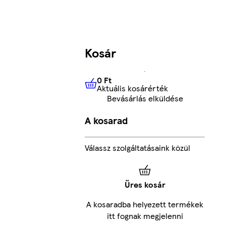
Kosár
0 Ft
Aktuális kosárérték
0 Ft
Aktuális kosárérték
Bevásárlás elküldése
A kosarad
Válassz szolgáltatásaink közül
Üres kosár
A kosaradba helyezett termékek
itt fognak megjelenni