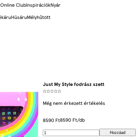
k
Online Club
Inspirációk
Nyár
ékáru
Húsáru
Mélyhűtött
Just My Style fodrász szett
Még nem érkezett értékelés
8590 Ft/db
8590 Ft
Hozzáad