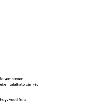
 folyamatosan
méken található címkét
hogy vedd fel a