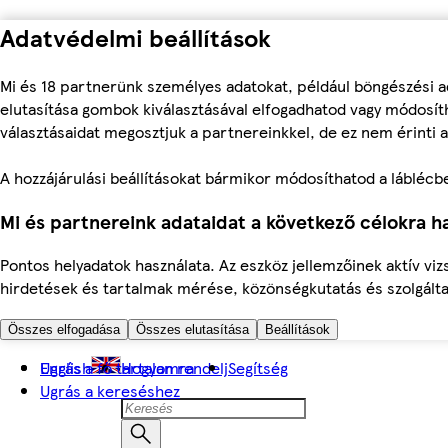
Adatvédelmi beállítások
Mi és 18 partnerünk személyes adatokat, például böngészési a
elutasítása gombok kiválasztásával elfogadhatod vagy módosíth
választásaidat megosztjuk a partnereinkkel, de ez nem érinti a
A hozzájárulási beállításokat bármikor módosíthatod a láblécben 
Mi és partnereink adataidat a következő célokra ha
Pontos helyadatok használata. Az eszköz jellemzőinek aktív viz
hirdetések és tartalmak mérése, közönségkutatás és szolgálta
Összes elfogadása
Összes elutasítása
Beállítások
Ugrás a fő tartalomra
English
Hogyan rendelj
Segítség
Ugrás a kereséshez