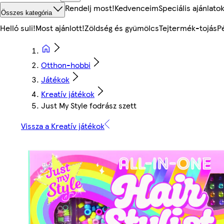
Rendelj most!
Kedvenceim
Speciális ajánlato
Összes kategória
Helló suli!
Most ajánlott!
Zöldség és gyümölcs
Tejtermék-tojás
P
Otthon-hobbi
Játékok
Kreatív játékok
Just My Style fodrász szett
Vissza a Kreatív játékok