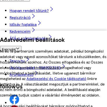
Hogyan rendelj tőlünk?
Regisztráció
Idősáv foglalása
Kedvenceim
Adatvédelmi beállítások
ÁFÁ-s számla igénylés
Kapcsolat
Mi és 18 partnerünk személyes adatokat, például böngészési
adatokat vagy egyedi azonosítókat tárolunk a készülékeden, és
Tesco.hu
hozzáférhetünk azokhoz. Az Összes elfogadása és az Összes
elutasítása gombok kiválasztásával elfogadhatod vagy
Ügyfélszolgálat - 0680222333
módosíthatod a beállításaidat, illetve ugyanezt bármikor
Áruházkereső
megteheted az
Adatkezelési és Cookie tájékoztató
linkre
kattintva is. A választásaidat megosztjuk a partnereinkkel, de
followUs
ez nem érinti a böngészési adataidat. A beállításaid alapján
személyre tudjuk szabni a vásárlási élményedet az oldalon.
A hozzájárulási beállításokat bármikor módosíthatod a