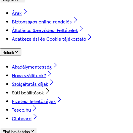
Árak
Biztonságos online rendelés
Általános Szerződési Feltételek
Adatkezelési és Cookie tájékoztató
Rólunk
Akadálymentesség
Hova szállítunk?
Szolgáltatás díjak
Süti beállítások
Fizetési lehetőségek
Tesco.hu
Clubcard
Első bevásárlás