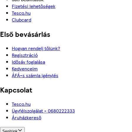
Fizetési lehetőségek
Tesco.hu
Clubcard
Első bevásárlás
Hogyan rendelj tőlünk?
Regisztráció
Idősáv foglalása
Kedvenceim
ÁFÁ-s számla igénylés
Kapcsolat
Tesco.hu
Ügyfélszolgálat - 0680222333
Áruházkereső
Segítünk