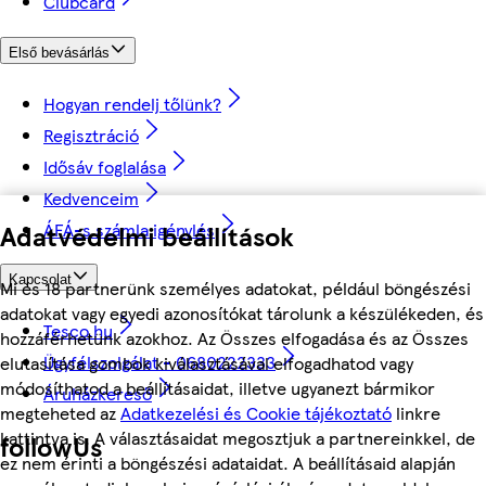
Clubcard
Első bevásárlás
Hogyan rendelj tőlünk?
Regisztráció
Idősáv foglalása
Kedvenceim
ÁFÁ-s számla igénylés
Adatvédelmi beállítások
Kapcsolat
Mi és 18 partnerünk személyes adatokat, például böngészési
adatokat vagy egyedi azonosítókat tárolunk a készülékeden, és
Tesco.hu
hozzáférhetünk azokhoz. Az Összes elfogadása és az Összes
Ügyfélszolgálat - 0680222333
elutasítása gombok kiválasztásával elfogadhatod vagy
módosíthatod a beállításaidat, illetve ugyanezt bármikor
Áruházkereső
megteheted az
Adatkezelési és Cookie tájékoztató
linkre
kattintva is. A választásaidat megosztjuk a partnereinkkel, de
followUs
ez nem érinti a böngészési adataidat. A beállításaid alapján