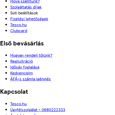
Hova szállítunk?
Szolgáltatás díjak
Süti beállítások
Fizetési lehetőségek
Tesco.hu
Clubcard
Első bevásárlás
Hogyan rendelj tőlünk?
Regisztráció
Idősáv foglalása
Kedvenceim
ÁFÁ-s számla igénylés
Kapcsolat
Tesco.hu
Ügyfélszolgálat - 0680222333