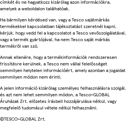
címkét és ne hagyatkozz kizárólag azon információkra,
amelyek a weboldalon találhatóak.
Ha bármilyen kérdésed van, vagy a Tesco sajátmárkás
termékekkel kapcsolatban tájékoztatást szeretnél kapni,
kérjük, hogy vedd fel a kapcsolatot a Tesco vevőszolgálatával,
vagy a termék gyártójával, ha nem Tesco saját márkás
termékről van szó.
Annak ellenére, hogy a termékinformációk rendszeresen
frissítésre kerülnek, a Tesco nem vállal felelősséget
semmilyen helytelen információért, amely azonban a jogaidat
semmilyen módon nem érinti.
A jelen információ kizárólag személyes felhasználásra szolgál,
és azt nem lehet semmilyen módon, a Tesco-GLOBAL
Áruházak Zrt. előzetes írásbeli hozzájárulása nélkül, vagy
megfelelő tudomásul vétele nélkül felhasználni.
©TESCO-GLOBAL Zrt.