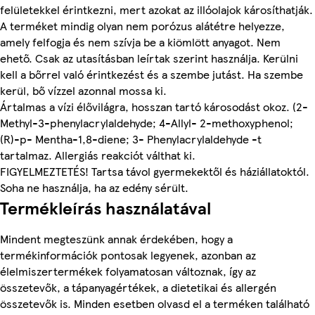
felületekkel érintkezni, mert azokat az illóolajok károsíthatják.
A terméket mindig olyan nem porózus alátétre helyezze,
amely felfogja és nem szívja be a kiömlött anyagot. Nem
ehető. Csak az utasításban leírtak szerint használja. Kerülni
kell a bőrrel való érintkezést és a szembe jutást. Ha szembe
kerül, bő vízzel azonnal mossa ki.
Ártalmas a vízi élővilágra, hosszan tartó károsodást okoz. (2-
Methyl-3-phenylacrylaldehyde; 4-Allyl- 2-methoxyphenol;
(R)-p- Mentha-1,8-diene; 3- Phenylacrylaldehyde -t
tartalmaz. Allergiás reakciót válthat ki.
FIGYELMEZTETÉS! Tartsa távol gyermekektől és háziállatoktól.
Soha ne használja, ha az edény sérült.
Termékleírás használatával
Mindent megteszünk annak érdekében, hogy a
termékinformációk pontosak legyenek, azonban az
élelmiszertermékek folyamatosan változnak, így az
összetevők, a tápanyagértékek, a dietetikai és allergén
összetevők is. Minden esetben olvasd el a terméken található