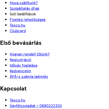
Hova szállítunk?
Szolgáltatás díjak
Süti beállítások
Fizetési lehetőségek
Tesco.hu
Clubcard
Első bevásárlás
Hogyan rendelj tőlünk?
Regisztráció
Idősáv foglalása
Kedvenceim
ÁFÁ-s számla igénylés
Kapcsolat
Tesco.hu
Ügyfélszolgálat - 0680222333