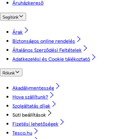
Áruházkereső
Segítünk
Árak
Biztonságos online rendelés
Általános Szerződési Feltételek
Adatkezelési és Cookie tájékoztató
Rólunk
Akadálymentesség
Hova szállítunk?
Szolgáltatás díjak
Süti beállítások
Fizetési lehetőségek
Tesco.hu