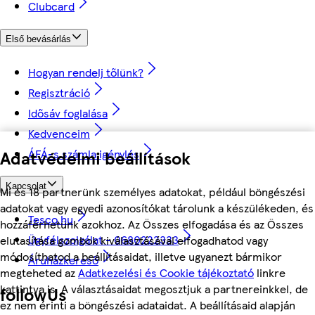
Clubcard
Első bevásárlás
Hogyan rendelj tőlünk?
Regisztráció
Idősáv foglalása
Kedvenceim
ÁFÁ-s számla igénylés
Adatvédelmi beállítások
Kapcsolat
Mi és 18 partnerünk személyes adatokat, például böngészési
adatokat vagy egyedi azonosítókat tárolunk a készülékeden, és
Tesco.hu
hozzáférhetünk azokhoz. Az Összes elfogadása és az Összes
Ügyfélszolgálat - 0680222333
elutasítása gombok kiválasztásával elfogadhatod vagy
módosíthatod a beállításaidat, illetve ugyanezt bármikor
Áruházkereső
megteheted az
Adatkezelési és Cookie tájékoztató
linkre
kattintva is. A választásaidat megosztjuk a partnereinkkel, de
followUs
ez nem érinti a böngészési adataidat. A beállításaid alapján