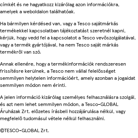
címkét és ne hagyatkozz kizárólag azon információkra,
amelyek a weboldalon találhatóak.
Ha bármilyen kérdésed van, vagy a Tesco sajátmárkás
termékekkel kapcsolatban tájékoztatást szeretnél kapni,
kérjük, hogy vedd fel a kapcsolatot a Tesco vevőszolgálatával,
vagy a termék gyártójával, ha nem Tesco saját márkás
termékről van szó.
Annak ellenére, hogy a termékinformációk rendszeresen
frissítésre kerülnek, a Tesco nem vállal felelősséget
semmilyen helytelen információért, amely azonban a jogaidat
semmilyen módon nem érinti.
A jelen információ kizárólag személyes felhasználásra szolgál,
és azt nem lehet semmilyen módon, a Tesco-GLOBAL
Áruházak Zrt. előzetes írásbeli hozzájárulása nélkül, vagy
megfelelő tudomásul vétele nélkül felhasználni.
©TESCO-GLOBAL Zrt.