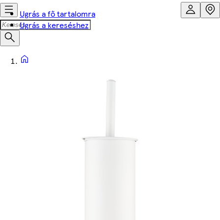
Ugrás a fő tartalomra
Ugrás a kereséshez