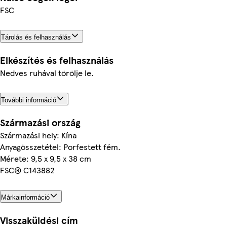
FSC
Tárolás és felhasználás
Elkészítés és felhasználás
Nedves ruhával törölje le.
További információ
Származási ország
Származási hely: Kína
Anyagösszetétel: Porfestett fém.
Mérete: 9,5 x 9,5 x 38 cm
FSC® C143882
Márkainformáció
Visszaküldési cím