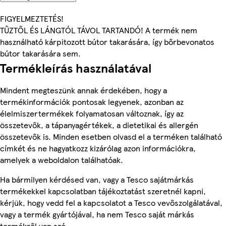
FIGYELMEZTETÉS!
TŰZTŐL ÉS LÁNGTÓL TÁVOL TARTANDÓ! A termék nem
használható kárpitozott bútor takarására, így bőrbevonatos
bútor takarására sem.
Termékleírás használatával
Mindent megteszünk annak érdekében, hogy a
termékinformációk pontosak legyenek, azonban az
élelmiszertermékek folyamatosan változnak, így az
összetevők, a tápanyagértékek, a dietetikai és allergén
összetevők is. Minden esetben olvasd el a terméken található
címkét és ne hagyatkozz kizárólag azon információkra,
amelyek a weboldalon találhatóak.
Ha bármilyen kérdésed van, vagy a Tesco sajátmárkás
termékekkel kapcsolatban tájékoztatást szeretnél kapni,
kérjük, hogy vedd fel a kapcsolatot a Tesco vevőszolgálatával,
vagy a termék gyártójával, ha nem Tesco saját márkás
termékről van szó.