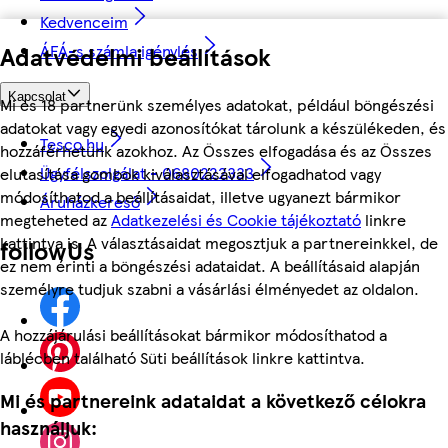
Kedvenceim
ÁFÁ-s számla igénylés
Adatvédelmi beállítások
Kapcsolat
Mi és 18 partnerünk személyes adatokat, például böngészési
adatokat vagy egyedi azonosítókat tárolunk a készülékeden, és
Tesco.hu
hozzáférhetünk azokhoz. Az Összes elfogadása és az Összes
Ügyfélszolgálat - 0680222333
elutasítása gombok kiválasztásával elfogadhatod vagy
módosíthatod a beállításaidat, illetve ugyanezt bármikor
Áruházkereső
megteheted az
Adatkezelési és Cookie tájékoztató
linkre
kattintva is. A választásaidat megosztjuk a partnereinkkel, de
followUs
ez nem érinti a böngészési adataidat. A beállításaid alapján
személyre tudjuk szabni a vásárlási élményedet az oldalon.
A hozzájárulási beállításokat bármikor módosíthatod a
láblécben található Süti beállítások linkre kattintva.
Mi és partnereink adataidat a következő célokra
használjuk: