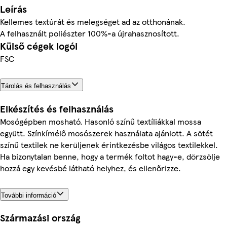
Leírás
Kellemes textúrát és melegséget ad az otthonának.
A felhasznált poliészter 100%-a újrahasznosított.
Külső cégek logói
FSC
Tárolás és felhasználás
Elkészítés és felhasználás
Mosógépben mosható. Hasonló színű textíliákkal mossa
együtt. Színkímélő mosószerek használata ajánlott. A sötét
színű textilek ne kerüljenek érintkezésbe világos textilekkel.
Ha bizonytalan benne, hogy a termék foltot hagy-e, dörzsölje
hozzá egy kevésbé látható helyhez, és ellenőrizze.
További információ
Származási ország