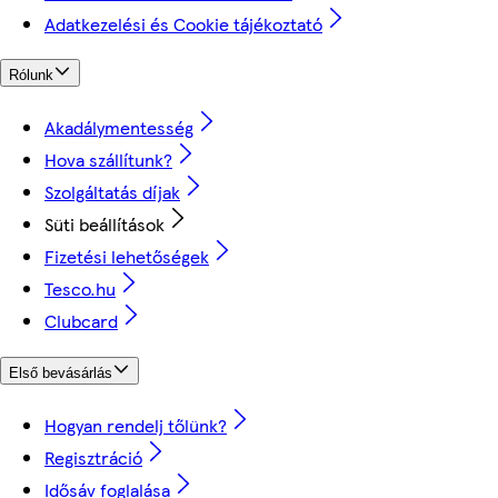
Adatkezelési és Cookie tájékoztató
Rólunk
Akadálymentesség
Hova szállítunk?
Szolgáltatás díjak
Süti beállítások
Fizetési lehetőségek
Tesco.hu
Clubcard
Első bevásárlás
Hogyan rendelj tőlünk?
Regisztráció
Idősáv foglalása