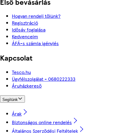
Első bevásárlás
Hogyan rendelj tőlünk?
Regisztráció
Idősáv foglalása
Kedvenceim
ÁFÁ-s számla igénylés
Kapcsolat
Tesco.hu
Ügyfélszolgálat - 0680222333
Áruházkereső
Segítünk
Árak
Biztonságos online rendelés
Általános Szerződési Feltételek