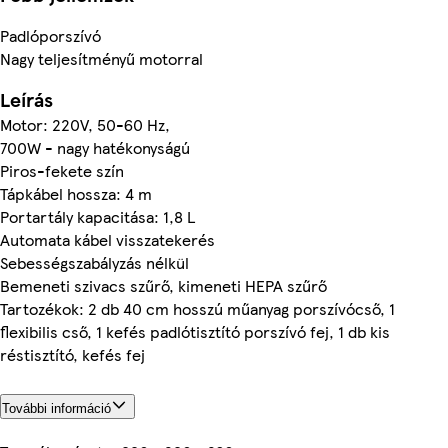
Padlóporszívó
Nagy teljesítményű motorral
Leírás
Motor: 220V, 50-60 Hz,
700W - nagy hatékonyságú
Piros-fekete szín
Tápkábel hossza: 4 m
Portartály kapacitása: 1,8 L
Automata kábel visszatekerés
Sebességszabályzás nélkül
Bemeneti szivacs szűrő, kimeneti HEPA szűrő
Tartozékok: 2 db 40 cm hosszú műanyag porszívócső, 1
flexibilis cső, 1 kefés padlótisztító porszívó fej, 1 db kis
réstisztító, kefés fej
További információ