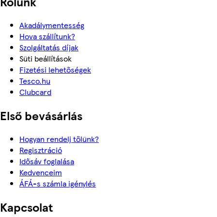
Rólunk
Akadálymentesség
Hova szállítunk?
Szolgáltatás díjak
Süti beállítások
Fizetési lehetőségek
Tesco.hu
Clubcard
Első bevásárlás
Hogyan rendelj tőlünk?
Regisztráció
Idősáv foglalása
Kedvenceim
ÁFÁ-s számla igénylés
Kapcsolat