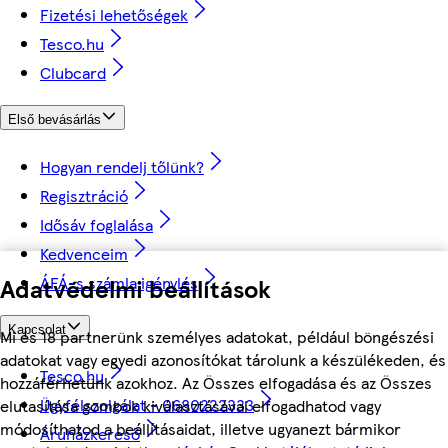
Fizetési lehetőségek
Tesco.hu
Clubcard
Első bevásárlás
Hogyan rendelj tőlünk?
Regisztráció
Idősáv foglalása
Kedvenceim
Adatvédelmi beállítások
ÁFÁ-s számla igénylés
Kapcsolat
Mi és 18 partnerünk személyes adatokat, például böngészési
adatokat vagy egyedi azonosítókat tárolunk a készülékeden, és
Tesco.hu
hozzáférhetünk azokhoz. Az Összes elfogadása és az Összes
Ügyfélszolgálat - 0680222333
elutasítása gombok kiválasztásával elfogadhatod vagy
módosíthatod a beállításaidat, illetve ugyanezt bármikor
Áruházkereső