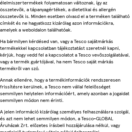
élelmiszertermékek folyamatosan változnak, így az
összetevők, a tápanyagértékek, a dietetikai és allergén
összetevők is. Minden esetben olvasd el a terméken található
címkét és ne hagyatkozz kizárólag azon információkra,
amelyek a weboldalon találhatóak.
Ha bármilyen kérdésed van, vagy a Tesco sajátmárkás
termékekkel kapcsolatban tájékoztatást szeretnél kapni,
kérjük, hogy vedd fel a kapcsolatot a Tesco vevőszolgálatával,
vagy a termék gyártójával, ha nem Tesco saját márkás
termékről van szó.
Annak ellenére, hogy a termékinformációk rendszeresen
frissítésre kerülnek, a Tesco nem vállal felelősséget
semmilyen helytelen információért, amely azonban a jogaidat
semmilyen módon nem érinti.
A jelen információ kizárólag személyes felhasználásra szolgál,
és azt nem lehet semmilyen módon, a Tesco-GLOBAL
Áruházak Zrt. előzetes írásbeli hozzájárulása nélkül, vagy
megfelelő tudomásul vétele nélkül felhasználni.