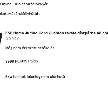
k
Online Club
Inspirációk
Nyár
ékáru
Húsáru
Mélyhűtött
F&F Home Jumbo Cord Cushion fekete díszpárna 48 cm
Még nem érkezett értékelés
3999 Ft/db
3999 Ft
Ez a termék jelenleg nem elérhető