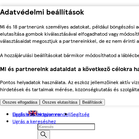
Adatvédelmi beállítások
Mi és 18 partnerünk személyes adatokat, például böngészési a
elutasítása gombok kiválasztásával elfogadhatod vagy módosíth
választásaidat megosztjuk a partnereinkkel, de ez nem érinti a
A hozzájárulási beállításokat bármikor módosíthatod a láblécben 
Mi és partnereink adataidat a következő célokra ha
Pontos helyadatok használata. Az eszköz jellemzőinek aktív viz
hirdetések és tartalmak mérése, közönségkutatás és szolgálta
Összes elfogadása
Összes elutasítása
Beállítások
Ugrás a fő tartalomra
English
Hogyan rendelj
Segítség
Ugrás a kereséshez