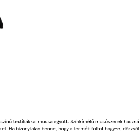
 színű textíliákkal mossa együtt. Színkímélő mosószerek használ
kkel. Ha bizonytalan benne, hogy a termék foltot hagy-e, dörzs