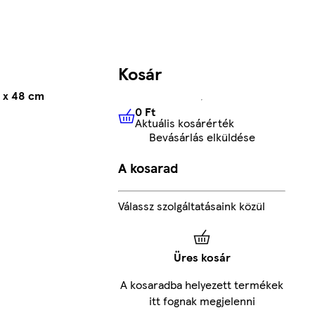
Kosár
 x 48 cm
0 Ft
Aktuális kosárérték
0 Ft
Aktuális kosárérték
Bevásárlás elküldése
A kosarad
Válassz szolgáltatásaink közül
Üres kosár
A kosaradba helyezett termékek
itt fognak megjelenni