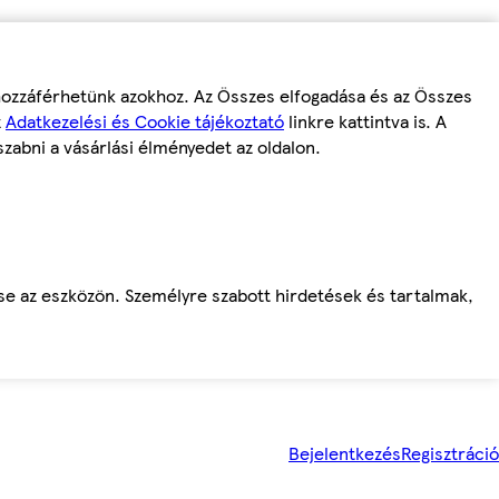
 hozzáférhetünk azokhoz. Az Összes elfogadása és az Összes
z
Adatkezelési és Cookie tájékoztató
linkre kattintva is. A
szabni a vásárlási élményedet az oldalon.
ése az eszközön. Személyre szabott hirdetések és tartalmak,
Bejelentkezés
Regisztráció