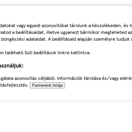
datokat vagy egyedi azonosítókat tárolunk a készülékeden, és
atod a beállításaidat, illetve ugyanezt bármikor megteheted a
 böngészési adataidat. A beállításaid alapján személyre tudjuk 
található Süti beállítások linkre kattintva.
sználjuk:
sgálata azonosítás céljából. Információk tárolása és/vagy elér
tásfejlesztés.
Partnereink listája