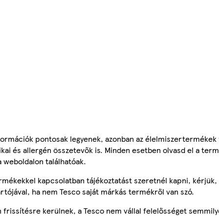
ormációk pontosak legyenek, azonban az élelmiszertermékek
tikai és allergén összetevők is. Minden esetben olvasd el a ter
a weboldalon találhatóak.
mékekkel kapcsolatban tájékoztatást szeretnél kapni, kérjük, 
ártójával, ha nem Tesco saját márkás termékről van szó.
frissítésre kerülnek, a Tesco nem vállal felelősséget semmily