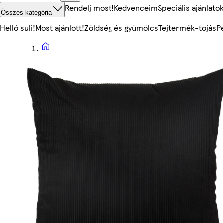
Rendelj most!
Kedvenceim
Speciális ajánlato
Összes kategória
Helló suli!
Most ajánlott!
Zöldség és gyümölcs
Tejtermék-tojás
P