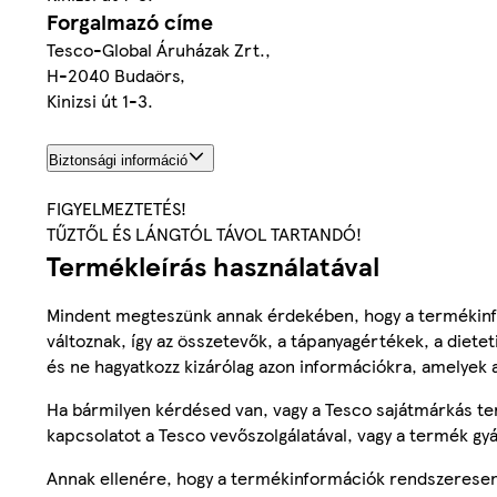
Forgalmazó címe
Tesco-Global Áruházak Zrt.,
H-2040 Budaörs,
Kinizsi út 1-3.
Biztonsági információ
FIGYELMEZTETÉS!
TŰZTŐL ÉS LÁNGTÓL TÁVOL TARTANDÓ!
Termékleírás használatával
Mindent megteszünk annak érdekében, hogy a termékinf
változnak, így az összetevők, a tápanyagértékek, a diete
és ne hagyatkozz kizárólag azon információkra, amelyek 
Ha bármilyen kérdésed van, vagy a Tesco sajátmárkás ter
kapcsolatot a Tesco vevőszolgálatával, vagy a termék gy
Annak ellenére, hogy a termékinformációk rendszeresen 