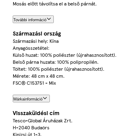
Mosás előtt távolítsa el a belső párnát.
További információ
Származási ország
Származási hely: Kína
Anyagösszetétel:
Külső huzat: 100% poliészter (újrahasznosított).
Belső párna huzata: 100% polipropilén.
Töltet: 100% poliészter (újrahasznosított).
Mérete: 48 cm x 48 cm.
FSC® C153751 - Mix
Márkainformáció
Visszaküldési cím
Tesco-Global Áruházak Zrt.
H-2040 Budaörs
Kinizsi út 1-3.