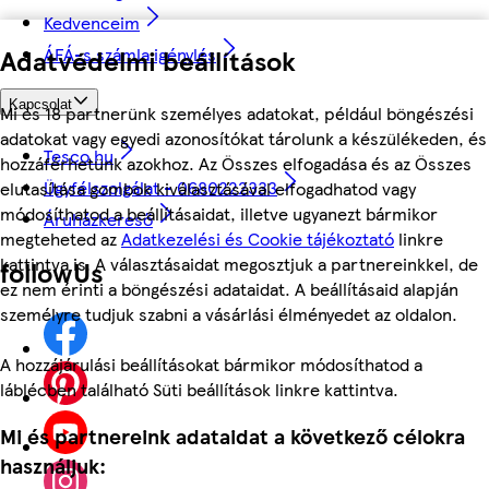
Kedvenceim
ÁFÁ-s számla igénylés
Adatvédelmi beállítások
Kapcsolat
Mi és 18 partnerünk személyes adatokat, például böngészési
adatokat vagy egyedi azonosítókat tárolunk a készülékeden, és
Tesco.hu
hozzáférhetünk azokhoz. Az Összes elfogadása és az Összes
Ügyfélszolgálat - 0680222333
elutasítása gombok kiválasztásával elfogadhatod vagy
módosíthatod a beállításaidat, illetve ugyanezt bármikor
Áruházkereső
megteheted az
Adatkezelési és Cookie tájékoztató
linkre
kattintva is. A választásaidat megosztjuk a partnereinkkel, de
followUs
ez nem érinti a böngészési adataidat. A beállításaid alapján
személyre tudjuk szabni a vásárlási élményedet az oldalon.
A hozzájárulási beállításokat bármikor módosíthatod a
láblécben található Süti beállítások linkre kattintva.
Mi és partnereink adataidat a következő célokra
használjuk: