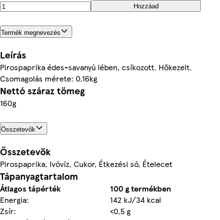
Hozzáad
Termék megnevezés
Leírás
Pirospaprika édes-savanyú lében, csíkozott. Hőkezelt.
Csomagolás mérete: 0.16kg
Nettó száraz tömeg
160g
Összetevők
Összetevők
Pirospaprika, Ivóvíz, Cukor, Étkezési só, Ételecet
Tápanyagtartalom
Átlagos tápérték
100 g termékben
Energia:
142 kJ/34 kcal
Zsír:
<0,5 g