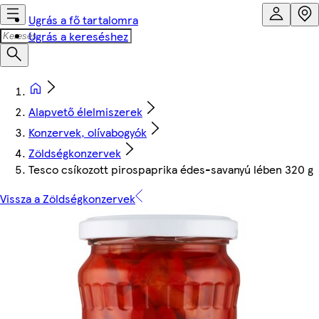
Ugrás a fő tartalomra
Ugrás a kereséshez
Alapvető élelmiszerek
Konzervek, olívabogyók
Zöldségkonzervek
Tesco csíkozott pirospaprika édes-savanyú lében 320 g
Vissza a Zöldségkonzervek