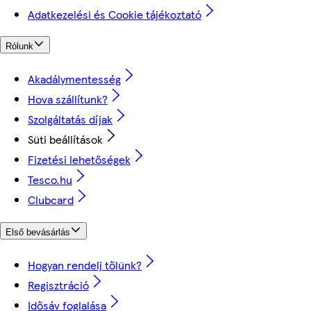
Adatkezelési és Cookie tájékoztató
Rólunk
Akadálymentesség
Hova szállítunk?
Szolgáltatás díjak
Süti beállítások
Fizetési lehetőségek
Tesco.hu
Clubcard
Első bevásárlás
Hogyan rendelj tőlünk?
Regisztráció
Idősáv foglalása