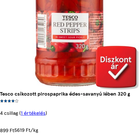
Tesco csíkozott pirospaprika édes-savanyú lében 320 g
4 csillag
(
1 értékelés
)
5619 Ft/kg
899 Ft