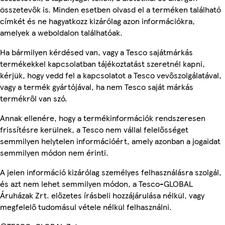
összetevők is. Minden esetben olvasd el a terméken található
címkét és ne hagyatkozz kizárólag azon információkra,
amelyek a weboldalon találhatóak.
Ha bármilyen kérdésed van, vagy a Tesco sajátmárkás
termékekkel kapcsolatban tájékoztatást szeretnél kapni,
kérjük, hogy vedd fel a kapcsolatot a Tesco vevőszolgálatával,
vagy a termék gyártójával, ha nem Tesco saját márkás
termékről van szó.
Annak ellenére, hogy a termékinformációk rendszeresen
frissítésre kerülnek, a Tesco nem vállal felelősséget
semmilyen helytelen információért, amely azonban a jogaidat
semmilyen módon nem érinti.
A jelen információ kizárólag személyes felhasználásra szolgál,
és azt nem lehet semmilyen módon, a Tesco-GLOBAL
Áruházak Zrt. előzetes írásbeli hozzájárulása nélkül, vagy
megfelelő tudomásul vétele nélkül felhasználni.