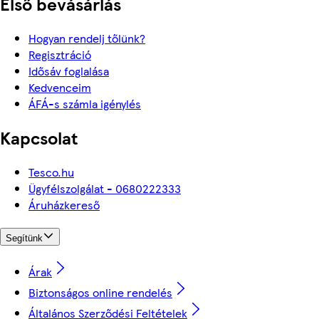
Első bevásárlás
Hogyan rendelj tőlünk?
Regisztráció
Idősáv foglalása
Kedvenceim
ÁFÁ-s számla igénylés
Kapcsolat
Tesco.hu
Ügyfélszolgálat - 0680222333
Áruházkereső
Segítünk
Árak
Biztonságos online rendelés
Általános Szerződési Feltételek