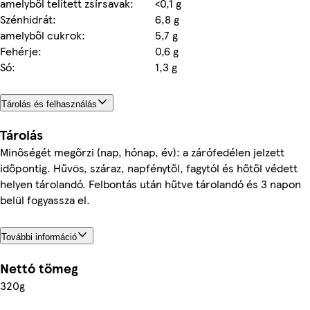
amelyből telített zsírsavak:
<0,1 g
Szénhidrát:
6,8 g
amelyből cukrok:
5,7 g
Fehérje:
0,6 g
Só:
1,3 g
Tárolás és felhasználás
Tárolás
Minőségét megőrzi (nap, hónap, év): a zárófedélen jelzett
időpontig. Hűvös, száraz, napfénytől, fagytól és hőtől védett
helyen tárolandó. Felbontás után hűtve tárolandó és 3 napon
belül fogyassza el.
További információ
Nettó tömeg
320g