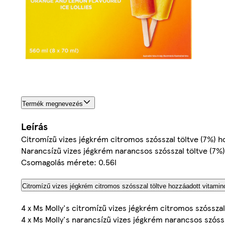
Termék megnevezés
Leírás
Citromízű vizes jégkrém citromos szósszal töltve (7%) h
Narancsízű vizes jégkrém narancsos szósszal töltve (7%)
Csomagolás mérete: 0.56l
Citromízű vizes jégkrém citromos szósszal töltve hozzáadott vitamin
4 x Ms Molly's citromízű vizes jégkrém citromos szósszal
4 x Ms Molly's narancsízű vizes jégkrém narancsos szóss