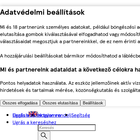
Adatvédelmi beállítások
Mi és 18 partnerünk személyes adatokat, például böngészési a
elutasítása gombok kiválasztásával elfogadhatod vagy módosíth
választásaidat megosztjuk a partnereinkkel, de ez nem érinti a
A hozzájárulási beállításokat bármikor módosíthatod a láblécben 
Mi és partnereink adataidat a következő célokra ha
Pontos helyadatok használata. Az eszköz jellemzőinek aktív viz
hirdetések és tartalmak mérése, közönségkutatás és szolgálta
Összes elfogadása
Összes elutasítása
Beállítások
Ugrás a fő tartalomra
English
Hogyan rendelj
Segítség
Ugrás a kereséshez