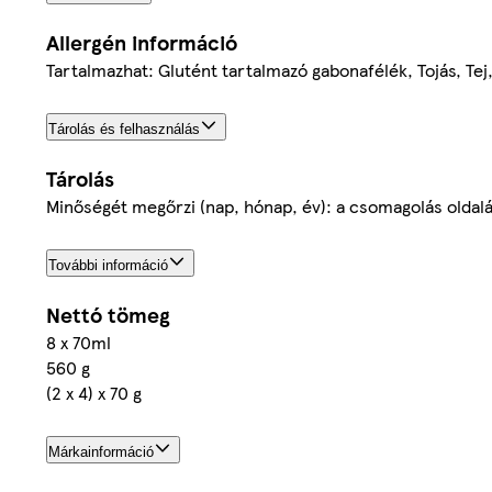
Allergén információ
Tartalmazhat: Glutént tartalmazó gabonafélék, Tojás, Tej
Tárolás és felhasználás
Tárolás
Minőségét megőrzi (nap, hónap, év): a csomagolás oldalá
További információ
Nettó tömeg
8 x 70ml
560 g
(2 x 4) x 70 g
Márkainformáció