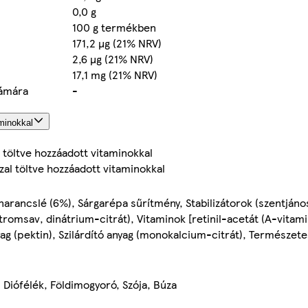
0,0 g
100 g termékben
171,2 µg (21% NRV)
2,6 µg (21% NRV)
17,1 mg (21% NRV)
zámára
-
minokkal
 töltve hozzáadott vitaminokkal
zal töltve hozzáadott vitaminokkal
 narancslé (6%), Sárgarépa sűrítmény, Stabilizátorok (szentjáno
romsav, dinátrium-citrát), Vitaminok [retinil-acetát (A-vitami
nyag (pektin), Szilárdító anyag (monokalcium-citrát), Természe
, Diófélék, Földimogyoró, Szója, Búza