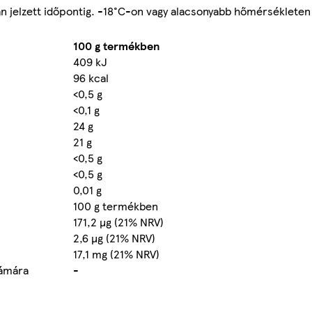
n jelzett időpontig. -18°C-on vagy alacsonyabb hőmérsékleten 
100 g termékben
409 kJ
96 kcal
<0,5 g
<0,1 g
24 g
21 g
<0,5 g
<0,5 g
0,01 g
100 g termékben
171,2 µg (21% NRV)
2,6 µg (21% NRV)
17,1 mg (21% NRV)
zámára
-