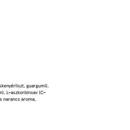
skenyérliszt, guargumi),
n), L-aszkorbinsav (C-
tes narancs aroma,