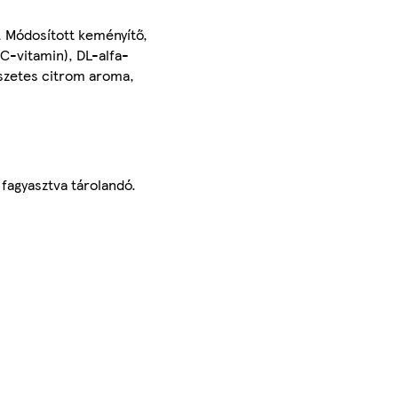
), Módosított keményítő,
(C-vitamin), DL-alfa-
észetes citrom aroma,
fagyasztva tárolandó.