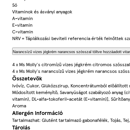
Só
Vitaminok és ásványi anyagok
A-vitamin
E-vitamin
C-vitamin
NRV = Táplálkozási beviteli referencia érték felnőttek s
Narancsízű vizes jégkrém narancsos szósszal töltve hozzáadott vita
4 x Ms Molly's citromízű vizes jégkrém citromos szósszal
4 x Ms Molly's narancsízű vizes jégkrém narancsos szóss
Összetevők
Ivóvíz, Cukor, Glükózszirup, Koncentrátumból előállított
Módosított keményítő, Savanyúságot szabályozó anyag (cit
vitamin), DL-alfa-tokoferil-acetát (E-vitamin)], Sűrítőa
Aroma
Allergén információ
Tartalmazhat: Glutént tartalmazó gabonafélék, Tojás, Tej
Tárolás