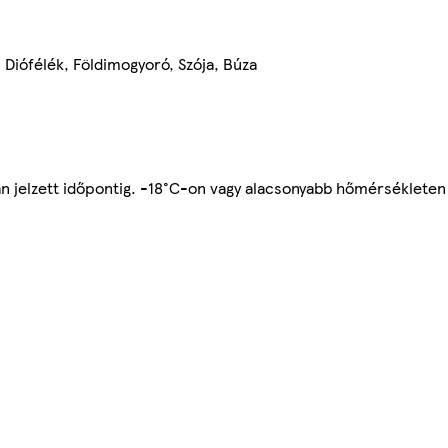
, Diófélék, Földimogyoró, Szója, Búza
n jelzett időpontig. -18°C-on vagy alacsonyabb hőmérsékleten 