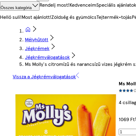
Rendelj most!
Kedvenceim
Speciális ajánlato
Összes kategória
Helló suli!
Most ajánlott!
Zöldség és gyümölcs
Tejtermék-tojás
P
Mélyhűtött
Jégkrémek
Jégkrémválogatások
Ms Molly's citromízű és narancsízű vizes jégkrém sz
Vissza a Jégkrémválogatások
Ms Moll
4 csilla
1069 Ft