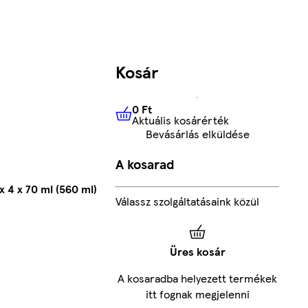
Kosár
0 Ft
Aktuális kosárérték
0 Ft
Aktuális kosárérték
Bevásárlás elküldése
A kosarad
x 4 x 70 ml (560 ml)
Válassz szolgáltatásaink közül
Üres kosár
A kosaradba helyezett termékek
itt fognak megjelenni