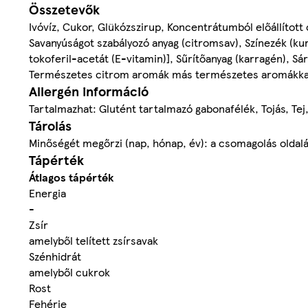
Összetevők
Ivóvíz, Cukor, Glükózszirup, Koncentrátumból előállított
Savanyúságot szabályozó anyag (citromsav), Színezék (kur
tokoferil-acetát (E-vitamin)], Sűrítőanyag (karragén),
Természetes citrom aromák más természetes aromákka
Allergén információ
Tartalmazhat: Glutént tartalmazó gabonafélék, Tojás, Tej
Tárolás
Minőségét megőrzi (nap, hónap, év): a csomagolás oldalá
Tápérték
Átlagos tápérték
Energia
-
Zsír
amelyből telített zsírsavak
Szénhidrát
amelyből cukrok
Rost
Fehérje