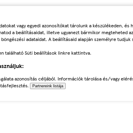
datokat vagy egyedi azonosítókat tárolunk a készülékeden, és
atod a beállításaidat, illetve ugyanezt bármikor megteheted a
 böngészési adataidat. A beállításaid alapján személyre tudjuk 
található Süti beállítások linkre kattintva.
sználjuk:
sgálata azonosítás céljából. Információk tárolása és/vagy elér
tásfejlesztés.
Partnereink listája