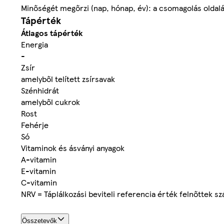
Minőségét megőrzi (nap, hónap, év): a csomagolás oldalá
Tápérték
Átlagos tápérték
Energia
-
Zsír
amelyből telített zsírsavak
Szénhidrát
amelyből cukrok
Rost
Fehérje
Só
Vitaminok és ásványi anyagok
A-vitamin
E-vitamin
C-vitamin
NRV = Táplálkozási beviteli referencia érték felnőttek s
Összetevők