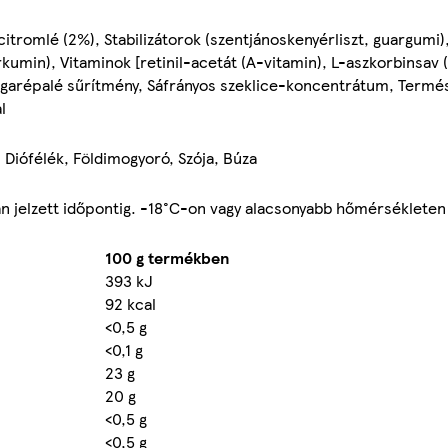
 citromlé (2%), Stabilizátorok (szentjánoskenyérliszt, guargumi
kumin), Vitaminok [retinil-acetát (A-vitamin), L-aszkorbinsav 
 Sárgarépalé sűrítmény, Sáfrányos szeklice-koncentrátum, Term
l
, Diófélék, Földimogyoró, Szója, Búza
n jelzett időpontig. -18°C-on vagy alacsonyabb hőmérsékleten 
100 g termékben
393 kJ
92 kcal
<0,5 g
<0,1 g
23 g
20 g
<0,5 g
<0,5 g