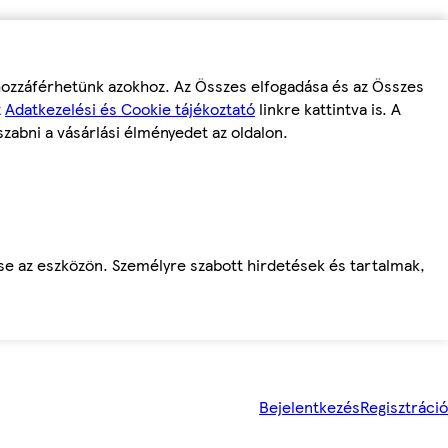
 hozzáférhetünk azokhoz. Az Összes elfogadása és az Összes
z
Adatkezelési és Cookie tájékoztató
linkre kattintva is. A
szabni a vásárlási élményedet az oldalon.
ése az eszközön. Személyre szabott hirdetések és tartalmak,
Bejelentkezés
Regisztráció