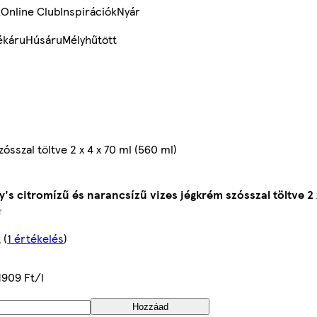
k
Online Club
Inspirációk
Nyár
ékáru
Húsáru
Mélyhűtött
ósszal töltve 2 x 4 x 70 ml (560 ml)
y's citromízű és narancsízű vizes jégkrém szósszal töltve 2 
g
(
1 értékelés
)
1909 Ft/l
Hozzáad