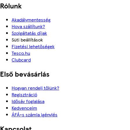
Rólunk
Akadálymentesség
Hova szállítunk?
Szolgáltatás díjak
Süti beállítások
Fizetési lehetőségek
Tesco.hu
Clubcard
Első bevásárlás
Hogyan rendelj tőlünk?
Regisztráció
Idősáv foglalása
Kedvenceim
ÁFÁ-s számla igénylés
Kapcsolat