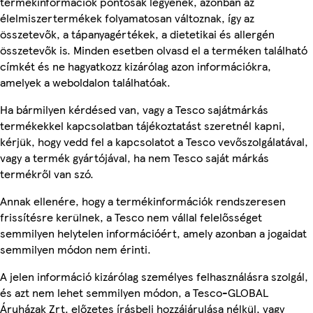
termékinformációk pontosak legyenek, azonban az
élelmiszertermékek folyamatosan változnak, így az
összetevők, a tápanyagértékek, a dietetikai és allergén
összetevők is. Minden esetben olvasd el a terméken található
címkét és ne hagyatkozz kizárólag azon információkra,
amelyek a weboldalon találhatóak.
Ha bármilyen kérdésed van, vagy a Tesco sajátmárkás
termékekkel kapcsolatban tájékoztatást szeretnél kapni,
kérjük, hogy vedd fel a kapcsolatot a Tesco vevőszolgálatával,
vagy a termék gyártójával, ha nem Tesco saját márkás
termékről van szó.
Annak ellenére, hogy a termékinformációk rendszeresen
frissítésre kerülnek, a Tesco nem vállal felelősséget
semmilyen helytelen információért, amely azonban a jogaidat
semmilyen módon nem érinti.
A jelen információ kizárólag személyes felhasználásra szolgál,
és azt nem lehet semmilyen módon, a Tesco-GLOBAL
Áruházak Zrt. előzetes írásbeli hozzájárulása nélkül, vagy