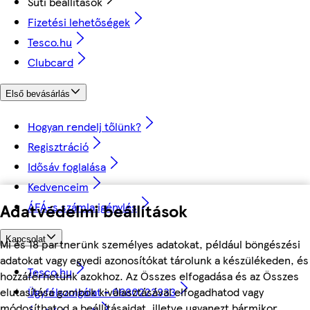
Süti beállítások
Fizetési lehetőségek
Tesco.hu
Clubcard
Első bevásárlás
Hogyan rendelj tőlünk?
Regisztráció
Idősáv foglalása
Kedvenceim
Adatvédelmi beállítások
ÁFÁ-s számla igénylés
Kapcsolat
Mi és 18 partnerünk személyes adatokat, például böngészési
adatokat vagy egyedi azonosítókat tárolunk a készülékeden, és
Tesco.hu
hozzáférhetünk azokhoz. Az Összes elfogadása és az Összes
Ügyfélszolgálat - 0680222333
elutasítása gombok kiválasztásával elfogadhatod vagy
módosíthatod a beállításaidat, illetve ugyanezt bármikor