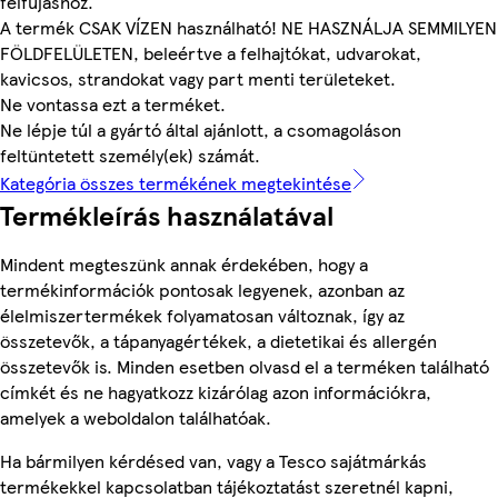
felfújáshoz.
A termék CSAK VÍZEN használható! NE HASZNÁLJA SEMMILYEN
FÖLDFELÜLETEN, beleértve a felhajtókat, udvarokat,
kavicsos, strandokat vagy part menti területeket.
Ne vontassa ezt a terméket.
Ne lépje túl a gyártó által ajánlott, a csomagoláson
feltüntetett személy(ek) számát.
Kategória összes termékének megtekintése
Termékleírás használatával
Mindent megteszünk annak érdekében, hogy a
termékinformációk pontosak legyenek, azonban az
élelmiszertermékek folyamatosan változnak, így az
összetevők, a tápanyagértékek, a dietetikai és allergén
összetevők is. Minden esetben olvasd el a terméken található
címkét és ne hagyatkozz kizárólag azon információkra,
amelyek a weboldalon találhatóak.
Ha bármilyen kérdésed van, vagy a Tesco sajátmárkás
termékekkel kapcsolatban tájékoztatást szeretnél kapni,