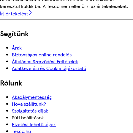
keresztül küldik be. A Tesco nem ellenőrzi az értékeléseket.
Írj értékelést
Segítünk
Árak
Biztonságos online rendelés
Általános Szerződési Feltételek
Adatkezelési és Cookie tájékoztató
Rólunk
Akadálymentesség
Hova szállítunk?
Szolgáltatás díjak
Süti beállítások
Fizetési lehetőségek
Tesco.hu