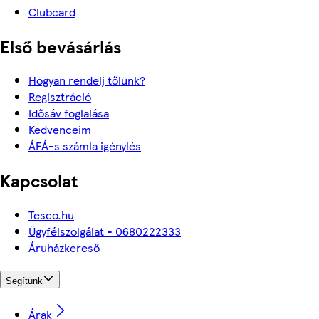
Clubcard
Első bevásárlás
Hogyan rendelj tőlünk?
Regisztráció
Idősáv foglalása
Kedvenceim
ÁFÁ-s számla igénylés
Kapcsolat
Tesco.hu
Ügyfélszolgálat - 0680222333
Áruházkereső
Segítünk
Árak