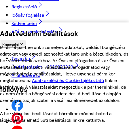
Regisztráció
Idősáv foglalása
Kedvenceim
ÁFÁ-s számla igénylés
Adatvédelmi beállítások
Kapcsolat
Mi és 18 partnerünk személyes adatokat, például böngészési
adatokat vagy egyedi azonosítókat tárolunk a készülékeden, és
Tesco.hu
hozzáférhetünk azokhoz. Az Összes elfogadása és az Összes
Ügyfélszolgálat - 0680222333
elutasítása gombok kiválasztásával elfogadhatod vagy
módosíthatod a beállításaidat, illetve ugyanezt bármikor
Áruházkereső
megteheted az
Adatkezelési és Cookie tájékoztató
linkre
kattintva is. A választásaidat megosztjuk a partnereinkkel, de
followUs
ez nem érinti a böngészési adataidat. A beállításaid alapján
személyre tudjuk szabni a vásárlási élményedet az oldalon.
A hozzájárulási beállításokat bármikor módosíthatod a
láblécben található Süti beállítások linkre kattintva.