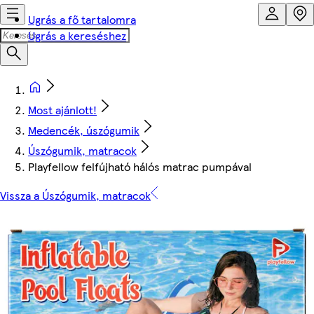
Ugrás a fő tartalomra
Ugrás a kereséshez
Most ajánlott!
Medencék, úszógumik
Úszógumik, matracok
Playfellow felfújható hálós matrac pumpával
Vissza a Úszógumik, matracok