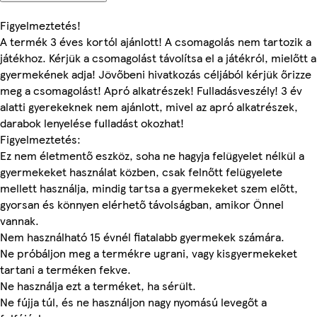
Figyelmeztetés!
A termék 3 éves kortól ajánlott! A csomagolás nem tartozik a
játékhoz. Kérjük a csomagolást távolítsa el a játékról, mielőtt a
gyermekének adja! Jövőbeni hivatkozás céljából kérjük őrizze
meg a csomagolást! Apró alkatrészek! Fulladásveszély! 3 év
alatti gyerekeknek nem ajánlott, mivel az apró alkatrészek,
darabok lenyelése fulladást okozhat!
Figyelmeztetés:
Ez nem életmentő eszköz, soha ne hagyja felügyelet nélkül a
gyermekeket használat közben, csak felnőtt felügyelete
mellett használja, mindig tartsa a gyermekeket szem előtt,
gyorsan és könnyen elérhető távolságban, amikor Önnel
vannak.
Nem használható 15 évnél fiatalabb gyermekek számára.
Ne próbáljon meg a termékre ugrani, vagy kisgyermekeket
tartani a terméken fekve.
Ne használja ezt a terméket, ha sérült.
Ne fújja túl, és ne használjon nagy nyomású levegőt a