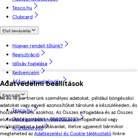
Tesco.hu
Clubcard
Első bevásárlás
Hogyan rendelj tőlünk?
Regisztráció
Idősáv foglalása
Kedvenceim
ÁFÁ-s számla igénylés
Adatvédelmi beállítások
Kapcsolat
Mi és 18 partnerünk személyes adatokat, például böngészési
adatokat vagy egyedi azonosítókat tárolunk a készülékeden, és
Tesco.hu
hozzáférhetünk azokhoz. Az Összes elfogadása és az Összes
Ügyfélszolgálat - 0680222333
elutasítása gombok kiválasztásával elfogadhatod vagy
módosíthatod a beállításaidat, illetve ugyanezt bármikor
Áruházkereső
megteheted az
Adatkezelési és Cookie tájékoztató
linkre