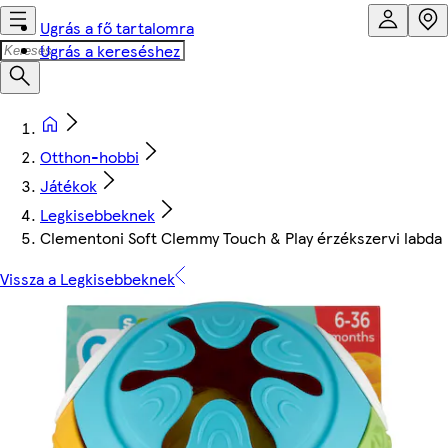
Ugrás a fő tartalomra
Ugrás a kereséshez
Otthon-hobbi
Játékok
Legkisebbeknek
Clementoni Soft Clemmy Touch & Play érzékszervi labda
Vissza a Legkisebbeknek