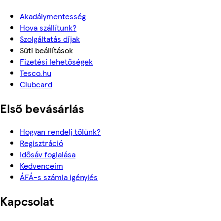
Akadálymentesség
Hova szállítunk?
Szolgáltatás díjak
Süti beállítások
Fizetési lehetőségek
Tesco.hu
Clubcard
Első bevásárlás
Hogyan rendelj tőlünk?
Regisztráció
Idősáv foglalása
Kedvenceim
ÁFÁ-s számla igénylés
Kapcsolat