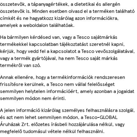
összetevők, a tápanyagértékek, a dietetikai és allergén
összetevők is. Minden esetben olvasd el a terméken található
címkét és ne hagyatkozz kizárólag azon információkra,
amelyek a weboldalon találhatóak.
Ha bármilyen kérdésed van, vagy a Tesco sajátmárkás
termékekkel kapcsolatban tájékoztatást szeretnél kapni,
kérjük, hogy vedd fel a kapcsolatot a Tesco vevőszolgálatával,
vagy a termék gyártójával, ha nem Tesco saját márkás
termékről van szó.
Annak ellenére, hogy a termékinformációk rendszeresen
frissítésre kerülnek, a Tesco nem vállal felelősséget
semmilyen helytelen információért, amely azonban a jogaidat
semmilyen módon nem érinti.
A jelen információ kizárólag személyes felhasználásra szolgál,
és azt nem lehet semmilyen módon, a Tesco-GLOBAL
Áruházak Zrt. előzetes írásbeli hozzájárulása nélkül, vagy
megfelelő tudomásul vétele nélkül felhasználni.