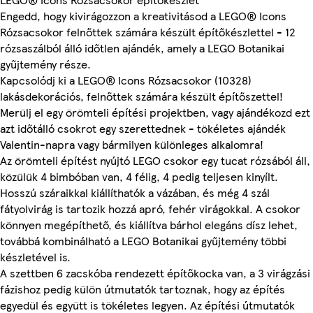
Engedd, hogy kivirágozzon a kreativitásod a LEGO® Icons
Rózsacsokor felnőttek számára készült építőkészlettel - 12
rózsaszálból álló időtlen ajándék, amely a LEGO Botanikai
gyűjtemény része.
Kapcsolódj ki a LEGO® Icons Rózsacsokor (10328)
lakásdekorációs, felnőttek számára készült építőszettel!
Merülj el egy örömteli építési projektben, vagy ajándékozd ezt
azt időtálló csokrot egy szerettednek - tökéletes ajándék
Valentin-napra vagy bármilyen különleges alkalomra!
Az örömteli építést nyújtó LEGO csokor egy tucat rózsából áll,
közülük 4 bimbóban van, 4 félig, 4 pedig teljesen kinyílt.
Hosszú száraikkal kiállíthatók a vázában, és még 4 szál
fátyolvirág is tartozik hozzá apró, fehér virágokkal. A csokor
könnyen megépíthető, és kiállítva bárhol elegáns dísz lehet,
továbbá kombinálható a LEGO Botanikai gyűjtemény többi
készletével is.
A szettben 6 zacskóba rendezett építőkocka van, a 3 virágzási
fázishoz pedig külön útmutatók tartoznak, hogy az építés
egyedül és együtt is tökéletes legyen. Az építési útmutatók