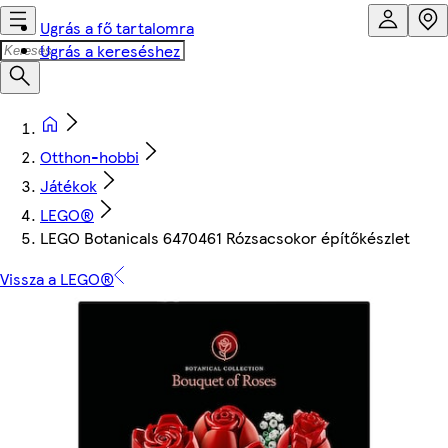
Ugrás a fő tartalomra
Ugrás a kereséshez
Otthon-hobbi
Játékok
LEGO®
LEGO Botanicals 6470461 Rózsacsokor építőkészlet
Vissza a LEGO®