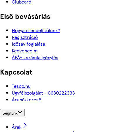
Clubcard
Első bevásárlás
Hogyan rendelj tőlünk?
Regisztráció
Idősáv foglalása
Kedvenceim
ÁFÁ-s számla igénylés
Kapcsolat
Tesco.hu
Ügyfélszolgálat - 0680222333
Áruházkereső
Segítünk
Árak