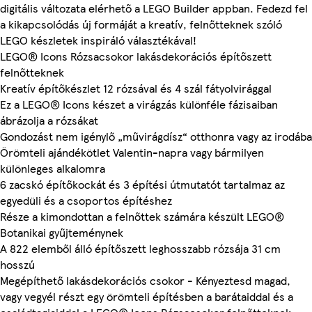
digitális változata elérhető a LEGO Builder appban. Fedezd fel
a kikapcsolódás új formáját a kreatív, felnőtteknek szóló
LEGO készletek inspiráló választékával!
LEGO® Icons Rózsacsokor lakásdekorációs építőszett
felnőtteknek
Kreatív építőkészlet 12 rózsával és 4 szál fátyolvirággal
Ez a LEGO® Icons készet a virágzás különféle fázisaiban
ábrázolja a rózsákat
Gondozást nem igénylő „művirágdísz“ otthonra vagy az irodába
Örömteli ajándékötlet Valentin-napra vagy bármilyen
különleges alkalomra
6 zacskó építőkockát és 3 építési útmutatót tartalmaz az
egyedüli és a csoportos építéshez
Része a kimondottan a felnőttek számára készült LEGO®
Botanikai gyűjteménynek
A 822 elemből álló építőszett leghosszabb rózsája 31 cm
hosszú
Megépíthető lakásdekorációs csokor - Kényeztesd magad,
vagy vegyél részt egy örömteli építésben a barátaiddal és a