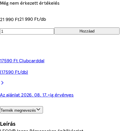
Még nem érkezett értékelés
21 990 Ft/db
21 990 Ft
Hozzáad
17590 Ft Clubcarddal
(17590 Ft/db)
Az ajánlat 2026. 08. 17.-ig érvényes
Termék megnevezés
Leírás
LEGO® Icons Rózsacsokor építőkészlet