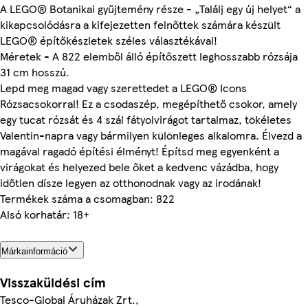
A LEGO® Botanikai gyűjtemény része - „Találj egy új helyet“ a
kikapcsolódásra a kifejezetten felnőttek számára készült
LEGO® építőkészletek széles választékával!
Méretek - A 822 elemből álló építőszett leghosszabb rózsája
31 cm hosszú.
Lepd meg magad vagy szerettedet a LEGO® Icons
Rózsacsokorral! Ez a csodaszép, megépíthető csokor, amely
egy tucat rózsát és 4 szál fátyolvirágot tartalmaz, tökéletes
Valentin-napra vagy bármilyen különleges alkalomra. Élvezd a
magával ragadó építési élményt! Építsd meg egyenként a
virágokat és helyezed bele őket a kedvenc vázádba, hogy
időtlen dísze legyen az otthonodnak vagy az irodának!
Termékek száma a csomagban: 822
Alsó korhatár: 18+
Márkainformáció
Visszaküldési cím
Tesco-Global Áruházak Zrt.,