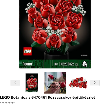
thumbnail-
video-label
LEGO Botanicals 6470461 Rózsacsokor építőkészlet