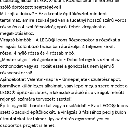
családtagjaiddal a LEGO® Icons Rózsacsokor felnőtteknek
szóló építőszett segítségével!
Mit rejt a doboz? - Ez a kreatív építőkészlet mindent
tartalmaz, amire szükséged van a tucatnyi hosszú szárú vörös
rózsa és a 4 szál fátyolvirág apró, fehér virágainak a
megalkotásához.
Virágzó bimbók - A LEGO® Icons Rózsacsokor a rózsákat a
virágzás különböző fázisaiban ábrázolja: 4 teljesen kinyílt
rózsa, 4 nyíló rózsa és 4 rózsabimbó.
„Mesterséges“ virágdekoráció - Dobd fel egy kis színnel az
otthonodat vagy az irodát ezzel a gondozást nem igénylő
rózsacsokorral!
Ajándékötlet Valentin-napra - Ünnepeljetek születésnapot,
bármilyen különleges alkalmat, vagy lepd meg a szerelmedet a
LEGO® építőkészletek, a lakásdekoráció és a virágok felnőtt
rajongói számára tervezett szettel!
Építs egyedül, barátokkal vagy a családdal! - Ez a LEGO® Icons
szett 6 zacskó építőkockát, a virágzás 3 fázisához pedig külön
útmutatókat tartalmaz, így az építés egyszemélyes és
csoportos projekt is lehet.