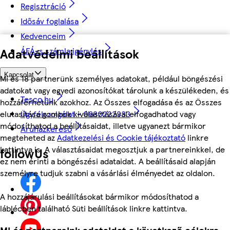
Regisztráció
Idősáv foglalása
Kedvenceim
Adatvédelmi beállítások
ÁFÁ-s számla igénylés
Kapcsolat
Mi és 18 partnerünk személyes adatokat, például böngészési
adatokat vagy egyedi azonosítókat tárolunk a készülékeden, és
Tesco.hu
hozzáférhetünk azokhoz. Az Összes elfogadása és az Összes
Ügyfélszolgálat - 0680222333
elutasítása gombok kiválasztásával elfogadhatod vagy
módosíthatod a beállításaidat, illetve ugyanezt bármikor
Áruházkereső
megteheted az
Adatkezelési és Cookie tájékoztató
linkre
kattintva is. A választásaidat megosztjuk a partnereinkkel, de
followUs
ez nem érinti a böngészési adataidat. A beállításaid alapján
személyre tudjuk szabni a vásárlási élményedet az oldalon.
A hozzájárulási beállításokat bármikor módosíthatod a
láblécben található Süti beállítások linkre kattintva.