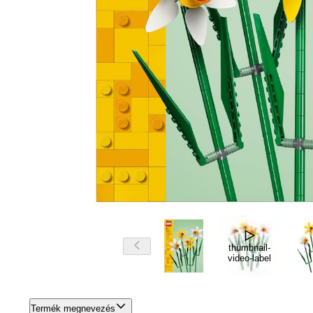
thumbnail-
video-label
Termék megnevezés