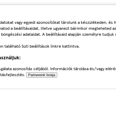
datokat vagy egyedi azonosítókat tárolunk a készülékeden, és
atod a beállításaidat, illetve ugyanezt bármikor megteheted a
 böngészési adataidat. A beállításaid alapján személyre tudjuk 
található Süti beállítások linkre kattintva.
sználjuk:
sgálata azonosítás céljából. Információk tárolása és/vagy elér
tásfejlesztés.
Partnereink listája