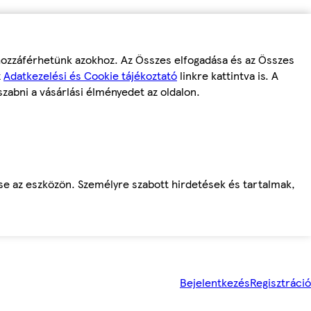
 hozzáférhetünk azokhoz. Az Összes elfogadása és az Összes
z
Adatkezelési és Cookie tájékoztató
linkre kattintva is. A
szabni a vásárlási élményedet az oldalon.
ése az eszközön. Személyre szabott hirdetések és tartalmak,
Bejelentkezés
Regisztráció