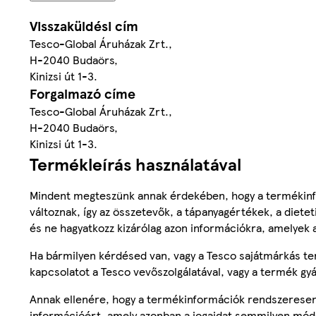
Visszaküldési cím
Tesco-Global Áruházak Zrt.,
H-2040 Budaörs,
Kinizsi út 1-3.
Forgalmazó címe
Tesco-Global Áruházak Zrt.,
H-2040 Budaörs,
Kinizsi út 1-3.
Termékleírás használatával
Mindent megteszünk annak érdekében, hogy a termékinf
változnak, így az összetevők, a tápanyagértékek, a diete
és ne hagyatkozz kizárólag azon információkra, amelyek 
Ha bármilyen kérdésed van, vagy a Tesco sajátmárkás ter
kapcsolatot a Tesco vevőszolgálatával, vagy a termék gy
Annak ellenére, hogy a termékinformációk rendszeresen 
információért, amely azonban a jogaidat semmilyen mód