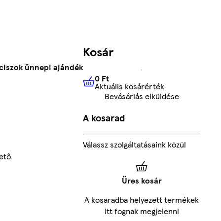
Kosár
ciszok ünnepi ajándék
0 Ft
Aktuális kosárérték
0 Ft
Aktuális kosárérték
Bevásárlás elküldése
A kosarad
Válassz szolgáltatásaink közül
ető
Üres kosár
A kosaradba helyezett termékek
itt fognak megjelenni