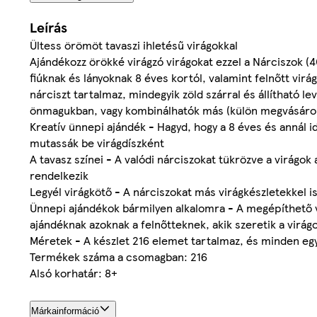
Leírás
Ültess örömöt tavaszi ihletésű virágokkal
Ajándékozz örökké virágzó virágokat ezzel a Nárciszok (4
fiúknak és lányoknak 8 éves kortól, valamint felnőtt vir
nárciszt tartalmaz, mindegyik zöld szárral és állítható l
önmagukban, vagy kombinálhatók más (külön megvásárolha
Kreatív ünnepi ajándék - Hagyd, hogy a 8 éves és annál 
mutassák be virágdíszként
A tavasz színei - A valódi nárciszokat tükrözve a virágok 
rendelkezik
Legyél virágkötő - A nárciszokat más virágkészletekkel 
Ünnepi ajándékok bármilyen alkalomra - A megépíthető v
ajándéknak azoknak a felnőtteknek, akik szeretik a virág
Méretek - A készlet 216 elemet tartalmaz, és minden eg
Termékek száma a csomagban: 216
Alsó korhatár: 8+
Márkainformáció