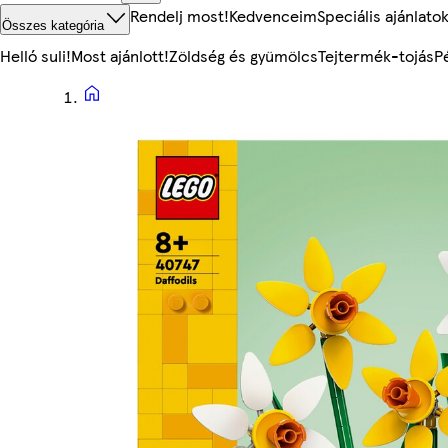
Rendelj most!
Kedvenceim
Speciális ajánlato
Összes kategória
Helló suli!
Most ajánlott!
Zöldség és gyümölcs
Tejtermék-tojás
P