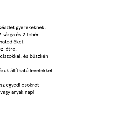
 készlet gyerekeknek,
2 sárga és 2 fehér
thatod őket
z létre.
rciszokkal, és büszkén
ruk állítható levelekkel
tsz egyedi csokrot
vagy anyák napi