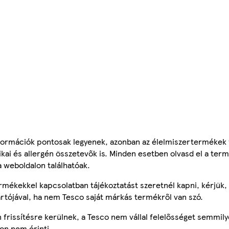
ormációk pontosak legyenek, azonban az élelmiszertermékek
tikai és allergén összetevők is. Minden esetben olvasd el a ter
a weboldalon találhatóak.
mékekkel kapcsolatban tájékoztatást szeretnél kapni, kérjük, 
ártójával, ha nem Tesco saját márkás termékről van szó.
frissítésre kerülnek, a Tesco nem vállal felelősséget semmily
on nem érinti.