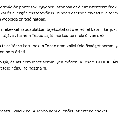
ormációk pontosak legyenek, azonban az élelmiszertermékek
tikai és allergén összetevők is. Minden esetben olvasd el a ter
a weboldalon találhatóak.
mékekkel kapcsolatban tájékoztatást szeretnél kapni, kérjük, 
ártójával, ha nem Tesco saját márkás termékről van szó.
frissítésre kerülnek, a Tesco nem vállal felelősséget semmily
on nem érinti.
szolgál, és azt nem lehet semmilyen módon, a Tesco-GLOBAL Ár
étele nélkül felhasználni.
esztül küldik be. A Tesco nem ellenőrzi az értékeléseket.