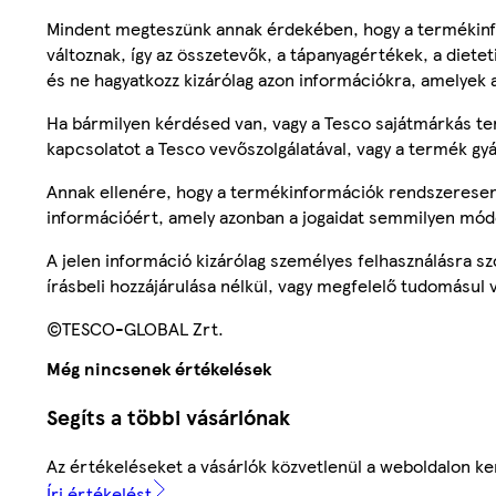
Mindent megteszünk annak érdekében, hogy a termékinf
változnak, így az összetevők, a tápanyagértékek, a diete
és ne hagyatkozz kizárólag azon információkra, amelyek 
Ha bármilyen kérdésed van, vagy a Tesco sajátmárkás ter
kapcsolatot a Tesco vevőszolgálatával, vagy a termék gy
Annak ellenére, hogy a termékinformációk rendszeresen 
információért, amely azonban a jogaidat semmilyen mód
A jelen információ kizárólag személyes felhasználásra 
írásbeli hozzájárulása nélkül, vagy megfelelő tudomásul v
©TESCO-GLOBAL Zrt.
Még nincsenek értékelések
Segíts a többi vásárlónak
Az értékeléseket a vásárlók közvetlenül a weboldalon ker
Írj értékelést