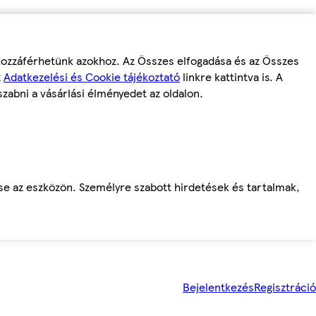
 hozzáférhetünk azokhoz. Az Összes elfogadása és az Összes
z
Adatkezelési és Cookie tájékoztató
linkre kattintva is. A
szabni a vásárlási élményedet az oldalon.
ése az eszközön. Személyre szabott hirdetések és tartalmak,
Bejelentkezés
Regisztráció