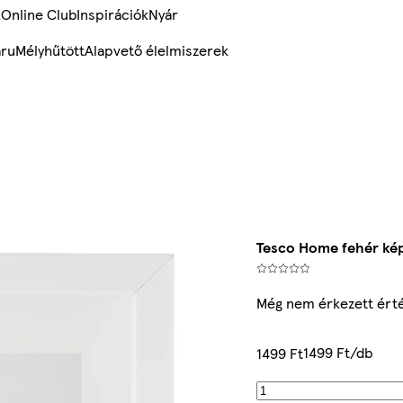
k
Online Club
Inspirációk
Nyár
ru
Mélyhűtött
Alapvető élelmiszerek
Tesco Home fehér kép
Még nem érkezett ért
1499 Ft/db
1499 Ft