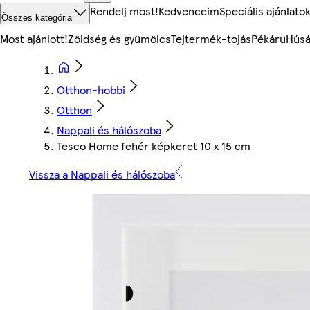
Rendelj most!
Kedvenceim
Speciális ajánlato
Összes kategória
Most ajánlott!
Zöldség és gyümölcs
Tejtermék-tojás
Pékáru
Húsá
Otthon-hobbi
Otthon
Nappali és hálószoba
Tesco Home fehér képkeret 10 x 15 cm
Vissza a Nappali és hálószoba