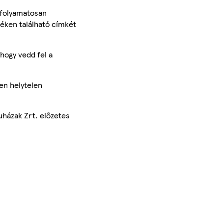
 folyamatosan
méken található címkét
hogy vedd fel a
en helytelen
uházak Zrt. előzetes