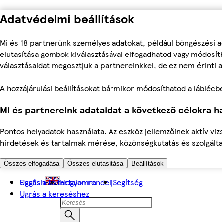
Adatvédelmi beállítások
Mi és 18 partnerünk személyes adatokat, például böngészési a
elutasítása gombok kiválasztásával elfogadhatod vagy módosíth
választásaidat megosztjuk a partnereinkkel, de ez nem érinti a
A hozzájárulási beállításokat bármikor módosíthatod a láblécben 
Mi és partnereink adataidat a következő célokra ha
Pontos helyadatok használata. Az eszköz jellemzőinek aktív viz
hirdetések és tartalmak mérése, közönségkutatás és szolgálta
Összes elfogadása
Összes elutasítása
Beállítások
Ugrás a fő tartalomra
English
Hogyan rendelj
Segítség
Ugrás a kereséshez