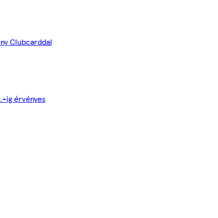
ny Clubcarddal
0.-ig érvényes