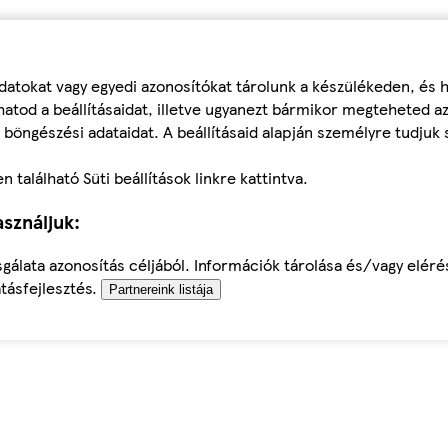
datokat vagy egyedi azonosítókat tárolunk a készülékeden, és
atod a beállításaidat, illetve ugyanezt bármikor megteheted a
 böngészési adataidat. A beállításaid alapján személyre tudjuk 
található Süti beállítások linkre kattintva.
sználjuk:
sgálata azonosítás céljából. Információk tárolása és/vagy elér
tásfejlesztés.
Partnereink listája