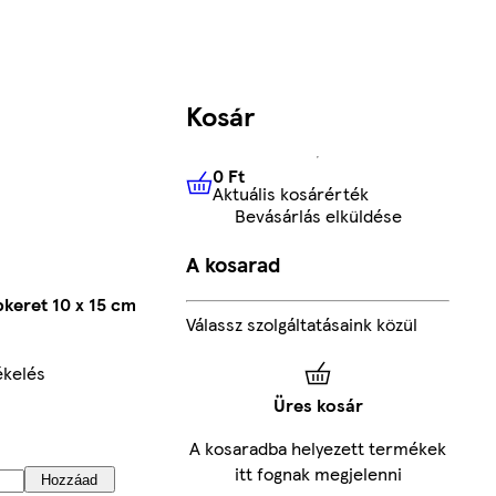
Kosár
0 Ft
Aktuális kosárérték
0 Ft
Aktuális kosárérték
Bevásárlás elküldése
A kosarad
keret 10 x 15 cm
Válassz szolgáltatásaink közül
ékelés
Üres kosár
A kosaradba helyezett termékek
itt fognak megjelenni
Hozzáad