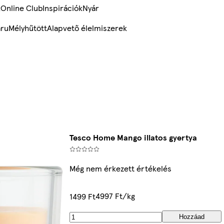
k
Online Club
Inspirációk
Nyár
ru
Mélyhűtött
Alapvető élelmiszerek
Tesco Home Mango illatos gyertya
Még nem érkezett értékelés
4997 Ft/kg
1499 Ft
Hozzáad