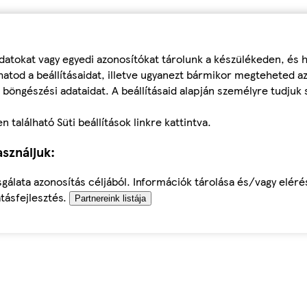
datokat vagy egyedi azonosítókat tárolunk a készülékeden, és
atod a beállításaidat, illetve ugyanezt bármikor megteheted a
 böngészési adataidat. A beállításaid alapján személyre tudjuk 
található Süti beállítások linkre kattintva.
sználjuk:
sgálata azonosítás céljából. Információk tárolása és/vagy elér
tásfejlesztés.
Partnereink listája