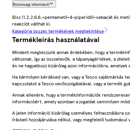
Biztonsági információ
Bisz (1,2,2,6,6,-pentametil-4-piperidil)-sebacát és met
reakciót válthat ki.
Kategória összes termékének megtekintése
Termékleírás használatával
Mindent megteszünk annak érdekében, hogy a termékinf
változnak, így az összetevők, a tápanyagértékek, a diete
és ne hagyatkozz kizárólag azon információkra, amelyek 
Ha bármilyen kérdésed van, vagy a Tesco sajátmárkás ter
kapcsolatot a Tesco vevőszolgálatával, vagy a termék gy
Annak ellenére, hogy a termékinformációk rendszeresen 
információért, amely azonban a jogaidat semmilyen mód
A jelen információ kizárólag személyes felhasználásra 
írásbeli hozzájárulása nélkül, vagy megfelelő tudomásul v