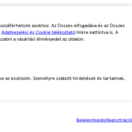
 hozzáférhetünk azokhoz. Az Összes elfogadása és az Összes
z
Adatkezelési és Cookie tájékoztató
linkre kattintva is. A
szabni a vásárlási élményedet az oldalon.
ése az eszközön. Személyre szabott hirdetések és tartalmak,
Bejelentkezés
Regisztráció