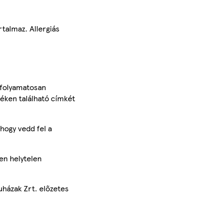
talmaz. Allergiás
 folyamatosan
méken található címkét
hogy vedd fel a
en helytelen
uházak Zrt. előzetes