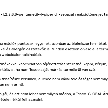
il-1,2,2,6,6-pentametil-4-piperidil-sebacát reakciótömeget tar
ormációk pontosak legyenek, azonban az élelmiszertermékek
tikai és allergén összetevők is. Minden esetben olvasd el a ter
a weboldalon találhatóak.
mékekkel kapcsolatban tájékoztatást szeretnél kapni, kérjük, 
ártójával, ha nem Tesco saját márkás termékről van szó.
frissítésre kerülnek, a Tesco nem vállal felelősséget semmily
on nem érinti.
szolgál, és azt nem lehet semmilyen módon, a Tesco-GLOBAL Ár
étele nélkül felhasználni.