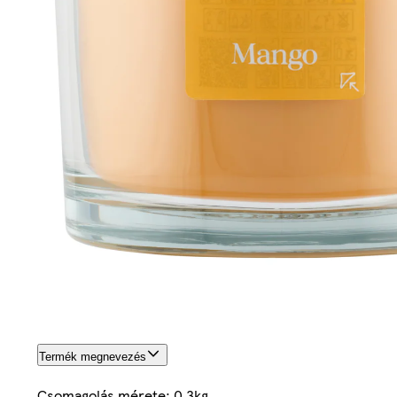
Termék megnevezés
Csomagolás mérete: 0.3kg