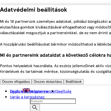
Adatvédelmi beállítások
Mi és 18 partnerünk személyes adatokat, például böngészési a
elutasítása gombok kiválasztásával elfogadhatod vagy módosíth
választásaidat megosztjuk a partnereinkkel, de ez nem érinti a
A hozzájárulási beállításokat bármikor módosíthatod a láblécben 
Mi és partnereink adataidat a következő célokra ha
Pontos helyadatok használata. Az eszköz jellemzőinek aktív viz
hirdetések és tartalmak mérése, közönségkutatás és szolgálta
Összes elfogadása
Összes elutasítása
Beállítások
Ugrás a fő tartalomra
English
Hogyan rendelj
Segítség
Ugrás a kereséshez