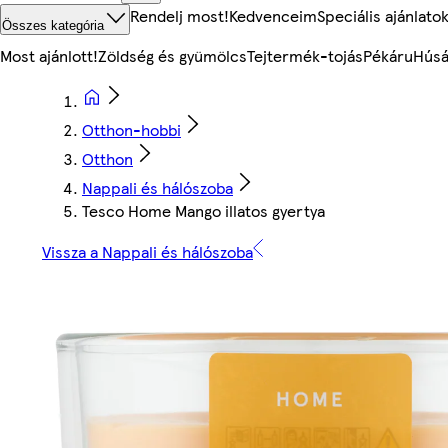
Rendelj most!
Kedvenceim
Speciális ajánlato
Összes kategória
Most ajánlott!
Zöldség és gyümölcs
Tejtermék-tojás
Pékáru
Húsá
Otthon-hobbi
Otthon
Nappali és hálószoba
Tesco Home Mango illatos gyertya
Vissza a Nappali és hálószoba