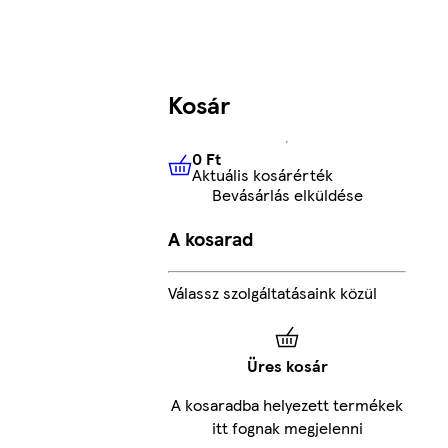
Kosár
0 Ft
Aktuális kosárérték
0 Ft
Aktuális kosárérték
Bevásárlás elküldése
A kosarad
Válassz szolgáltatásaink közül
Üres kosár
A kosaradba helyezett termékek
itt fognak megjelenni