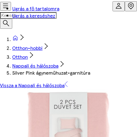
Ugrás a fő tartalomra
Ugrás a kereséshez
Otthon-hobbi
Otthon
Nappali és hálószoba
Silver Pink ágyneműhuzat-garnitúra
Vissza a Nappali és hálószoba