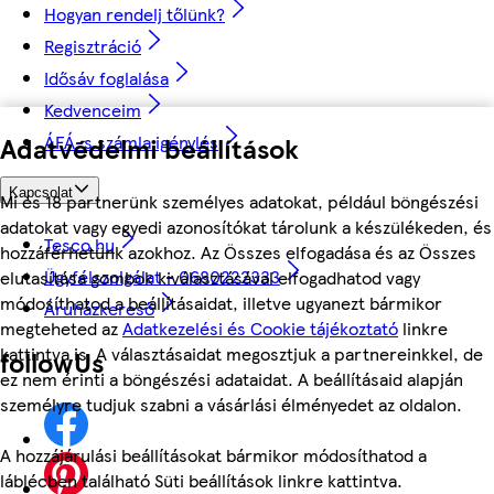
Hogyan rendelj tőlünk?
Regisztráció
Idősáv foglalása
Kedvenceim
ÁFÁ-s számla igénylés
Adatvédelmi beállítások
Kapcsolat
Mi és 18 partnerünk személyes adatokat, például böngészési
adatokat vagy egyedi azonosítókat tárolunk a készülékeden, és
Tesco.hu
hozzáférhetünk azokhoz. Az Összes elfogadása és az Összes
Ügyfélszolgálat - 0680222333
elutasítása gombok kiválasztásával elfogadhatod vagy
módosíthatod a beállításaidat, illetve ugyanezt bármikor
Áruházkereső
megteheted az
Adatkezelési és Cookie tájékoztató
linkre
kattintva is. A választásaidat megosztjuk a partnereinkkel, de
followUs
ez nem érinti a böngészési adataidat. A beállításaid alapján
személyre tudjuk szabni a vásárlási élményedet az oldalon.
A hozzájárulási beállításokat bármikor módosíthatod a
láblécben található Süti beállítások linkre kattintva.