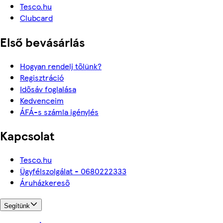
Tesco.hu
Clubcard
Első bevásárlás
Hogyan rendelj tőlünk?
Regisztráció
Idősáv foglalása
Kedvenceim
ÁFÁ-s számla igénylés
Kapcsolat
Tesco.hu
Ügyfélszolgálat - 0680222333
Áruházkereső
Segítünk