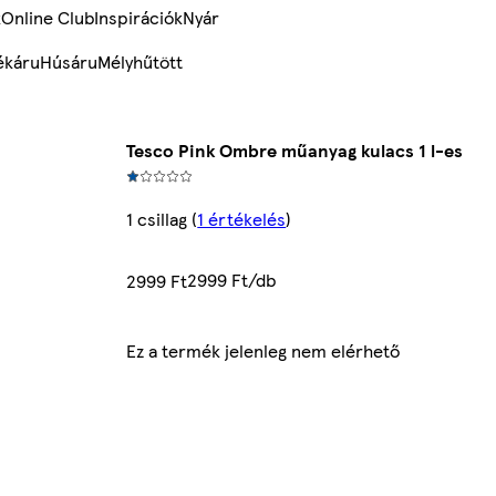
k
Online Club
Inspirációk
Nyár
ékáru
Húsáru
Mélyhűtött
Tesco Pink Ombre műanyag kulacs 1 l-es
1 csillag
(
1 értékelés
)
2999 Ft/db
2999 Ft
Ez a termék jelenleg nem elérhető