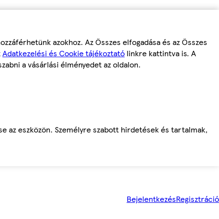
 hozzáférhetünk azokhoz. Az Összes elfogadása és az Összes
z
Adatkezelési és Cookie tájékoztató
linkre kattintva is. A
szabni a vásárlási élményedet az oldalon.
ése az eszközön. Személyre szabott hirdetések és tartalmak,
Bejelentkezés
Regisztráció