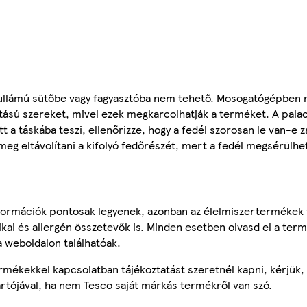
ohullámú sütőbe vagy fagyasztóba nem tehető. Mosogatógépben
hatású szereket, mivel ezek megkarcolhatják a terméket. A palac
t a táskába teszi, ellenőrizze, hogy a fedél szorosan le van-e 
a meg eltávolítani a kifolyó fedőrészét, mert a fedél megsérülh
ormációk pontosak legyenek, azonban az élelmiszertermékek
tikai és allergén összetevők is. Minden esetben olvasd el a ter
a weboldalon találhatóak.
mékekkel kapcsolatban tájékoztatást szeretnél kapni, kérjük, 
ártójával, ha nem Tesco saját márkás termékről van szó.