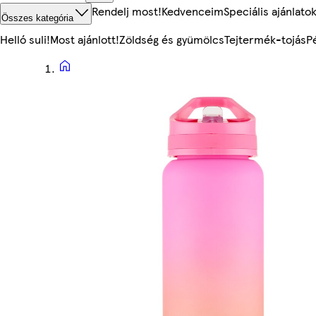
Rendelj most!
Kedvenceim
Speciális ajánlato
Összes kategória
Helló suli!
Most ajánlott!
Zöldség és gyümölcs
Tejtermék-tojás
P