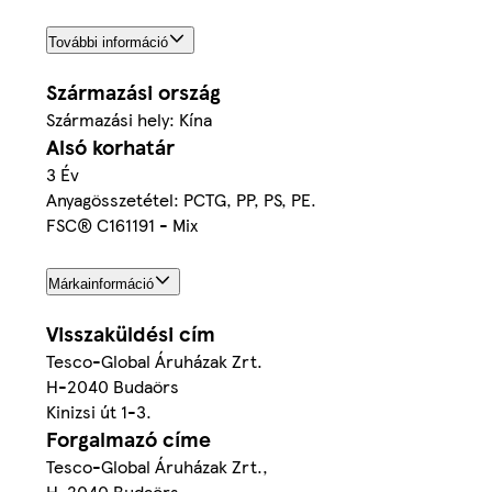
További információ
Származási ország
Származási hely: Kína
Alsó korhatár
3 Év
Anyagösszetétel: PCTG, PP, PS, PE.
FSC® C161191 - Mix
Márkainformáció
Visszaküldési cím
Tesco-Global Áruházak Zrt.
H-2040 Budaörs
Kinizsi út 1-3.
Forgalmazó címe
Tesco-Global Áruházak Zrt.,
H-2040 Budaörs,