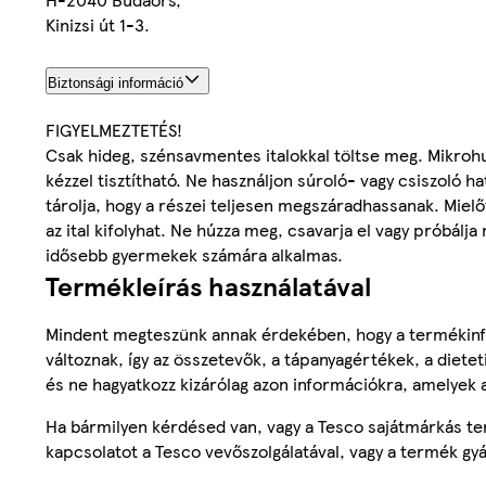
Kinizsi út 1-3.
Biztonsági információ
FIGYELMEZTETÉS!
Csak hideg, szénsavmentes italokkal töltse meg. Mikr
kézzel tisztítható. Ne használjon súroló- vagy csiszoló 
tárolja, hogy a részei teljesen megszáradhassanak. Mielőt
az ital kifolyhat. Ne húzza meg, csavarja el vagy próbálj
idősebb gyermekek számára alkalmas.
Termékleírás használatával
Mindent megteszünk annak érdekében, hogy a termékinf
változnak, így az összetevők, a tápanyagértékek, a diete
és ne hagyatkozz kizárólag azon információkra, amelyek 
Ha bármilyen kérdésed van, vagy a Tesco sajátmárkás ter
kapcsolatot a Tesco vevőszolgálatával, vagy a termék gy