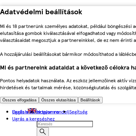
Adatvédelmi beállítások
Mi és 18 partnerünk személyes adatokat, például böngészési a
elutasítása gombok kiválasztásával elfogadhatod vagy módosíth
választásaidat megosztjuk a partnereinkkel, de ez nem érinti a
A hozzájárulási beállításokat bármikor módosíthatod a láblécben 
Mi és partnereink adataidat a következő célokra ha
Pontos helyadatok használata. Az eszköz jellemzőinek aktív viz
hirdetések és tartalmak mérése, közönségkutatás és szolgálta
Összes elfogadása
Összes elutasítása
Beállítások
Ugrás a fő tartalomra
English
Hogyan rendelj
Segítség
Ugrás a kereséshez