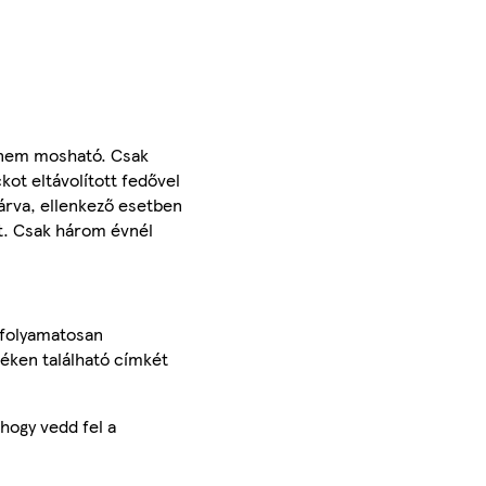
 nem mosható. Csak
kot eltávolított fedővel
zárva, ellenkező esetben
et. Csak három évnél
 folyamatosan
méken található címkét
hogy vedd fel a