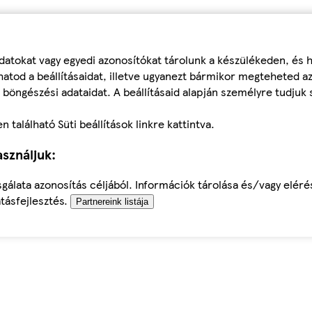
datokat vagy egyedi azonosítókat tárolunk a készülékeden, és
atod a beállításaidat, illetve ugyanezt bármikor megteheted a
 böngészési adataidat. A beállításaid alapján személyre tudjuk 
található Süti beállítások linkre kattintva.
sználjuk:
sgálata azonosítás céljából. Információk tárolása és/vagy elér
tásfejlesztés.
Partnereink listája