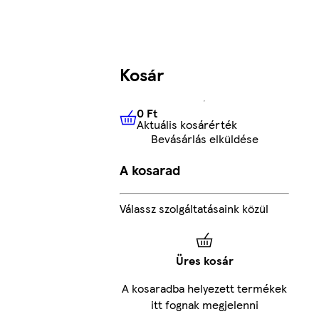
Kosár
0 Ft
Aktuális kosárérték
0 Ft
Aktuális kosárérték
Bevásárlás elküldése
A kosarad
Válassz szolgáltatásaink közül
Üres kosár
A kosaradba helyezett termékek
itt fognak megjelenni