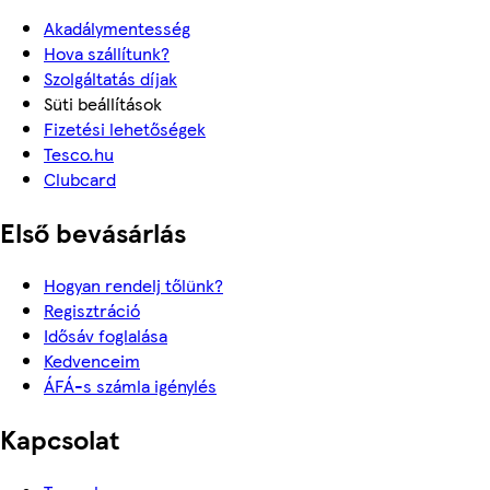
Akadálymentesség
Hova szállítunk?
Szolgáltatás díjak
Süti beállítások
Fizetési lehetőségek
Tesco.hu
Clubcard
Első bevásárlás
Hogyan rendelj tőlünk?
Regisztráció
Idősáv foglalása
Kedvenceim
ÁFÁ-s számla igénylés
Kapcsolat