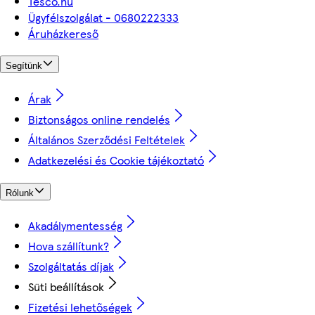
Tesco.hu
Ügyfélszolgálat - 0680222333
Áruházkereső
Segítünk
Árak
Biztonságos online rendelés
Általános Szerződési Feltételek
Adatkezelési és Cookie tájékoztató
Rólunk
Akadálymentesség
Hova szállítunk?
Szolgáltatás díjak
Süti beállítások
Fizetési lehetőségek