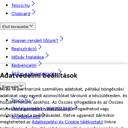
Tesco.hu
Clubcard
Első bevásárlás
Hogyan rendelj tőlünk?
Regisztráció
Idősáv foglalása
Kedvenceim
Adatvédelmi beállítások
ÁFÁ-s számla igénylés
Kapcsolat
Mi és 18 partnerünk személyes adatokat, például böngészési
adatokat vagy egyedi azonosítókat tárolunk a készülékeden, és
Tesco.hu
hozzáférhetünk azokhoz. Az Összes elfogadása és az Összes
Ügyfélszolgálat - 0680222333
elutasítása gombok kiválasztásával elfogadhatod vagy
módosíthatod a beállításaidat, illetve ugyanezt bármikor
Áruházkereső
megteheted az
Adatkezelési és Cookie tájékoztató
linkre