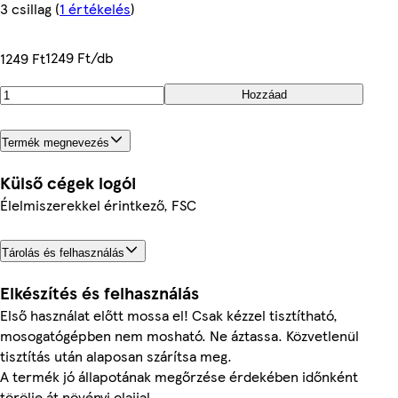
3 csillag
(
1 értékelés
)
1249 Ft/db
1249 Ft
Hozzáad
Termék megnevezés
Külső cégek logói
Élelmiszerekkel érintkező, FSC
Tárolás és felhasználás
Elkészítés és felhasználás
Első használat előtt mossa el! Csak kézzel tisztítható,
mosogatógépben nem mosható. Ne áztassa. Közvetlenül
tisztítás után alaposan szárítsa meg.
A termék jó állapotának megőrzése érdekében időnként
törölje át növényi olajjal.