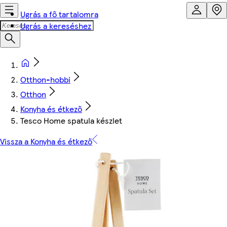
Ugrás a fő tartalomra
Ugrás a kereséshez
Otthon-hobbi
Otthon
Konyha és étkező
Tesco Home spatula készlet
Vissza a Konyha és étkező