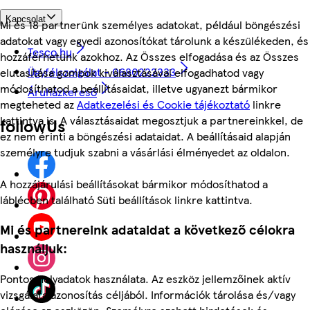
Kapcsolat
Mi és 18 partnerünk személyes adatokat, például böngészési
adatokat vagy egyedi azonosítókat tárolunk a készülékeden, és
Tesco.hu
hozzáférhetünk azokhoz. Az Összes elfogadása és az Összes
Ügyfélszolgálat - 0680222333
elutasítása gombok kiválasztásával elfogadhatod vagy
módosíthatod a beállításaidat, illetve ugyanezt bármikor
Áruházkereső
megteheted az
Adatkezelési és Cookie tájékoztató
linkre
kattintva is. A választásaidat megosztjuk a partnereinkkel, de
followUs
ez nem érinti a böngészési adataidat. A beállításaid alapján
személyre tudjuk szabni a vásárlási élményedet az oldalon.
A hozzájárulási beállításokat bármikor módosíthatod a
láblécben található Süti beállítások linkre kattintva.
Mi és partnereink adataidat a következő célokra
használjuk:
Pontos helyadatok használata. Az eszköz jellemzőinek aktív
vizsgálata azonosítás céljából. Információk tárolása és/vagy