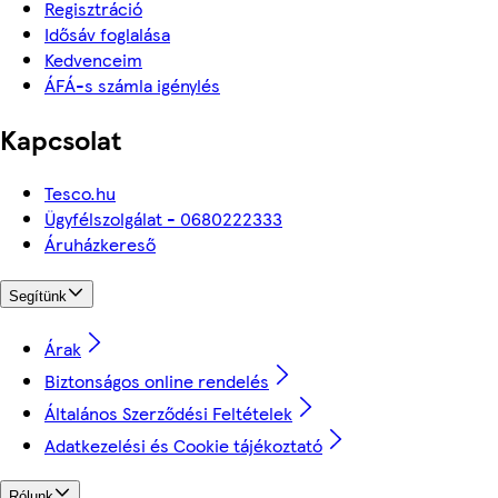
Regisztráció
Idősáv foglalása
Kedvenceim
ÁFÁ-s számla igénylés
Kapcsolat
Tesco.hu
Ügyfélszolgálat - 0680222333
Áruházkereső
Segítünk
Árak
Biztonságos online rendelés
Általános Szerződési Feltételek
Adatkezelési és Cookie tájékoztató
Rólunk