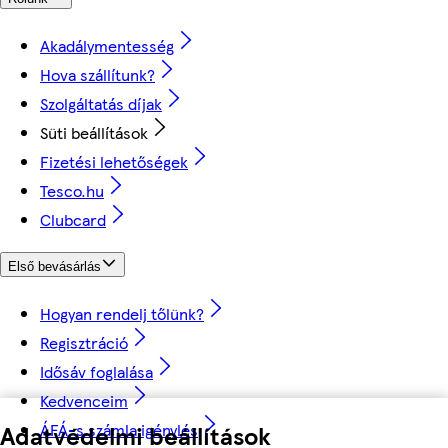
Akadálymentesség
Hova szállítunk?
Szolgáltatás díjak
Süti beállítások
Fizetési lehetőségek
Tesco.hu
Clubcard
Első bevásárlás
Hogyan rendelj tőlünk?
Regisztráció
Idősáv foglalása
Kedvenceim
ÁFÁ-s számla igénylés
Adatvédelmi beállítások