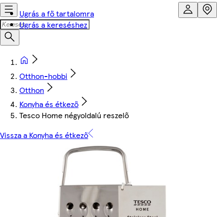
Ugrás a fő tartalomra
Ugrás a kereséshez
Otthon-hobbi
Otthon
Konyha és étkező
Tesco Home négyoldalú reszelő
Vissza a Konyha és étkező