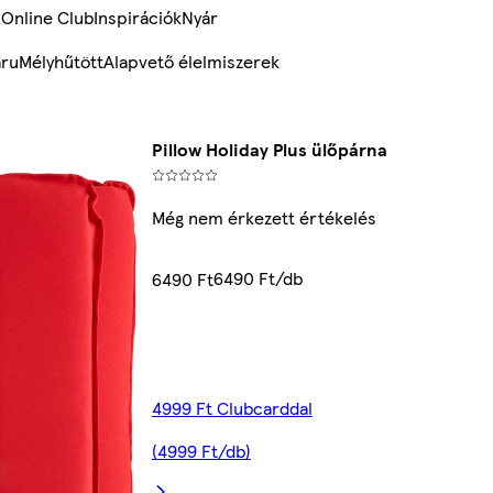
k
Online Club
Inspirációk
Nyár
ru
Mélyhűtött
Alapvető élelmiszerek
Pillow Holiday Plus ülőpárna
Még nem érkezett értékelés
6490 Ft/db
6490 Ft
4999 Ft Clubcarddal
(4999 Ft/db)