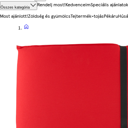
Rendelj most!
Kedvenceim
Speciális ajánlato
Összes kategória
Most ajánlott!
Zöldség és gyümölcs
Tejtermék-tojás
Pékáru
Húsá