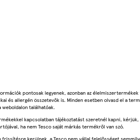
ormációk pontosak legyenek, azonban az élelmiszertermékek
tikai és allergén összetevők is. Minden esetben olvasd el a ter
a weboldalon találhatóak.
mékekkel kapcsolatban tájékoztatást szeretnél kapni, kérjük, 
ártójával, ha nem Tesco saját márkás termékről van szó.
frissítésre kerülnek, a Tesco nem vállal felelősséget semmily