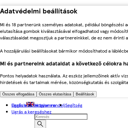
Adatvédelmi beállítások
Mi és 18 partnerünk személyes adatokat, például böngészési a
elutasítása gombok kiválasztásával elfogadhatod vagy módosíth
választásaidat megosztjuk a partnereinkkel, de ez nem érinti a
A hozzájárulási beállításokat bármikor módosíthatod a láblécben 
Mi és partnereink adataidat a következő célokra ha
Pontos helyadatok használata. Az eszköz jellemzőinek aktív viz
hirdetések és tartalmak mérése, közönségkutatás és szolgálta
Összes elfogadása
Összes elutasítása
Beállítások
Ugrás a fő tartalomra
English
Hogyan rendelj
Segítség
Ugrás a kereséshez