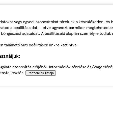
datokat vagy egyedi azonosítókat tárolunk a készülékeden, és
atod a beállításaidat, illetve ugyanezt bármikor megteheted a
 böngészési adataidat. A beállításaid alapján személyre tudjuk 
található Süti beállítások linkre kattintva.
sználjuk:
sgálata azonosítás céljából. Információk tárolása és/vagy elér
tásfejlesztés.
Partnereink listája