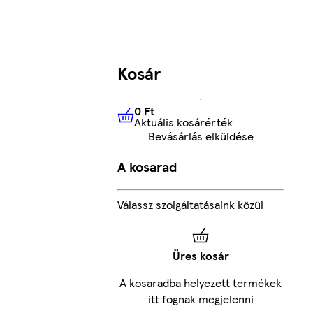
Kosár
0 Ft
Aktuális kosárérték
0 Ft
Aktuális kosárérték
Bevásárlás elküldése
A kosarad
Válassz szolgáltatásaink közül
Üres kosár
A kosaradba helyezett termékek
itt fognak megjelenni