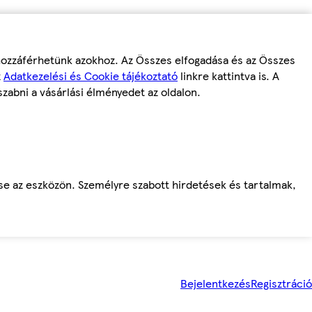
 hozzáférhetünk azokhoz. Az Összes elfogadása és az Összes
z
Adatkezelési és Cookie tájékoztató
linkre kattintva is. A
szabni a vásárlási élményedet az oldalon.
ése az eszközön. Személyre szabott hirdetések és tartalmak,
Bejelentkezés
Regisztráció