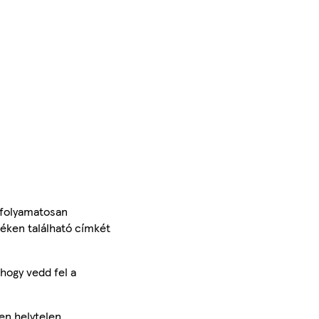
 folyamatosan
méken található címkét
hogy vedd fel a
en helytelen