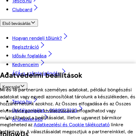
Tesco.hu
Clubcard
Első bevásárlás
Hogyan rendelj tőlünk?
Regisztráció
Idősáv foglalása
Kedvenceim
Adatvédelmi beállítások
ÁFÁ-s számla igénylés
Kapcsolat
Mi és 18 partnerünk személyes adatokat, például böngészési
adatokat vagy egyedi azonosítókat tárolunk a készülékeden, és
Tesco.hu
hozzáférhetünk azokhoz. Az Összes elfogadása és az Összes
Ügyfélszolgálat - 0680222333
elutasítása gombok kiválasztásával elfogadhatod vagy
módosíthatod a beállításaidat, illetve ugyanezt bármikor
Áruházkereső
megteheted az
Adatkezelési és Cookie tájékoztató
linkre
kattintva is. A választásaidat megosztjuk a partnereinkkel, de
followUs