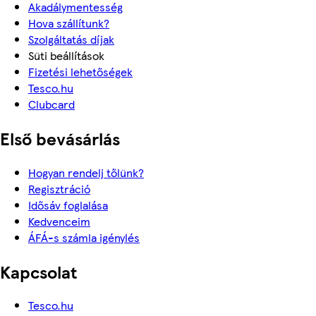
Akadálymentesség
Hova szállítunk?
Szolgáltatás díjak
Süti beállítások
Fizetési lehetőségek
Tesco.hu
Clubcard
Első bevásárlás
Hogyan rendelj tőlünk?
Regisztráció
Idősáv foglalása
Kedvenceim
ÁFÁ-s számla igénylés
Kapcsolat
Tesco.hu