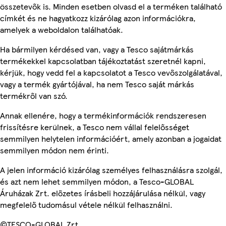
összetevők is. Minden esetben olvasd el a terméken található
címkét és ne hagyatkozz kizárólag azon információkra,
amelyek a weboldalon találhatóak.
Ha bármilyen kérdésed van, vagy a Tesco sajátmárkás
termékekkel kapcsolatban tájékoztatást szeretnél kapni,
kérjük, hogy vedd fel a kapcsolatot a Tesco vevőszolgálatával,
vagy a termék gyártójával, ha nem Tesco saját márkás
termékről van szó.
Annak ellenére, hogy a termékinformációk rendszeresen
frissítésre kerülnek, a Tesco nem vállal felelősséget
semmilyen helytelen információért, amely azonban a jogaidat
semmilyen módon nem érinti.
A jelen információ kizárólag személyes felhasználásra szolgál,
és azt nem lehet semmilyen módon, a Tesco-GLOBAL
Áruházak Zrt. előzetes írásbeli hozzájárulása nélkül, vagy
megfelelő tudomásul vétele nélkül felhasználni.
©TESCO-GLOBAL Zrt.